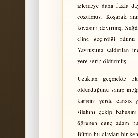
izlemeye daha fazla d
çözülmüş. Koşarak ann
kovasını devirmiş. Sağd
eline geçirdiği odunu
Yavrusuna saldırılan i
yere serip öldürmüş.
Uzaktan geçmekte olan
öldürdüğünü sanıp ineği
karısını yerde cansız 
silahını çekip babasın
öğrenen genç adam bu 
Bütün bu olayları bir ke