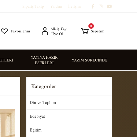
Sipariş Takip
Yardım
İletişim
0
Giriş Yap
Favorilerim
Sepetim
Üye Ol
YAYINA HAZIR
SETLERİ
YAZIM SÜRECİNDE
ESERLERİ
Kategoriler
Din ve Toplum
Edebiyat
Eğitim