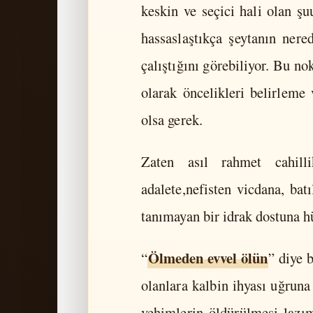
keskin ve seçici hali olan şu
hassaslaştıkça şeytanın nere
çalıştığını görebiliyor. Bu n
olarak öncelikleri belirleme 
olsa gerek.
Zaten asıl rahmet cahill
adalete,nefisten vicdana, ba
tanımayan bir idrak dostuna h
Ölmeden evvel ölün
“
” diye 
olanlara kalbin ihyası uğruna
vehimlerin öldürülmesi lazım