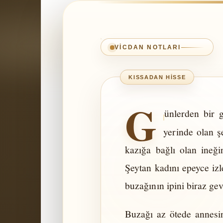
VICDAN NOTLARI
G
ünlerden bir 
yerinde olan ş
kazığa bağlı olan ineği
Şeytan kadını epeyce izl
buzağının ipini biraz ge
Buzağı az ötede annesi