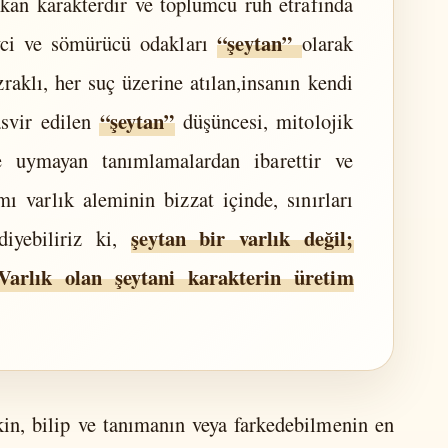
ıkan karakterdir ve toplumcu ruh etrafında
“şeytan”
yci ve sömürücü odakları
olarak
zraklı, her suç üzerine atılan,insanın kendi
“şeytan”
asvir edilen
düşüncesi, mitolojik
e uymayan tanımlamalardan ibarettir ve
ı varlık aleminin bizzat içinde, sınırları
şeytan bir varlık değil;
diyebiliriz ki,
Varlık olan şeytani karakterin üretim
kin, bilip ve tanımanın veya farkedebilmenin en