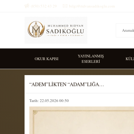
(850) 532 43 29
bilgi@ridvansadikoglu.com
YAYINLANMIŞ
OKUR KAPISI
KÜL
ESERLERİ
“ADEM”LİKTEN “ADAM”LIĞA…
Tarih: 22.05.2026 00:50