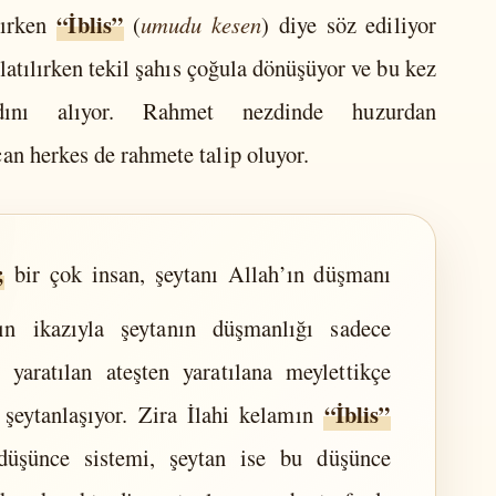
“İblis”
ılırken
(
umudu kesen
) diye söz ediliyor
nlatılırken tekil şahıs çoğula dönüşüyor ve bu kez
ını alıyor. Rahmet nezdinde huzurdan
çan herkes de rahmete talip oluyor.
;
bir çok insan, şeytanı Allah’ın düşmanı
ın ikazıyla şeytanın düşmanlığı sadece
 yaratılan ateşten yaratılana meylettikçe
“İblis”
p şeytanlaşıyor. Zira İlahi kelamın
düşünce sistemi, şeytan ise bu düşünce