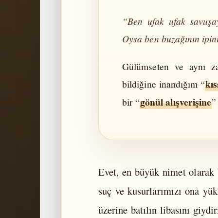
“Ben ufak ufak savuşay
Oysa ben buzağının ipin
Gülümseten ve aynı z
kıs
bildiğine inandığım “
gönül alışverişine
bir “
”
Evet, en büyük nimet olarak 
suç ve kusurlarımızı ona yük
üzerine batılın libasını giyd