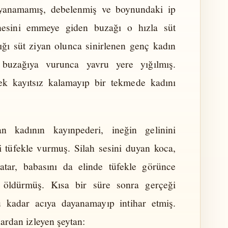
ayanamamış, debelenmiş ve boynundaki ip
esini emmeye giden buzağı o hızla süt
ığı süt ziyan olunca sinirlenen genç kadın
 buzağıya vurunca yavru yere yığılmış.
nek kayıtsız kalamayıp bir tekmede kadını
 kadının kayınpederi, ineğin gelinini
 tüfekle vurmuş. Silah sesini duyan koca,
yatar, babasını da elinde tüfekle görünce
ı öldürmüş. Kısa bir süre sonra gerçeği
kadar acıya dayanamayıp intihar etmiş.
nardan izleyen şeytan: