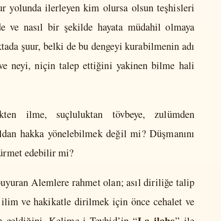
ur yolunda ilerleyen kim olursa olsun teşhisleri
de ve nasıl bir şekilde hayata müdahil olmaya
oktada şuur, belki de bu dengeyi kurabilmenin adı
ve neyi, niçin talep ettiğini yakinen bilme hali
ikten ilme, suçluluktan tövbeye, zulümden
tıldan hakka yönelebilmek değil mi? Düşmanını
ürmet edebilir mi?
buyuran Alemlere rahmet olan; asıl diriliğe talip
 ilim ve hakikatle dirilmek için önce cehalet ve
La ilahe
 geldiğini, Kelime-i Tevhid’in “
” ile