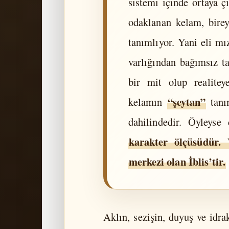
sistemi içinde ortaya ç
odaklanan kelam, bire
tanımlıyor. Yani eli mı
varlığından bağımsız t
bir mit olup realitey
“şeytan”
kelamın
tanım
dahilindedir. Öyleyse 
karakter ölçüsüdür. 
merkezi olan İblis’tir.
Aklın, sezişin, duyuş ve idra