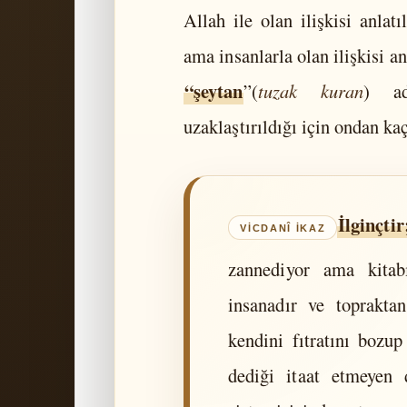
Allah ile olan ilişkisi anlat
ama insanlarla olan ilişkisi a
“şeytan
”(
tuzak kuran
) ad
uzaklaştırıldığı için ondan ka
İlginçtir
zannediyor ama kitab
insanadır ve topraktan
kendini fıtratını bozu
dediği itaat etmeyen 