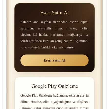
Eseri Satın Al
Kitabın ana sayfası üzerinden eserin dijital
sürümüne ulaşabilir; libas, maske, nefis,
vicdan, kul hakkı, merhamet, mağduriyet ve
telafi etrafında kurulan geniş hacimli iç mu­ha­
se­be metniyle birlikte okuyabilirsiniz.
Eseri Satın Al
Google Play Önizleme
Google Play önizleme bağlantısı, okurun eserin
diline, ritmine, cümle yoğunluğuna ve düşünce
iklimine satın almadan önce doğrudan temas