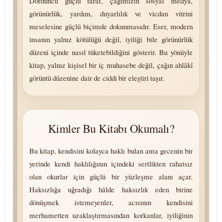
Dördüncü güçlü taraf, çağımızın sosyal medya,
görünürlük, yardım, duyarlılık ve vicdan vitrini
meselesine güçlü biçimde dokunmasıdır. Eser, modern
insanın yalnız kötülüğü değil, iyiliği bile görünürlük
düzeni içinde nasıl tüketebildiğini gösterir. Bu yönüyle
kitap, yalnız kişisel bir iç mu­ha­se­be değil, çağın ahlâkî
görüntü düzenine dair de ciddi bir eleştiri taşır.
Kimler Bu Kitabı Okumalı?
Bu kitap, kendisini kolayca haklı bulan ama gecenin bir
yerinde kendi haklılığının içindeki sertlikten rahatsız
olan okurlar için güçlü bir yüzleşme alanı açar.
Haksızlığa uğradığı hâlde haksızlık eden birine
dönüşmek istemeyenler, acısının kendisini
merhametten uzaklaştırmasından korkanlar, iyiliğinin