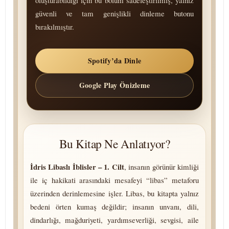
oluşturabildiği için bu bölüm sadeleştirilmiş, yalnız
güvenli ve tam genişlikli dinleme butonu
bırakılmıştır.
Spotify’da Dinle
Google Play Önizleme
Bu Kitap Ne Anlatıyor?
İdris Libaslı İblisler – 1. Cilt
, insanın görünür kimliği
ile iç hakikati arasındaki mesafeyi “libas” metaforu
üzerinden derinlemesine işler. Libas, bu kitapta yalnız
bedeni örten kumaş değildir; insanın unvanı, dili,
dindarlığı, mağduriyeti, yar­dım­se­ver­li­ği, sevgisi, aile