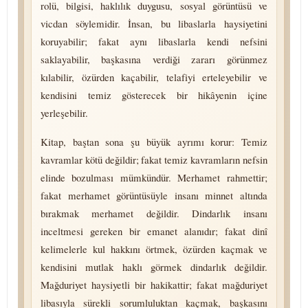
rolü, bilgisi, haklılık duygusu, sosyal görüntüsü ve
vicdan söylemidir. İnsan, bu libaslarla haysiyetini
koruyabilir; fakat aynı libaslarla kendi nefsini
saklayabilir, başkasına verdiği zararı görünmez
kılabilir, özürden kaçabilir, telafiyi erteleyebilir ve
kendisini temiz gösterecek bir hikâyenin içine
yerleşebilir.
Kitap, baştan sona şu büyük ayrımı korur: Temiz
kavramlar kötü değildir; fakat temiz kavramların nefsin
elinde bozulması mümkündür. Merhamet rahmettir;
fakat merhamet görüntüsüyle insanı minnet altında
bırakmak merhamet değildir. Dindarlık insanı
inceltmesi gereken bir emanet alanıdır; fakat dinî
kelimelerle kul hakkını örtmek, özürden kaçmak ve
kendisini mutlak haklı görmek dindarlık değildir.
Mağduriyet haysiyetli bir hakikattir; fakat mağduriyet
libasıyla sürekli so­rum­lu­luk­tan kaçmak, başkasını