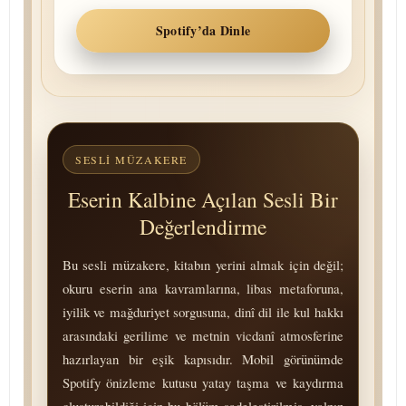
Spotify’da Dinle
SESLI MÜZAKERE
Eserin Kalbine Açılan Sesli Bir
Değerlendirme
Bu sesli müzakere, kitabın yerini almak için değil;
okuru eserin ana kavramlarına, libas metaforuna,
iyilik ve mağduriyet sorgusuna, dinî dil ile kul hakkı
arasındaki gerilime ve metnin vicdanî atmosferine
hazırlayan bir eşik kapısıdır. Mobil görünümde
Spotify önizleme kutusu yatay taşma ve kaydırma