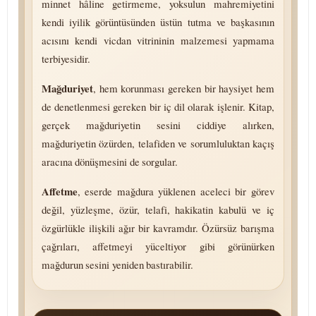
minnet hâline getirmeme, yoksulun mahremiyetini
kendi iyilik görüntüsünden üstün tutma ve başkasının
acısını kendi vicdan vitrininin malzemesi yapmama
terbiyesidir.
Mağduriyet
, hem korunması gereken bir haysiyet hem
de denetlenmesi gereken bir iç dil olarak işlenir. Kitap,
gerçek mağduriyetin sesini ciddiye alırken,
mağduriyetin özürden, telafiden ve so­rum­lu­luk­tan kaçış
aracına dönüşmesini de sorgular.
Affetme
, eserde mağdura yüklenen aceleci bir görev
değil, yüzleşme, özür, telafi, hakikatin kabulü ve iç
özgürlükle ilişkili ağır bir kavramdır. Özürsüz barışma
çağrıları, affetmeyi yüceltiyor gibi görünürken
mağdurun sesini yeniden bastırabilir.