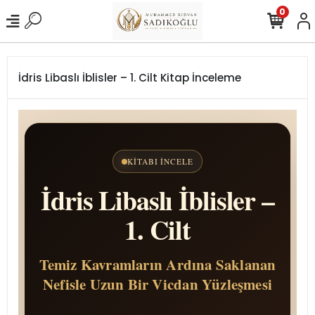
0
İdris Libaslı İblisler – 1. Cilt Kitap İnceleme
KITABI İNCELE
İdris Libaslı İblisler –
1. Cilt
Temiz Kavramların Ardına Saklanan
Nefisle Uzun Bir Vicdan Yüzleşmesi