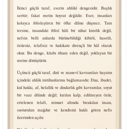
İkinci güçlü taraf, eserin ahlâkî dengesidir. Başlık
serttir; fakat metin hoyrat değildir. Eser, insanları
kolayca iblisleştiren bir öfke diline düşmez. Tam
tersine, insandaki iblisî hâli bir nihai kimlik değil,
nefsin belli anlarda bürünebildiği kibirli, hasetli,
özürsüz, telafisiz ve hakikate dirençli bir hâl olarak
okur. Bu denge, kitabı itham eden değil, yoklayan bir
metne dönüştürür.
Üçüncü güçlü taraf, dinî ve manevî kavramları hayatın
içindeki ahlâk imtihanlarına bağlamasıdır. Dua, ibadet,
kul hakkı, af, helallik ve dindarlık gibi kavramlar, soyut
bir vaaz dilinde değil; kırılan kalp, edilmeyen özür,
ertelenen telafi, minnet altında bırakılan insan,
susturulan mağdur ve kendisini haklı gören nefis
üzerinden açılır.