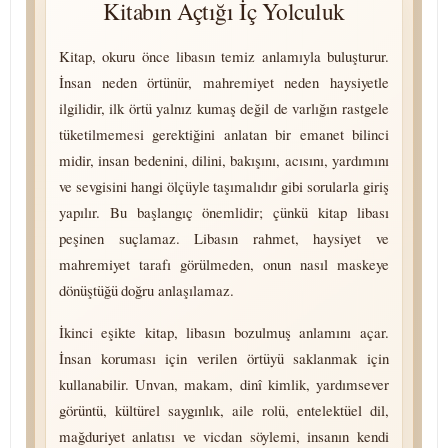
Kitabın Açtığı İç Yolculuk
Kitap, okuru önce libasın temiz anlamıyla buluşturur.
İnsan neden örtünür, mahremiyet neden haysiyetle
ilgilidir, ilk örtü yalnız kumaş değil de varlığın rastgele
tüketilmemesi gerektiğini anlatan bir emanet bilinci
midir, insan bedenini, dilini, bakışını, acısını, yardımını
ve sevgisini hangi ölçüyle taşımalıdır gibi sorularla giriş
yapılır. Bu başlangıç önemlidir; çünkü kitap libası
peşinen suçlamaz. Libasın rahmet, haysiyet ve
mahremiyet tarafı görülmeden, onun nasıl maskeye
dönüştüğü doğru anlaşılamaz.
İkinci eşikte kitap, libasın bozulmuş anlamını açar.
İnsan koruması için verilen örtüyü saklanmak için
kullanabilir. Unvan, makam, dinî kimlik, yardımsever
görüntü, kültürel saygınlık, aile rolü, entelektüel dil,
mağduriyet anlatısı ve vicdan söylemi, insanın kendi