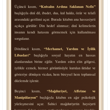
“Kutsalın Ardına Saklanan Nefis”
Üçüncü kısım,
başlığıyla dinî dil, ibadet, dua, kul hakkı, özür ve telafi
arasındaki gerilimi açar. Burada kitabın ana hassasiyeti
açıkça görülür: Din hedef alınmaz; dinî kelimelerin
insanın kendi hatasını görmemek için kullanılması
sorgulanır.
“Merhamet, Yardım ve İyilik
Dördüncü kısım,
Libasları”
başlığıyla sosyal hayatın en hassas
alanlarından birine eğilir. Yardım eden elin gölgesi,
iyilikle ezmek, hizmet görüntüsüyle kurulan iktidar ve
gösteriye dönüşen vicdan, hem bireysel hem toplumsal
düzlemde işlenir.
“Mağduriyet, Affetme ve
Beşinci kısım,
Manipülasyon”
başlığıyla kitabın en ağır psikolojik
yüzleşmesini açar. Sahici mağduriyetin haysiyeti