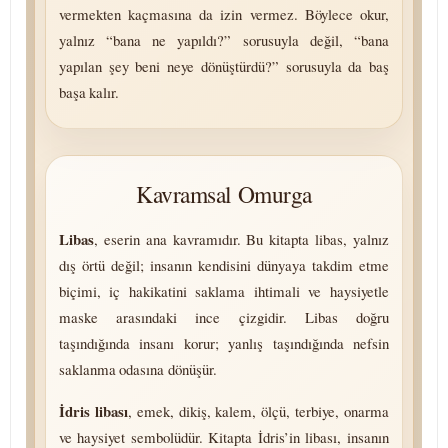
vermekten kaçmasına da izin vermez. Böylece okur,
yalnız “bana ne yapıldı?” sorusuyla değil, “bana
yapılan şey beni neye dönüştürdü?” sorusuyla da baş
başa kalır.
Kavramsal Omurga
Libas
, eserin ana kavramıdır. Bu kitapta libas, yalnız
dış örtü değil; insanın kendisini dünyaya takdim etme
biçimi, iç hakikatini saklama ihtimali ve haysiyetle
maske arasındaki ince çizgidir. Libas doğru
taşındığında insanı korur; yanlış taşındığında nefsin
saklanma odasına dönüşür.
İdris libası
, emek, dikiş, kalem, ölçü, terbiye, onarma
ve haysiyet sembolüdür. Kitapta İdris’in libası, insanın