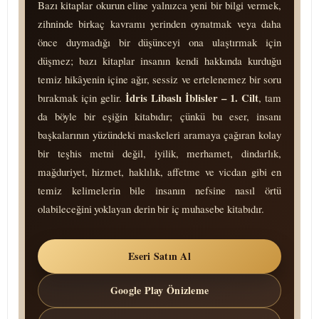
Bazı kitaplar okurun eline yalnızca yeni bir bilgi vermek,
zihninde birkaç kavramı yerinden oynatmak veya daha
önce duymadığı bir düşünceyi ona ulaştırmak için
düşmez; bazı kitaplar insanın kendi hakkında kurduğu
temiz hikâyenin içine ağır, sessiz ve ertelenemez bir soru
İdris Libaslı İblisler – 1. Cilt
bırakmak için gelir.
, tam
da böyle bir eşiğin kitabıdır; çünkü bu eser, insanı
başkalarının yüzündeki maskeleri aramaya çağıran kolay
bir teşhis metni değil, iyilik, merhamet, dindarlık,
mağduriyet, hizmet, haklılık, affetme ve vicdan gibi en
temiz kelimelerin bile insanın nefsine nasıl örtü
olabileceğini yoklayan derin bir iç mu­ha­se­be kitabıdır.
Eseri Satın Al
Google Play Önizleme