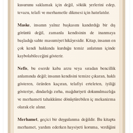
kusurunu saklamak için değil, sökük yerlerini edep,
tevazu, telafi ve merhametle dikmesi için hatırlatılır.
Maske
, insanın yalnız başkasını kandırdığı bir dış
görüntü değil, zamanla kendisinin de inanmaya
başladığı sahte masumiyet hikâyesidir. Kitap, insanın en
çok kendi hakkında kurduğu temiz anlatının içinde
kaybolabileceğini gösterir.
Nefis
, bu eserde kaba arzu veya sıradan bencillik
anlamında değil; insanın kendisini temize çıkaran, haklı
gösteren, özürden kaçıran, telafiyi erteleten, iyiliği
gösteriye, dindarlığı zırha, mağduriyeti do­ku­nul­maz­lı­ğa
ve merhameti tahakküme dönüştürebilen iç mekanizma
olarak ele alınır.
Merhamet
, geçici bir duygulanma değildir. Bu kitapta
merhamet, yardım ederken haysiyeti koruma, verdiğini