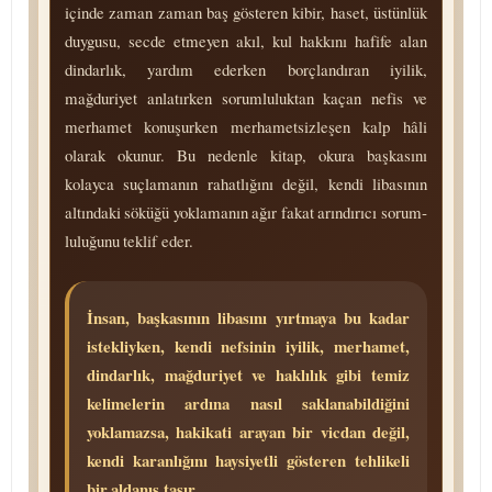
içinde zaman zaman baş gösteren kibir, haset, üstünlük
duygusu, secde etmeyen akıl, kul hakkını hafife alan
dindarlık, yardım ederken borçlandıran iyilik,
mağduriyet anlatırken so­rum­lu­luk­tan kaçan nefis ve
merhamet konuşurken mer­ha­met­siz­le­şen kalp hâli
olarak okunur. Bu nedenle kitap, okura başkasını
kolayca suçlamanın rahatlığını değil, kendi libasının
altındaki söküğü yoklamanın ağır fakat arındırıcı so­rum­
lu­lu­ğu­nu teklif eder.
İnsan, başkasının libasını yırtmaya bu kadar
istekliyken, kendi nefsinin iyilik, merhamet,
dindarlık, mağduriyet ve haklılık gibi temiz
kelimelerin ardına nasıl saklanabildiğini
yoklamazsa, hakikati arayan bir vicdan değil,
kendi karanlığını haysiyetli gösteren tehlikeli
bir aldanış taşır.