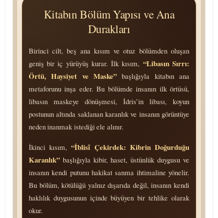
Kitabın Bölüm Yapısı ve Ana
Durakları
Birinci cilt, beş ana kısım ve otuz bölümden oluşan
“Libasın Sırrı:
geniş bir iç yürüyüş kurar. İlk kısım,
Örtü, Haysiyet ve Maske”
başlığıyla kitabın ana
metaforunu inşa eder. Bu bölümde insanın ilk örtüsü,
libasın maskeye dönüşmesi, İdris’in libası, koyun
postunun altında saklanan karanlık ve insanın görüntüye
neden inanmak istediği ele alınır.
“İblisî Çekirdek: Kibrin Doğurduğu
İkinci kısım,
Karanlık”
başlığıyla kibir, haset, üstünlük duygusu ve
insanın kendi putunu hakikat sanma ihtimaline yönelir.
Bu bölüm, kötülüğü yalnız dışarıda değil, insanın kendi
haklılık duygusunun içinde büyüyen bir tehlike olarak
okur.