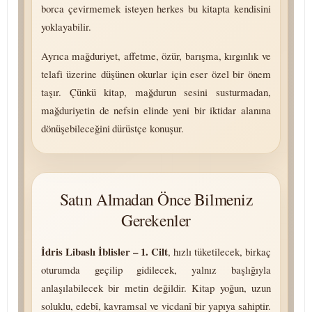
borca çevirmemek isteyen herkes bu kitapta kendisini
yoklayabilir.
Ayrıca mağduriyet, affetme, özür, barışma, kırgınlık ve
telafi üzerine düşünen okurlar için eser özel bir önem
taşır. Çünkü kitap, mağdurun sesini susturmadan,
mağduriyetin de nefsin elinde yeni bir iktidar alanına
dönüşebileceğini dürüstçe konuşur.
Satın Almadan Önce Bilmeniz
Gerekenler
İdris Libaslı İblisler – 1. Cilt
, hızlı tüketilecek, birkaç
oturumda geçilip gidilecek, yalnız başlığıyla
anlaşılabilecek bir metin değildir. Kitap yoğun, uzun
soluklu, edebî, kavramsal ve vicdanî bir yapıya sahiptir.