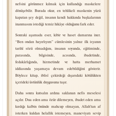
nefsini görünmez kılmak için kullandığı maskelere
dönüşebilir. Burada okur, en tehlikeli maskenin yüzü
kapatan şey değil, insanın kendi hakkında başkalarının
inanmasını istediği temiz hikâye olduğunu fark eder.
Sonraki aşamada eser, kibir ve haset damarına iner.
“Ben ondan hayırlıyım” cümlesinin yalnız ilk isyanın
tarihî sözü olmadığını, insanın soyunda, eğitiminde,
parasında, bilgisinde, acısında, ibadetinde,
fedakârlığında, hizmetinde ve hatta merhamet
iddiasında yaşamaya devam edebildiğini gösterir.
Böylece kitap, iblisî çekirdeği dışarıdaki kötülükten
içerideki üstünlük duygusuna taşır.
Daha sonra kutsalın ardına saklanan nefis meselesi
açılır. Dua eden ama özür dilemeyen, ibadet eden ama
kırdığı kalbin önünde mahcup olmayan, Allah’tan af
isterken kuldan helallik istemeyen, maneviyatı sevip