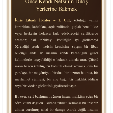
Önce Kendi Nefsinin Dikiş
Yerlerine Bakmak
İdris Libaslı İblisler – 1. Cilt
, kötülüğü yalnız
karanlıkta, kabalıkta, açık zulümde, çıplak bencillikte
veya herkesin kolayca fark edebileceği sertliklerde
aramaz; asıl tehlikeyi, kötülüğün iyi görünmeyi
öğrendiği yerde, nefsin kendisine saygın bir libas
bulduğu anda ve insanın kendi karanlığını güzel
kelimelerle taşıyabildiği o bulanık alanda arar. Çünkü
insan bazen kötülüğünü kötülük olarak sevmez; ona bir
gerekçe, bir mağduriyet, bir dua, bir hizmet hatırası, bir
merhamet cümlesi, bir aile bağı, bir haklılık iddiası
veya bir vicdan görüntüsü giydirerek taşır.
Bu eser, sert başlığına rağmen insanı mahkûm eden bir
öfke kitabı değildir. Burada “iblis” kelimesi bir insanın
alnına vurulmuş nihai bir damga olarak değil; insanın