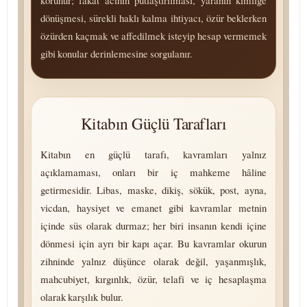
korunur; fakat acının putlaştırılması, yaranın kimliğe
dönüşmesi, sürekli haklı kalma ihtiyacı, özür beklerken
özürden kaçmak ve affedilmek isteyip hesap vermemek
gibi konular derinlemesine sorgulanır.
Kitabın Güçlü Tarafları
Kitabın en güçlü tarafı, kavramları yalnız
açıklamaması, onları bir iç mahkeme hâline
getirmesidir. Libas, maske, dikiş, sökük, post, ayna,
vicdan, haysiyet ve emanet gibi kavramlar metnin
içinde süs olarak durmaz; her biri insanın kendi içine
dönmesi için ayrı bir kapı açar. Bu kavramlar okurun
zihninde yalnız düşünce olarak değil, yaşanmışlık,
mahcubiyet, kırgınlık, özür, telafi ve iç hesaplaşma
olarak karşılık bulur.