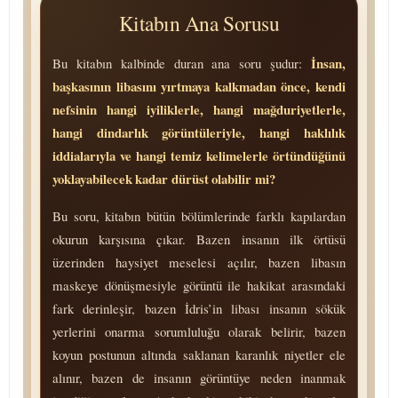
Kitabın Ana Sorusu
İnsan,
Bu kitabın kalbinde duran ana soru şudur:
başkasının libasını yırtmaya kalkmadan önce, kendi
nefsinin hangi iyiliklerle, hangi mağduriyetlerle,
hangi dindarlık görüntüleriyle, hangi haklılık
iddialarıyla ve hangi temiz kelimelerle örtündüğünü
yoklayabilecek kadar dürüst olabilir mi?
Bu soru, kitabın bütün bölümlerinde farklı kapılardan
okurun karşısına çıkar. Bazen insanın ilk örtüsü
üzerinden haysiyet meselesi açılır, bazen libasın
maskeye dönüşmesiyle görüntü ile hakikat arasındaki
fark derinleşir, bazen İdris’in libası insanın sökük
yerlerini onarma so­rum­lu­lu­ğu olarak belirir, bazen
koyun postunun altında saklanan karanlık niyetler ele
alınır, bazen de insanın görüntüye neden inanmak