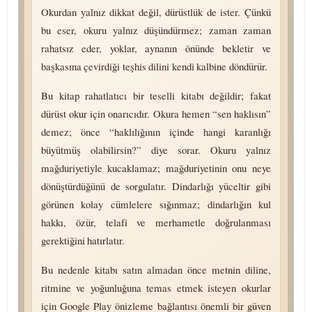
Okurdan yalnız dikkat değil, dürüstlük de ister. Çünkü
bu eser, okuru yalnız düşündürmez; zaman zaman
rahatsız eder, yoklar, aynanın önünde bekletir ve
başkasına çevirdiği teşhis dilini kendi kalbine döndürür.
Bu kitap rahatlatıcı bir teselli kitabı değildir; fakat
dürüst okur için onarıcıdır. Okura hemen “sen haklısın”
demez; önce “haklılığının içinde hangi karanlığı
büyütmüş olabilirsin?” diye sorar. Okuru yalnız
mağduriyetiyle kucaklamaz; mağduriyetinin onu neye
dönüştürdüğünü de sorgulatır. Dindarlığı yüceltir gibi
görünen kolay cümlelere sığınmaz; dindarlığın kul
hakkı, özür, telafi ve merhametle doğrulanması
gerektiğini hatırlatır.
Bu nedenle kitabı satın almadan önce metnin diline,
ritmine ve yoğunluğuna temas etmek isteyen okurlar
için Google Play önizleme bağlantısı önemli bir güven