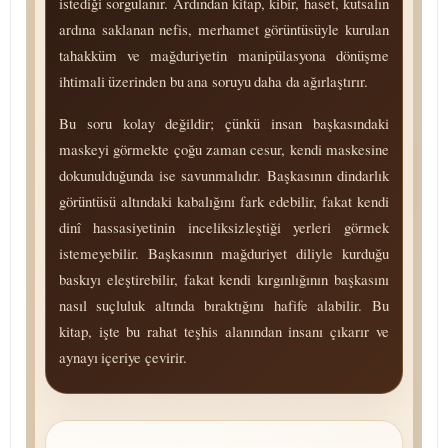
istediği sorgulanır. Ardından kitap, kibir, haset, kutsalın
ardına saklanan nefis, merhamet görüntüsüyle kurulan
tahakküm ve mağduriyetin manipülasyona dönüşme
ihtimali üzerinden bu ana soruyu daha da ağırlaştırır.
Bu soru kolay değildir; çünkü insan başkasındaki
maskeyi görmekte çoğu zaman cesur, kendi maskesine
dokunulduğunda ise savunmalıdır. Başkasının dindarlık
görüntüsü altındaki kabalığını fark edebilir, fakat kendi
dinî has­sa­si­ye­ti­nin inceliksizleştiği yerleri görmek
istemeyebilir. Başkasının mağduriyet diliyle kurduğu
baskıyı eleştirebilir, fakat kendi kırgınlığının başkasını
nasıl suçluluk altında bıraktığını hafife alabilir. Bu
kitap, işte bu rahat teşhis alanından insanı çıkarır ve
aynayı içeriye çevirir.