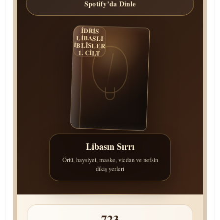
Spotify’da Dinle
İDRİS
LİBASLI
İBLİSLER
1. CİLT
Libasın Sırrı
Örtü, haysiyet, maske, vicdan ve nefsin
dikiş yerleri
723