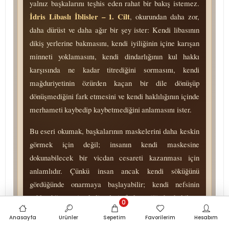
yalnız başkalarını teşhis eden rahat bir bakış istemez.
İdris Libaslı İblisler – 1. Cilt
, okurundan daha zor,
daha dürüst ve daha ağır bir şey ister: Kendi libasının
dikiş yerlerine bakmasını, kendi iyiliğinin içine karışan
minneti yoklamasını, kendi dindarlığının kul hakkı
karşısında ne kadar titrediğini sormasını, kendi
mağduriyetinin özürden kaçan bir dile dönüşüp
dönüşmediğini fark etmesini ve kendi haklılığının içinde
merhameti kaybedip kaybetmediğini anlamasını ister.
Bu eseri okumak, başkalarının maskelerini daha keskin
görmek için değil; insanın kendi maskesine
dokunabilecek bir vicdan cesareti kazanması için
anlamlıdır. Çünkü insan ancak kendi söküğünü
gördüğünde onarmaya başlayabilir; kendi nefsinin
saklandığı temiz kelimeleri fark ettiğinde hakikate
0
yaklaşabilir; kendi acısının, kendi iyiliğinin, kendi
Anasayfa
Ürünler
Sepetim
Favorilerim
Hesabım
dindarlığının ve kendi mağduriyetinin hesabını