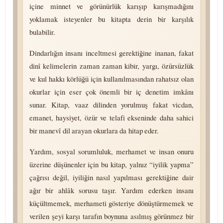
içine minnet ve görünürlük karışıp karışmadığını
yoklamak isteyenler bu kitapta derin bir karşılık
bulabilir.
Dindarlığın insanı inceltmesi gerektiğine inanan, fakat
dinî kelimelerin zaman zaman kibir, yargı, özürsüzlük
ve kul hakkı körlüğü için kullanılmasından rahatsız olan
okurlar için eser çok önemli bir iç denetim imkânı
sunar. Kitap, vaaz dilinden yorulmuş fakat vicdan,
emanet, haysiyet, özür ve telafi ekseninde daha sahici
bir manevî dil arayan okurlara da hitap eder.
Yardım, sosyal sorumluluk, merhamet ve insan onuru
üzerine düşünenler için bu kitap, yalnız “iyilik yapma”
çağrısı değil, iyiliğin nasıl yapılması gerektiğine dair
ağır bir ahlâk sorusu taşır. Yardım ederken insanı
küçültmemek, merhameti gösteriye dönüştürmemek ve
verilen şeyi karşı tarafın boynuna asılmış görünmez bir