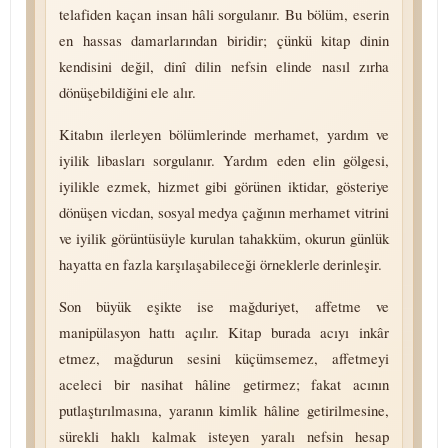
telafiden kaçan insan hâli sorgulanır. Bu bölüm, eserin
en hassas damarlarından biridir; çünkü kitap dinin
kendisini değil, dinî dilin nefsin elinde nasıl zırha
dönüşebildiğini ele alır.
Kitabın ilerleyen bölümlerinde merhamet, yardım ve
iyilik libasları sorgulanır. Yardım eden elin gölgesi,
iyilikle ezmek, hizmet gibi görünen iktidar, gösteriye
dönüşen vicdan, sosyal medya çağının merhamet vitrini
ve iyilik görüntüsüyle kurulan tahakküm, okurun günlük
hayatta en fazla karşılaşabileceği örneklerle derinleşir.
Son büyük eşikte ise mağduriyet, affetme ve
manipülasyon hattı açılır. Kitap burada acıyı inkâr
etmez, mağdurun sesini küçümsemez, affetmeyi
aceleci bir nasihat hâline getirmez; fakat acının
putlaştırılmasına, yaranın kimlik hâline ge­ti­ril­me­si­ne,
sürekli haklı kalmak isteyen yaralı nefsin hesap