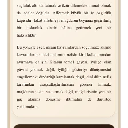
suçluluk altında tutmak ve özür dilemekten muaf olmak
da adalet değildir. Affetmek büyük bir iç özgürlük
kapısıdır; fakat affetmeyi mağdurun boynuna geçirilmiş
bir suskunluk zinciri hâline getirmek yeni bir
haksızlıktır.
Bu yönüyle eser, insanı kavramlardan soğutmaz; aksine
kavramların sahici anlamını nefsin kirli kullanımından
ayırmaya çalışır. Kitabın temel gayesi, iyiliğe olan
güveni yıkmak değil, iyiliğin gösteriye dönüşmesini
engellemek; dindarlığı karalamak değil, dinî dilin nefis
tarafından araç­sal­laş­tı­rıl­ma­sı­nı görünür kılmak;
mağdurun sesini susturmak değil, mağduriyetin yeni bir
güç alanına dönüşme ihtimalini de dürüstçe
yoklamaktır.