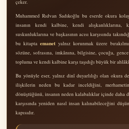
çeker.
Muhammed Rıdvan Sadıkoğlu bu eserde okura kolay 
insanın kendi kalbine, kendi alışkanlıklarına, k
suskunluklarına ve başkasının acısı karşısında takındı
emanet
bu kitapta
yalnız korunmak üzere bırakılmış
sözüne, sofrasına, imkânına, bilgisine, çocuğa, gence
topluma ve kendi kalbine karşı taşıdığı büyük bir ahlâk
Bu yönüyle eser, yalnız dinî duyarlılığı olan okura değ
ilişkilerin neden bu kadar inceldiğini, merhame
dönüştüğünü, insanın neden kalabalıklar içinde daha da
karşısında yeniden nasıl insan kalınabileceğini düşü
kapısıdır.