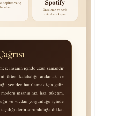
Spotify
, toplum ve iç
hasebe dili
Önizleme ve sesli
müzakere kapısı
Çağrısı
üşmez; insanın içinde uzun zamandır
ini örten kalabalığı aralamak ve
uğu yeniden hatırlatmak için gelir.
, modern insanın hız, haz, tüketim,
unluğu ve vicdan yorgunluğu içinde
 taşıdığı derin sorum­luluğa dikkat