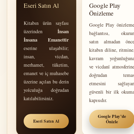
Eseri Satın Al
Google Play
Önizleme
Kitabın ürün sayfası
Google Play önizlem
İnsan
üzerinden
bağlantısı, okuru
İnsana Emanettir
satın almadan önc
eserine ulaşabilir;
kitabın diline, ritmine
insan, vicdan,
kavram yoğunluğun
merhamet, tüketim,
ve vicdanî atmosferin
emanet ve iç muhasebe
doğrudan tema
üzerine açılan bu derin
etmesini sağlaya
yolculuğa doğrudan
güvenli bir ilk okum
katılabilirsiniz.
kapısıdır.
Google Play’de
Eseri Satın Al
Önizle