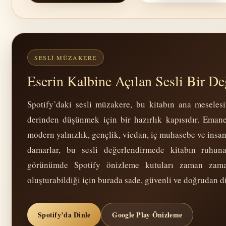
SESLI MÜZAKERE
Eserin Kalbine Açılan Sesli Bir D
Spotify’daki sesli müzakere, bu kitabın ana meseles
derinden düşünmek için bir hazırlık kapısıdır. Emane
modern yalnızlık, gençlik, vicdan, iç muhasebe ve insa
damarlar, bu sesli değerlendirmede kitabın ruhuna
görünümde Spotify önizleme kutuları zaman zam
oluşturabildiği için burada sade, güvenli ve doğrudan d
Spotify’da Dinle
Google Play Önizleme