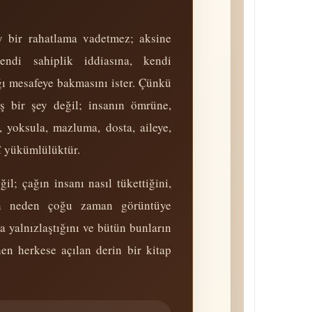
bir rahatlama vadetmez; aksine
endi sahiplik iddiasına, kendi
ğı mesafeye bakmasını ister. Çünkü
 bir şey değil; insanın ömrüne,
, yoksula, mazluma, dosta, aileye,
î yüküm­lülüktür.
il; çağın insanı nasıl tükettiğini,
tin neden çoğu zaman görüntüye
 yalnızlaştığını ve bütün bunların
nen herkese açılan derin bir kitap