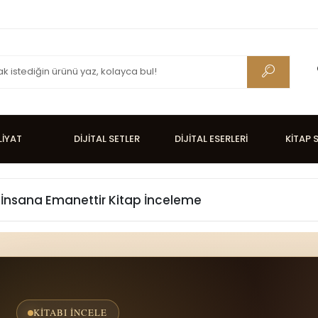
LİYAT
DİJİTAL SETLER
DİJİTAL ESERLERİ
KİTAP 
 İnsana Emanettir Kitap İnceleme
KITABI İNCELE