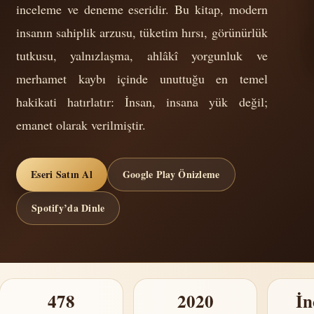
inceleme ve deneme eseridir. Bu kitap, modern
insanın sahiplik arzusu, tüketim hırsı, görün­ürlük
tutkusu, yalnızlaşma, ahlâkî yorgunluk ve
merhamet kaybı içinde unuttuğu en temel
hakikati hatırlatır: İnsan, insana yük değil;
emanet olarak verilmiştir.
Eseri Satın Al
Google Play Önizleme
Spotify’da Dinle
478
2020
İn