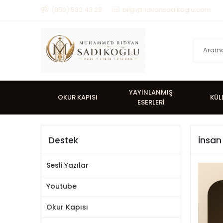
(850) 532 43 29
bilgi@ridvansadikoglu.com
YAYINLANMIŞ
OKUR KAPISI
KÜL
ESERLERİ
Destek
İnsan
Sesli Yazılar
Youtube
Okur Kapısı