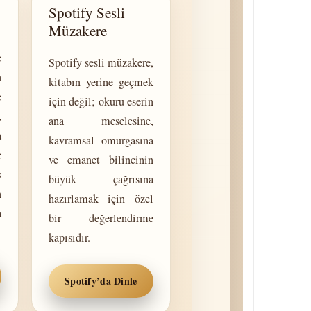
Spotify Sesli
Müzakere
e
Spotify sesli müzakere,
n
kitabın yerine geçmek
e
için değil; okuru eserin
,
ana meselesine,
a
kavramsal omurgasına
e
ve emanet bilincinin
s
büyük çağrısına
n
hazırlamak için özel
a
bir değerlendirme
kapısıdır.
Spotify’da Dinle