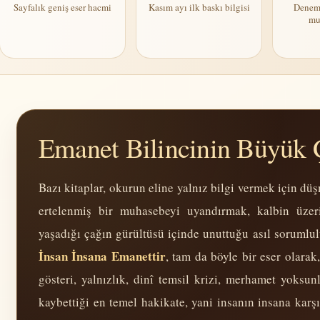
Sayfalık geniş eser hacmi
Kasım ayı ilk baskı bilgisi
Deneme
mu
Emanet Bilincinin Büyük 
Bazı kitaplar, okurun eline yalnız bilgi vermek için d
ertelenmiş bir muhasebeyi uyandırmak, kalbin üzer
yaşadığı çağın gürültüsü içinde unuttuğu asıl sorum­lul
İnsan İnsana Emanettir
, tam da böyle bir eser olarak
gösteri, yalnızlık, dinî temsil krizi, merhamet yoks
kaybettiği en temel hakikate, yani insanın insana karşı