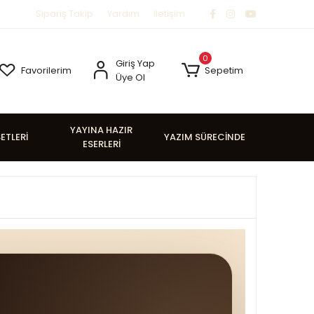
Sipariş Takip
Yardım
İletişim
0
Giriş Yap
Favorilerim
Sepetim
Üye Ol
YAYINA HAZIR
SETLERİ
YAZIM SÜRECİNDE
ESERLERİ