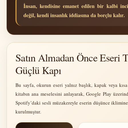
İnsan, kendisine emanet edilen bir kalbi inci
değil, kendi insanlık iddiasına da borçlu kalır.
Satın Almadan Önce Eseri T
Güçlü Kapı
Bu sayfa, okurun eseri yalnız başlık, kapak veya kıs
kitabın ana meselesini anlayarak, Google Play üzerin
Spotify’daki sesli müzakereyle eserin düşünce iklimine
kurulmuştur.