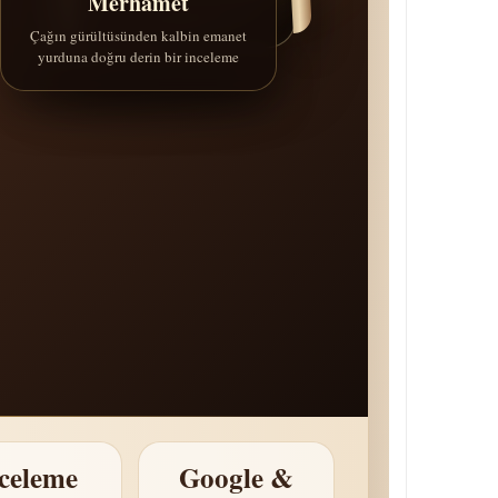
Merhamet
Çağın gürültüsünden kalbin emanet
yurduna doğru derin bir inceleme
celeme
Google &