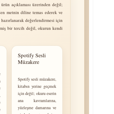
a ürün açıklaması üzerinden değil;
den metnin diline temas ederek ve
 hazırlanarak değerlendirmesi için
lmiş bir tercih değil, okurun kendi
Spotify Sesli
Müzakere
e
Spotify sesli müzakere,
n
kitabın yerine geçmek
e
için değil; okuru eserin
,
ana kavramlarına,
e
yüzleşme damarına ve
e