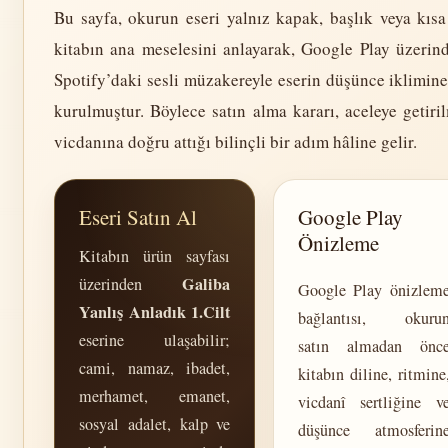
Bu sayfa, okurun eseri yalnız kapak, başlık veya kıs
kitabın ana meselesini anlayarak, Google Play üzerin
Spotify’daki sesli müzakereyle eserin düşünce iklimine
kurulmuştur. Böylece satın alma kararı, aceleye getiri
vicdanına doğru attığı bilinçli bir adım hâline gelir.
Eseri Satın Al
Google Play
Önizleme
Kitabın ürün sayfası
Galiba
üzerinden
Google Play önizlem
Yanlış Anladık 1.Cilt
bağlantısı, okuru
eserine ulaşabilir;
satın almadan önc
cami, namaz, ibadet,
kitabın diline, ritmine
merhamet, emanet,
vicdanî sertliğine v
sosyal adalet, kalp ve
düşünce atmosferin