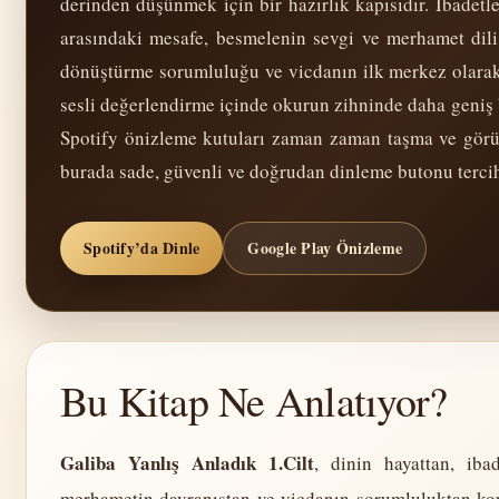
derinden düşünmek için bir hazırlık kapısıdır. İbadetl
arasındaki mesafe, besmelenin sevgi ve merhamet dil
dönüştürme sorumluluğu ve vicdanın ilk merkez olarak
sesli değerlendirme içinde okurun zihninde daha geniş 
Spotify önizleme kutuları zaman zaman taşma ve görün
burada sade, güvenli ve doğrudan dinleme butonu tercih
Spotify’da Dinle
Google Play Önizleme
Bu Kitap Ne Anlatıyor?
Galiba Yanlış Anladık 1.Cilt
, dinin hayattan, iba
merhametin davranıştan ve vicdanın sorumluluktan kop