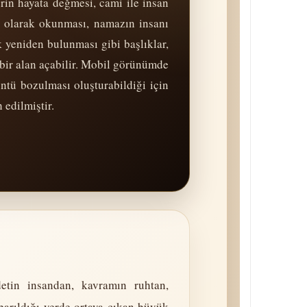
erin hayata değmesi, cami ile insan
i olarak okunması, namazın insanı
 yeniden bulunması gibi başlıklar,
bir alan açabilir. Mobil görünümde
tü bozulması oluşturabildiği için
 edilmiştir.
detin insandan, kavramın ruhtan,
arıldığı yerde ortaya çıkan büyük