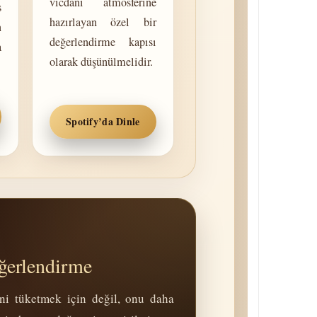
vicdanî atmosferine
s
hazırlayan özel bir
n
değerlendirme kapısı
a
olarak düşünülmelidir.
Spotify’da Dinle
eğerlendirme
ini tüketmek için değil, onu daha