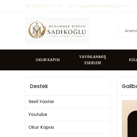
(850) 532 43 29
bilgi@ridvansadikoglu.com
YAYINLANMIŞ
OKUR KAPISI
KÜL
ESERLERİ
Destek
Galiba
Sesli Yazılar
Youtube
Okur Kapısı