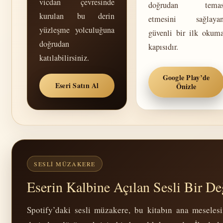
vicdan çevresinde
doğrudan tema
kurulan bu derin
etmesini sağlaya
yüzleşme yolculuğuna
güvenli bir ilk okum
doğrudan
kapısıdır.
katılabilirsiniz.
Google Play’de
Eseri Satın Al
Önizle
SESLI MÜZAKERE
Eserin Kalbine Açılan Sesli Bir D
Spotify’daki sesli müzakere, bu kitabın ana meseles