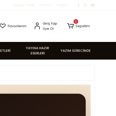
Sipariş Takip
Yardım
İletişim
0
Giriş Yap
Favorilerim
Sepetim
Üye Ol
YAYINA HAZIR
SETLERİ
YAZIM SÜRECİNDE
ESERLERİ