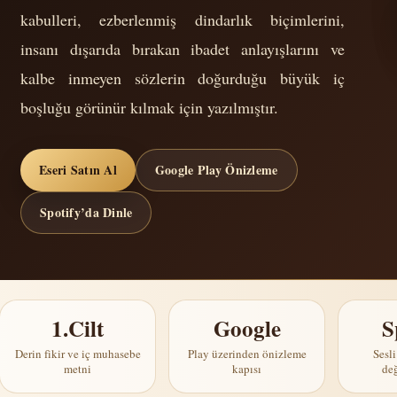
kabulleri, ezberlenmiş dindarlık biçimlerini,
insanı dışarıda bırakan ibadet anlayışlarını ve
kalbe inmeyen sözlerin doğurduğu büyük iç
boşluğu görünür kılmak için yazılmıştır.
Eseri Satın Al
Google Play Önizleme
Spotify’da Dinle
1.Cilt
Google
S
Derin fikir ve iç muhasebe
Play üzerinden önizleme
Sesl
metni
kapısı
de