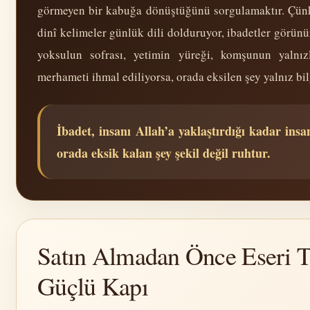
görmeyen bir kabuğa dönüştüğünü sorgulamaktır. Çünk
dinî kelimeler günlük dili dolduruyor, ibadetler görünü
yoksulun sofrası, yetimin yüreği, komşunun yalnı
merhameti ihmal ediliyorsa, orada eksilen şey yalnız bil
İbadet, insanı Allah’a yaklaştırdığı kadar ins
orada eksik kalan şey şekil değil ruhtur.
Satın Almadan Önce Eseri T
Güçlü Kapı