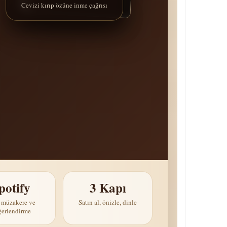
Cevizi kırıp özüne inme çağrısı
potify
3 Kapı
i müzakere ve
Satın al, önizle, dinle
ğerlendirme