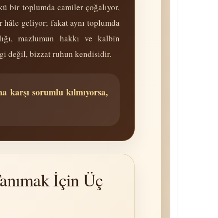
ü bir toplumda camiler çoğalıyor,
r hâle geliyor; fakat aynı toplumda
zlığı, mazlumun hakkı ve kalbin
gi değil, bizzat ruhun kendisidir.
ana karşı sorumlu kılmıyorsa,
anımak İçin Üç