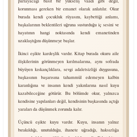
parlayacağı basit bir yükseliş vaadi gibi değil,
korunması gereken bir emanet olarak anlatılır. Okur
burada kendi çocukluk rüyasını, kaybettiği anlamı,
başkalarının beklentileri uğruna susturduğu iç sesini ve
hayatının hangi noktasında kendi emanetinden
uzaklaştığını düşünmeye başlar.
İkinci eşikte kardeşlik vardır. Kitap burada okuru aile
ilişkilerinin görünmeyen kırılmalarına, aynı sofrada
büyüyen kıskançlıklara, sevgi adaletsizliği duygusuna,
başkasının başarısına tahammül edemeyen kalbin
karanlığına ve insanın kendi yakınlarına nasıl kuyu
kazabileceğine götürür. Bu bölümde okur, yalnızca
kendisine yapılanları değil, kendisinin başkasında açtığı
yaraları da düşünmek zorunda kalır.
Üçüncü eşikte kuyu vardır. Kuyu, insanın yalnız
bırakıldığı, unutulduğu, ihanete uğradığı, haksızlığa