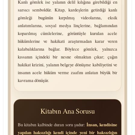
Kanlı gömlek ise yalanın delil kılığına girebildiği en
sarsıcı semboldür. Kitap, kardeşlerin getirdiği kanlı
gömleği bugünün kırpılmış videolarına, eksik
anlatımlarına, sosyal medya linçlerine, bağlamından
koparılmış cümlelerine, görüntüyle kurulan acele
hükümlerine ve hakikati araştırmadan karar veren
kalabalıklarına bağlar. Böylece gömlek, yalnızca
kıssanın içindeki bir nesne olmaktan çıkar; çağın
hakikat krizini, yalanın belgeye dönüşme kabiliyetini ve
insanın acele hüküm verme zaafını anlatan büyük bir
kavrama dönüşür.
Kitabın Ana Sorusu
İnsan, kendisine
Bu kitabın kalbinde duran soru şudur:
yapılan haksızlığı kendi içinde yeni bir haksızlığın