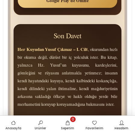
Google Play’de Önizle
Son Davet
Her Kuyudan Yusuf Çıkmaz – I. Cilt
, okurundan hızlı
bir okuma değil, dürüst bir iç yolculuk ister. Bu kitap,
yalnızca Hz. Yusuf’un kuyusunu, kardeşlerini,
gömleğini ve rüyasını anlatmakla yetinmez; insanın
kendi hayatındaki kuyuya, kendi kalbindeki kıskançlığa,
kendi dilindeki yalan ihtimaline, kendi mağduriyetinin
arkasına sakladığı öfkeye ve haklı olduğu yerde bile
merhametini koruyup koruyamadığına bakmasını ister.
Bu eseri okurken okur, yalnızca “Bana kim haksızlık
0
etti?” sorusuyla kalmaz; “Ben bu haksızlığın ardından
Anasayfa
Ürünler
Sepetim
Favorilerim
Hesabım
kime dönüştüm?” sorusuyla da yüzleşir. Yalnızca “Ben