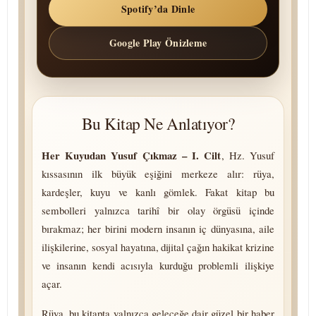
Spotify’da Dinle
Google Play Önizleme
Bu Kitap Ne Anlatıyor?
Her Kuyudan Yusuf Çıkmaz – I. Cilt
, Hz. Yusuf
kıssasının ilk büyük eşiğini merkeze alır: rüya,
kardeşler, kuyu ve kanlı gömlek. Fakat kitap bu
sembolleri yalnızca tarihî bir olay örgüsü içinde
bırakmaz; her birini modern insanın iç dünyasına, aile
ilişkilerine, sosyal hayatına, dijital çağın hakikat krizine
ve insanın kendi acısıyla kurduğu problemli ilişkiye
açar.
Rüya, bu kitapta yalnızca geleceğe dair güzel bir haber