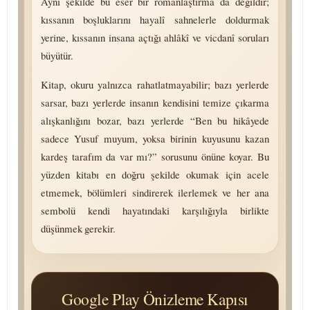
Aynı şekilde bu eser bir romanlaştırma da değildir;
kıssanın boşluklarını hayalî sahnelerle doldurmak
yerine, kıssanın insana açtığı ahlâkî ve vicdanî soruları
büyütür.
Kitap, okuru yalnızca rahatlatmayabilir; bazı yerlerde
sarsar, bazı yerlerde insanın kendisini temize çıkarma
alışkanlığını bozar, bazı yerlerde “Ben bu hikâyede
sadece Yusuf muyum, yoksa birinin kuyusunu kazan
kardeş tarafım da var mı?” sorusunu önüne koyar. Bu
yüzden kitabı en doğru şekilde okumak için acele
etmemek, bölümleri sindirerek ilerlemek ve her ana
sembolü kendi hayatındaki karşılığıyla birlikte
düşünmek gerekir.
Google Play Önizleme Kapısı