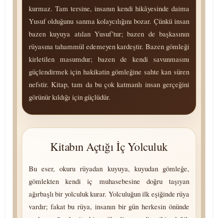
kurmaz. Tam tersine, insanın kendi hikâyesinde daima
Yusuf olduğunu sanma kolaycılığını bozar. Çünkü insan
bazen kuyuya atılan Yusuf’tur; bazen de başkasının
rüyasına tahammül edemeyen kardeştir. Bazen gömleği
kirletilen masumdur; bazen de kendi savunmasını
güçlendirmek için hakikatin gömleğine sahte kan süren
nefstir. Kitap, tam da bu çok katmanlı insan gerçeğini
görünür kıldığı için güçlüdür.
Kitabın Açtığı İç Yolculuk
Bu eser, okuru rüyadan kuyuya, kuyudan gömleğe,
gömlekten kendi iç muhasebesine doğru taşıyan
ağırbaşlı bir yolculuk kurar. Yolculuğun ilk eşiğinde rüya
vardır; fakat bu rüya, insanın bir gün herkesin önünde