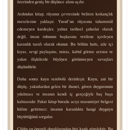
üzerinden geniş bir düşünce alanı açılır.
Ardından kitap, rüyanın çevresinde beliren kıskançlık
meselesine yaklaşır. Yusuf’un rüyasına tahammül
edemeyen kardeşler, yalnız tarihsel şahıslar olarak
değil, insan ruhunun başkasına verilene içerleyen
karanlık tarafı olarak okunur. Bu bölüm hattı, aile içi
kıyas, sevgi paylaşımı, miras, kabul görme arzusu ve
yakın ilişkilerde büyüyen görünmeyen savaşları
düşündürür.
Daha sonra kuyu sembolü derinleşir. Kuyu, ani bir
düşüş, yakınlardan gelen bir ihanet, güven duygusunun
yıkılması ve insanın kendi iç gerçeğiyle baş başa
kalmasıdır. Fakat kitap burada acıyı masumiyet belgesi
hâline getirmez; insanın karanlıkta hangi duyguyu
büyüttüğünü sorgular.
Cildin en önemli duraklarından biri kanlı gömlektir. Bu