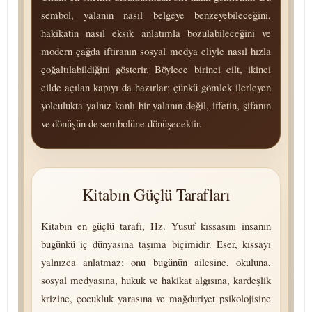
sembol, yalanın nasıl belgeye benzeyebileceğini,
hakikatin nasıl eksik anlatımla bozulabileceğini ve
modern çağda iftiranın sosyal medya eliyle nasıl hızla
çoğaltılabildiğini gösterir. Böylece birinci cilt, ikinci
cilde açılan kapıyı da hazırlar; çünkü gömlek ilerleyen
yolculukta yalnız kanlı bir yalanın değil, iffetin, şifanın
ve dönüşün de sembolüne dönüşecektir.
Kitabın Güçlü Tarafları
Kitabın en güçlü tarafı, Hz. Yusuf kıssasını insanın
bugünkü iç dünyasına taşıma biçimidir. Eser, kıssayı
yalnızca anlatmaz; onu bugünün ailesine, okuluna,
sosyal medyasına, hukuk ve hakikat algısına, kardeşlik
krizine, çocukluk yarasına ve mağduriyet psikolojisine