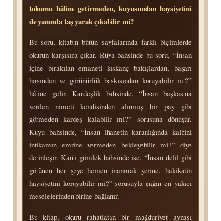
tohumu hâline getirmeden, kuyusundan haysiyetini
de yanında taşıyarak çıkabilir mi?
Bu soru, kitabın bütün sayfalarında farklı biçimlerde
okurun karşısına çıkar. Rüya bahsinde bu soru, “İnsan
içine bırakılan emaneti kıskanç bakışlardan, başarı
hırsından ve görünürlük baskısından koruyabilir mi?”
hâline gelir. Kardeşlik bahsinde, “İnsan başkasına
verilen nimeti kendisinden alınmış bir pay gibi
görmeden kardeş kalabilir mi?” sorusuna dönüşür.
Kuyu bahsinde, “İnsan ihanetin karanlığında kalbini
intikamın emrine vermeden bekleyebilir mi?” diye
derinleşir. Kanlı gömlek bahsinde ise, “İnsan delil gibi
görünen her şeye hemen inanmak yerine, hakikatin
haysiyetini koruyabilir mi?” sorusuyla çağın en yakıcı
meselelerinden birine bağlanır.
Bu kitap, okuru rahatlatan bir mağduriyet aynası