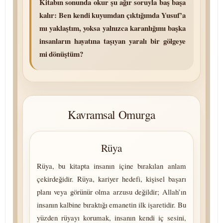
Kitabın sonunda okur şu ağır soruyla baş başa
kalır: Ben kendi kuyumdan çıktığımda Yusuf’a
mı yaklaştım, yoksa yalnızca karanlığımı başka
insanların hayatına taşıyan yaralı bir gölgeye
mi dönüştüm?
Kavramsal Omurga
Rüya
Rüya, bu kitapta insanın içine bırakılan anlam
çekirdeğidir. Rüya, kariyer hedefi, kişisel başarı
planı veya görünür olma arzusu değildir; Allah’ın
insanın kalbine bıraktığı emanetin ilk işaretidir. Bu
yüzden rüyayı korumak, insanın kendi iç sesini,