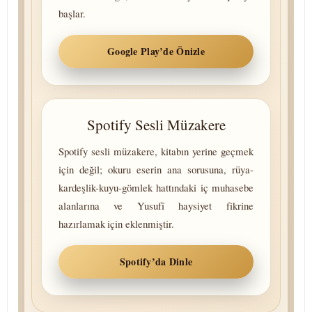
başlar.
Google Play’de Önizle
Spotify Sesli Müzakere
Spotify sesli müzakere, kitabın yerine geçmek
için değil; okuru eserin ana sorusuna, rüya-
kardeşlik-kuyu-gömlek hattındaki iç muhasebe
alanlarına ve Yusufî haysiyet fikrine
hazırlamak için eklenmiştir.
Spotify’da Dinle