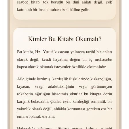
sayede kitap, tek boyutlu bir dinî anlatı değil, çok
katmanlı bir insan muhasebesi hâline gelir.
Kimler Bu Kitabı Okumalı?
Bu kitabı, Hz. Yusuf kıssasını yalnızca tarihî bir anlatı
olarak değil, kendi hayatına değen bir iç muhasebe
kapısı olarak okumak isteyenler özellikle okumalıdır.
Aile içinde kırılmış, kardeşlik ilişkilerinde kıskançlığın,
kıyasın, sevgi adaletsizliğinin veya görünmeyen
rekabetin ağırlığını hissetmiş okurlar bu kitapta derin
karşılık bulacaktır. Çünkü eser, kardeşliği romantik bir
yakınlık olarak değil, ahlâkla korunması gereken zor bir
emanet olarak ele alır.
Haksızlığa uğramış, iftiraya maruz kalmış, emeği