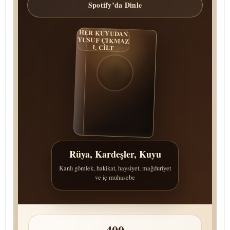
Spotify’da Dinle
HER KUYUDAN
YUSUF ÇIKMAZ
I. CİLT
Rüya, Kardeşler, Kuyu
Kanlı gömlek, hakikat, haysiyet, mağduriyet
ve iç muhasebe
400