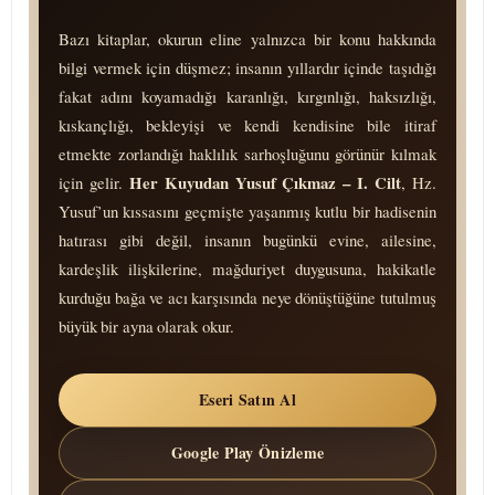
Bazı kitaplar, okurun eline yalnızca bir konu hakkında
bilgi vermek için düşmez; insanın yıllardır içinde taşıdığı
fakat adını koyamadığı karanlığı, kırgınlığı, haksızlığı,
kıskançlığı, bekleyişi ve kendi kendisine bile itiraf
etmekte zorlandığı haklılık sarhoşluğunu görünür kılmak
Her Kuyudan Yusuf Çıkmaz – I. Cilt
için gelir.
, Hz.
Yusuf’un kıssasını geçmişte yaşanmış kutlu bir hadisenin
hatırası gibi değil, insanın bugünkü evine, ailesine,
kardeşlik ilişkilerine, mağduriyet duygusuna, hakikatle
kurduğu bağa ve acı karşısında neye dönüş­tüğüne tutulmuş
büyük bir ayna olarak okur.
Eseri Satın Al
Google Play Önizleme