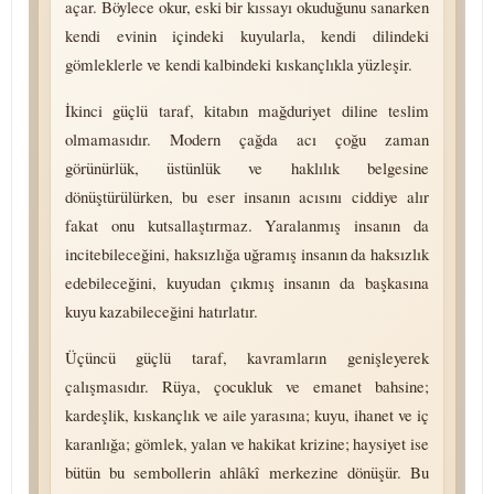
açar. Böylece okur, eski bir kıssayı okuduğunu sanarken
kendi evinin içindeki kuyularla, kendi dilindeki
gömleklerle ve kendi kalbindeki kıskançlıkla yüzleşir.
İkinci güçlü taraf, kitabın mağduriyet diline teslim
olmamasıdır. Modern çağda acı çoğu zaman
görünürlük, üstünlük ve haklılık belgesine
dönüştürülürken, bu eser insanın acısını ciddiye alır
fakat onu kutsallaştırmaz. Yaralanmış insanın da
incitebileceğini, haksızlığa uğramış insanın da haksızlık
edebileceğini, kuyudan çıkmış insanın da başkasına
kuyu kazabileceğini hatırlatır.
Üçüncü güçlü taraf, kavramların genişleyerek
çalışmasıdır. Rüya, çocukluk ve emanet bahsine;
kardeşlik, kıskançlık ve aile yarasına; kuyu, ihanet ve iç
karanlığa; gömlek, yalan ve hakikat krizine; haysiyet ise
bütün bu sembollerin ahlâkî merkezine dönüşür. Bu