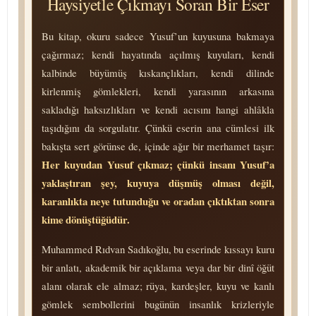
Haysiyetle Çıkmayı Soran Bir Eser
Bu kitap, okuru sadece Yusuf’un kuyusuna bakmaya
çağırmaz; kendi hayatında açılmış kuyuları, kendi
kalbinde büyümüş kıskançlıkları, kendi dilinde
kirlenmiş gömlekleri, kendi yarasının arkasına
sakladığı haksızlıkları ve kendi acısını hangi ahlâkla
taşıdığını da sorgulatır. Çünkü eserin ana cümlesi ilk
bakışta sert görünse de, içinde ağır bir merhamet taşır:
Her kuyudan Yusuf çıkmaz; çünkü insanı Yusuf’a
yaklaştıran şey, kuyuya düşmüş olması değil,
karanlıkta neye tutunduğu ve oradan çıktıktan sonra
kime dönüştüğüdür.
Muhammed Rıdvan Sadıkoğlu, bu eserinde kıssayı kuru
bir anlatı, akademik bir açıklama veya dar bir dinî öğüt
alanı olarak ele almaz; rüya, kardeşler, kuyu ve kanlı
gömlek sembollerini bugünün insanlık krizleriyle