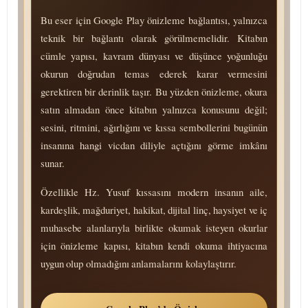
Bu eser için Google Play önizleme bağlantısı, yalnızca
teknik bir bağlantı olarak görülmemelidir. Kitabın
cümle yapısı, kavram dünyası ve düşünce yoğunluğu
okurun doğrudan temas ederek karar vermesini
gerektiren bir derinlik taşır. Bu yüzden önizleme, okura
satın almadan önce kitabın yalnızca konusunu değil;
sesini, ritmini, ağırlığını ve kıssa sembollerini bugünün
insanına hangi vicdan diliyle açtığını görme imkânı
sunar.
Özellikle Hz. Yusuf kıssasını modern insanın aile,
kardeşlik, mağduriyet, hakikat, dijital linç, haysiyet ve iç
muhasebe alanlarıyla birlikte okumak isteyen okurlar
için önizleme kapısı, kitabın kendi okuma ihtiyacına
uygun olup olmadığını anlamalarını kolaylaştırır.