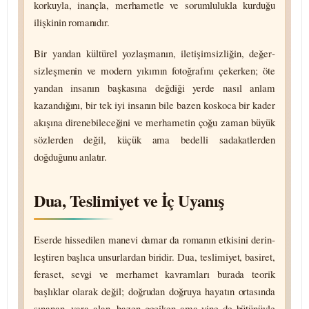
korkuyla, inançla, merhametle ve sorum­lulukla kurduğu
ilişkinin romanıdır.
Bir yandan kültürel yozlaşmanın, iletişim­sizliğin, değer­
sizleşmenin ve modern yıkımın fotoğrafını çekerken; öte
yandan insanın başkasına değdiği yerde nasıl anlam
kazandığını, bir tek iyi insanın bile bazen koskoca bir kader
akışına dire­nebil­eceğini ve merhametin çoğu zaman büyük
sözlerden değil, küçük ama bedelli sada­katlerden
doğduğunu anlatır.
Dua, Teslimiyet ve İç Uyanış
Eserde hissedilen manevi damar da romanın etkisini derin­
leştiren başlıca unsurlardan biridir. Dua, teslimiyet, basiret,
feraset, sevgi ve merhamet kavramları burada teorik
başlıklar olarak değil; doğrudan doğruya hayatın ortasında
sınanan, yara alan, bazen geciken ama yine de bütünüyle