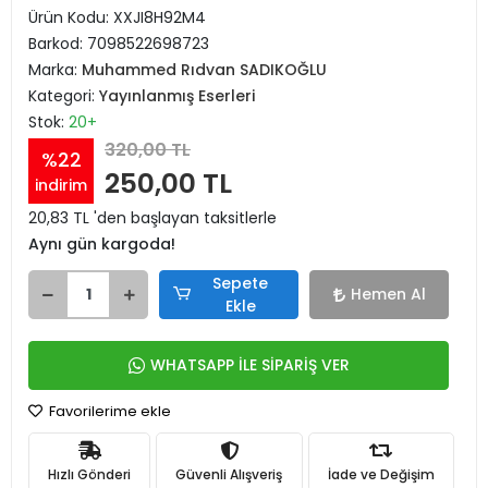
Ürün Kodu:
XXJI8H92M4
Barkod:
7098522698723
Marka:
Muhammed Rıdvan SADIKOĞLU
Kategori:
Yayınlanmış Eserleri
Stok:
20+
320,00 TL
%22
250,00 TL
indirim
20,83 TL 'den başlayan taksitlerle
Aynı gün kargoda!
Sepete
Hemen Al
Ekle
WHATSAPP İLE SİPARİŞ VER
Favorilerime ekle
Hızlı Gönderi
Güvenli Alışveriş
İade ve Değişim