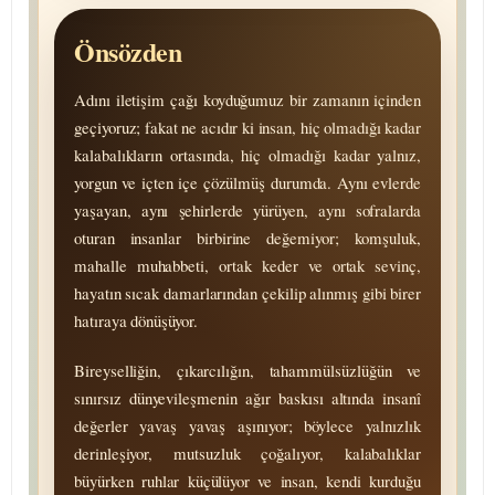
Önsözden
Adını iletişim çağı koyduğumuz bir zamanın içinden
geçiyoruz; fakat ne acıdır ki insan, hiç olmadığı kadar
kala­balıkların ortasında, hiç olmadığı kadar yalnız,
yorgun ve içten içe çözülmüş durumda. Aynı evlerde
yaşayan, aynı şehirlerde yürüyen, aynı sofralarda
oturan insanlar birbirine değemiyor; komşuluk,
mahalle muhab­beti, ortak keder ve ortak sevinç,
hayatın sıcak damarlarından çekilip alınmış gibi birer
hatıraya dönüşüyor.
Birey­selliğin, çıkar­cılığın, taham­mülsüzlüğün ve
sınırsız dünyevi­leşmenin ağır baskısı altında insanî
değerler yavaş yavaş aşınıyor; böylece yalnızlık
derinleşiyor, mutsuzluk çoğalıyor, kala­balıklar
büyürken ruhlar küçülüyor ve insan, kendi kurduğu