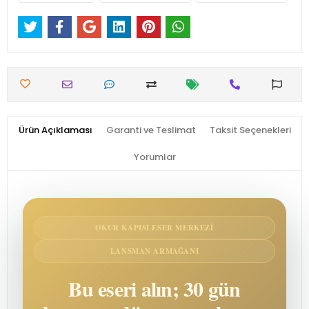
Ürün Açıklaması
Garanti ve Teslimat
Taksit Seçenekleri
Yorumlar
OKUR KAPISI ESER MERKEZI
LANSMAN ARMAĞANI
Bu eseri alın; 30 gün