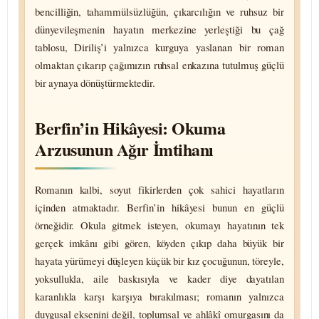
bencilliğin, taham­mülsüzlüğün, çıkar­cılığın ve ruhsuz bir
dünyevi­leşmenin hayatın merkezine yerleştiği bu çağ
tablosu, Diriliş’i yalnızca kurguya yaslanan bir roman
olmaktan çıkarıp çağımızın ruhsal enkazına tutulmuş güçlü
bir aynaya dönüş­türmektedir.
Berfin’in Hikâyesi: Okuma
Arzusunun Ağır İmtihanı
Romanın kalbi, soyut fikirlerden çok sahici hayatların
içinden atmaktadır. Berfin’in hikâyesi bunun en güçlü
örneğidir. Okula gitmek isteyen, okumayı hayatının tek
gerçek imkânı gibi gören, köyden çıkıp daha büyük bir
hayata yürümeyi düşleyen küçük bir kız çocuğunun, töreyle,
yoksullukla, aile baskısıyla ve kader diye dayatılan
karanlıkla karşı karşıya bırakılması; romanın yalnızca
duygusal eksenini değil, toplumsal ve ahlâkî omurgasını da