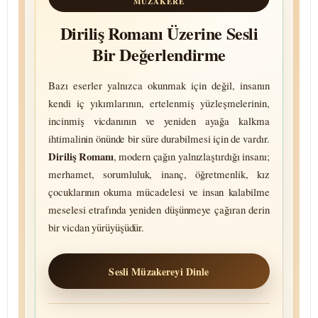
MÜZAKERE
Diriliş Romanı Üzerine Sesli
Bir Değerlendirme
Bazı eserler yalnızca okunmak için değil, insanın
kendi iç yıkım­larının, ertelenmiş yüzleş­melerinin,
incinmiş vicdanının ve yeniden ayağa kalkma
ihtimalinin önünde bir süre dura­bilmesi için de vardır.
Diriliş Romanı
, modern çağın yalnız­laştırdığı insanı;
merhamet, sorum­luluk, inanç, öğretmenlik, kız
çocuk­larının okuma müca­delesi ve insan kala­bilme
meselesi etrafında yeniden düşünmeye çağıran derin
bir vicdan yürüyüşüdür.
Sesli Müzakereyi Dinle