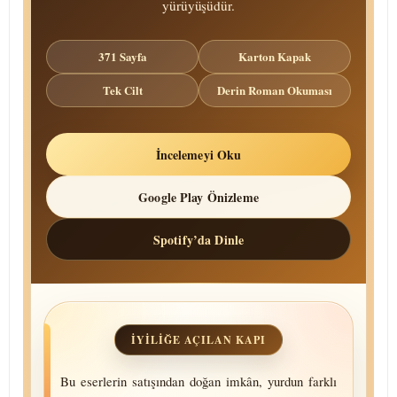
yürüyüşüdür.
371 Sayfa
Karton Kapak
Tek Cilt
Derin Roman Okuması
İncelemeyi Oku
Google Play Önizleme
Spotify’da Dinle
İYILIĞE AÇILAN KAPI
Bu eser­lerin satışın­dan doğan imkân, yurdun farklı