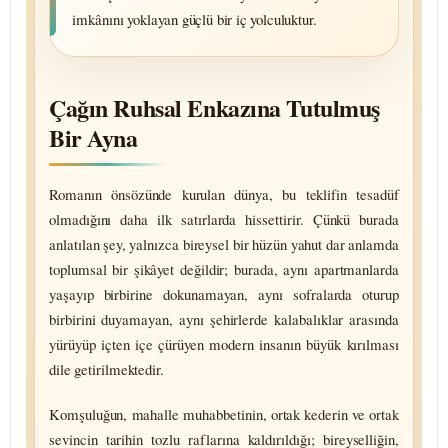
imkânını yoklayan güçlü bir iç yolculuktur.
Çağın Ruhsal Enkazına Tutulmuş
Bir Ayna
Romanın önsözünde kurulan dünya, bu teklifin tesadüf
olmadığını daha ilk satırlarda hissettirir. Çünkü burada
anlatılan şey, yalnızca bireysel bir hüzün yahut dar anlamda
toplumsal bir şikâyet değildir; burada, aynı apart­manlarda
yaşayıp birbirine dokuna­mayan, aynı sofralarda oturup
birbirini duya­mayan, aynı şehirlerde kala­balıklar arasında
yürüyüp içten içe çürüyen modern insanın büyük kırılması
dile geti­rilmektedir.
Komşuluğun, mahalle muhab­betinin, ortak kederin ve ortak
sevincin tarihin tozlu raflarına kaldırıldığı; birey­selliğin,