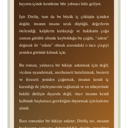
hayatın içinde kendisine bile yabancı hâle geliyor.
İşte Diriliş, tam da bu büyük iç çöküşün içinden
doğdu; insanın insana uzak düştüğü, değerlerin
ötelendiği, kalplerin katılaştığı ve hakikatin çoğu
zaman gürültü altında kaybolduğu bu çağda, “adem”
doğmak ile “adam” olmak arasındaki o ince çizgiyi
yeniden görünür kılmak için.
Bu roman, yalnızca bir hikâye anlatmak için değil;
vicdanı uyandırmak, merhameti hatırlatmak, basireti
ve feraseti yeniden çağırmak, insanın kendi iç
karanlığı ile yüzleşmesini sağlamak ve en nihayetinde
hakiki dirilişin dışarıda değil, önce insanın kendi
kalbinde başlaması gerektiğini duyurmak için kaleme
alındı.
Bazı romanlar bir hikâye anlatır; Diriliş ise, insanın
başkasının yarasına dokuna­bildiği ölçüde gerçekten