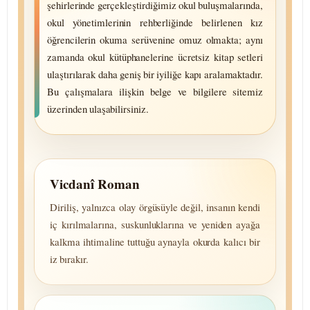
şehir­lerinde gerçek­leş­tirdiğimiz okul buluş­malarında,
okul yönetim­lerinin rehber­liğinde belir­lenen kız
öğren­cilerin okuma serü­venine omuz olmakta; aynı
zamanda okul kütüp­hanelerine ücretsiz kitap setleri
ulaş­tırılarak daha geniş bir iyiliğe kapı arala­maktadır.
Bu çalışma­lara ilişkin belge ve bilgi­lere sitemiz
üzerinden ulaşa­bilirsiniz.
Vicdanî Roman
Diriliş, yalnızca olay örgüsüyle değil, insanın kendi
iç kırıl­malarına, suskun­luklarına ve yeniden ayağa
kalkma ihtimaline tuttuğu aynayla okurda kalıcı bir
iz bırakır.