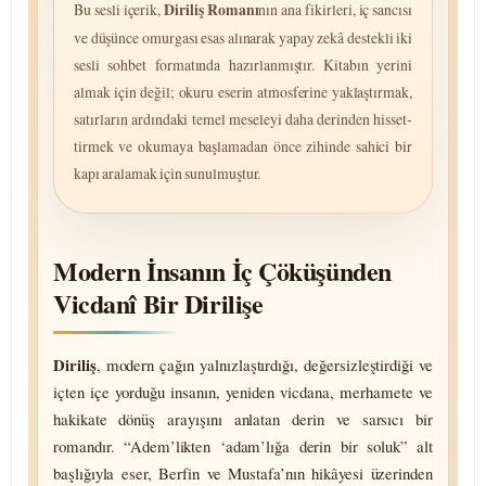
Bu sesli içerik,
Diriliş Romanı
nın ana fikirleri, iç sancısı
ve düşünce omurgası esas alınarak yapay zekâ destekli iki
sesli sohbet formatında hazırlanmıştır. Kitabın yerini
almak için değil; okuru eserin atmos­ferine yaklaştırmak,
satırların ardındaki temel meseleyi daha derinden hisset­
tirmek ve okumaya başlamadan önce zihinde sahici bir
kapı aralamak için sunulmuştur.
Modern İnsanın İç Çöküşünden
Vicdanî Bir Dirilişe
Diriliş
, modern çağın yalnız­laştırdığı, değer­sizleştirdiği ve
içten içe yorduğu insanın, yeniden vicdana, merhamete ve
hakikate dönüş arayışını anlatan derin ve sarsıcı bir
romandır. “Adem’likten ‘adam’lığa derin bir soluk” alt
başlığıyla eser, Berfin ve Mustafa’nın hikâyesi üzerinden