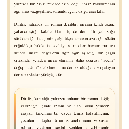
yalnızca bir hayat müca­delesini değil, insan kala­bilmenin
ağır ama vazge­çilmez sorum­luluğunu da görünür kılar.
Diriliş, yalnızca bir roman değildir; insanın kendi özüne
yabancı­laştığı, kala­balıkların içinde derin bir yalnızlığa
sürüklendiği, iletişimin çoğaldıkça temasın azaldığı, sözün
çoğaldıkça hakikatin eksildiği ve modern hayatın parıltısı
altında insanî değerlerin ağır ağır aşındığı bir çağın
ortasında, yeniden insan olmanın, daha doğrusu “adem”
doğup “adam” ola­bilmenin ne demek olduğunu sorgulayan
derin bir vicdan yürüyüşüdür.
Diriliş, karanlığı yalnızca anlatan bir roman değil;
karanlığın içinde insanî ve ilahî olanı yeniden
arayan, kirlenmiş bir çağda temiz kala­bilmenin,
çözülen bir toplumda omuz vere­bilmenin ve sustu­
rulmuş vicdanın sesini yeniden duya­bilmenin