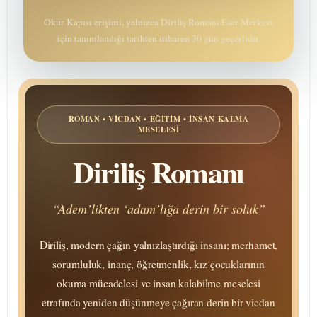
Okur Kapısı erişimi, yalnızca Diriliş Romanı Eser Merkezi
için tanımlandığı tarihten itibaren 30 gün geçerlidir.
ROMAN • VICDAN • EĞITIM • İNSAN KALMA
MESELESI
Diriliş Romanı
“Adem’likten ‘adam’lığa derin bir soluk”
Diriliş, modern çağın yalnızlaştırdığı insanı; merhamet,
sorumluluk, inanç, öğretmenlik, kız çocuklarının
okuma mücadelesi ve insan kalabilme meselesi
etrafında yeniden düşünmeye çağıran derin bir vicdan