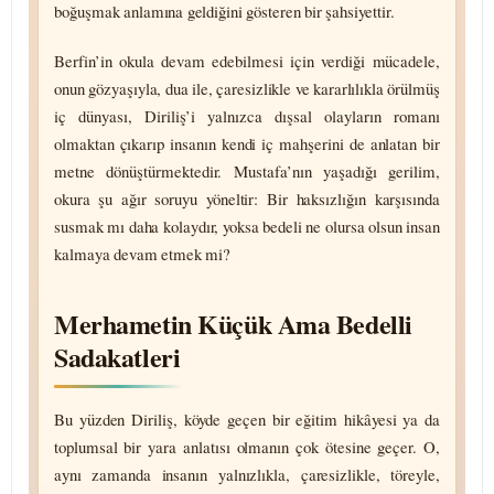
boğuşmak anlamına geldiğini gösteren bir şahsi­yettir.
Berfin’in okula devam edebilmesi için verdiği mücadele,
onun gözyaşıyla, dua ile, çaresizlikle ve karar­lılıkla örülmüş
iç dünyası, Diriliş’i yalnızca dışsal olayların romanı
olmaktan çıkarıp insanın kendi iç mahşerini de anlatan bir
metne dönüş­türmektedir. Mustafa’nın yaşadığı gerilim,
okura şu ağır soruyu yöneltir: Bir haksızlığın karşısında
susmak mı daha kolaydır, yoksa bedeli ne olursa olsun insan
kalmaya devam etmek mi?
Merhametin Küçük Ama Bedelli
Sadakatleri
Bu yüzden Diriliş, köyde geçen bir eğitim hikâyesi ya da
toplumsal bir yara anlatısı olmanın çok ötesine geçer. O,
aynı zamanda insanın yalnızlıkla, çaresizlikle, töreyle,