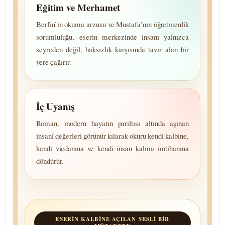
Eğitim ve Merhamet
Berfin’in okuma arzusu ve Mustafa’nın öğret­menlik
sorum­luluğu, eserin merke­zinde insanı yalnızca
seyreden değil, haksızlık karşısında tavır alan bir
yere çağırır.
İç Uyanış
Roman, modern hayatın parıltısı altında aşınan
insanî değerleri görünür kılarak okuru kendi kalbine,
kendi vicdanına ve kendi insan kalma imti­hanına
döndürür.
ESERIN KALBINE AÇILAN SESLI BIR