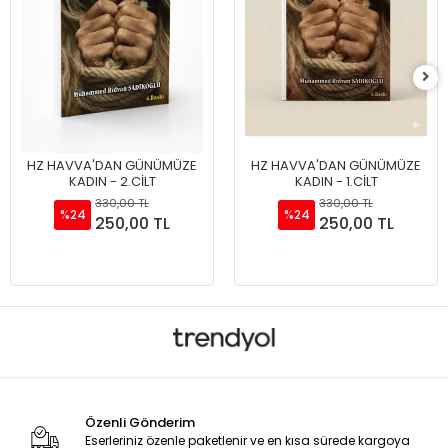
HZ HAVVA'DAN GÜNÜMÜZE
HZ HAVVA'DAN GÜNÜMÜZE
KADIN - 2.CİLT
KADIN - 1.CİLT
330,00 TL
330,00 TL
%24
%24
250,00 TL
250,00 TL
Sepete Ekle
Sepete Ekle
Özenli Gönderim
Eserleriniz özenle paketlenir ve en kısa sürede kargoya