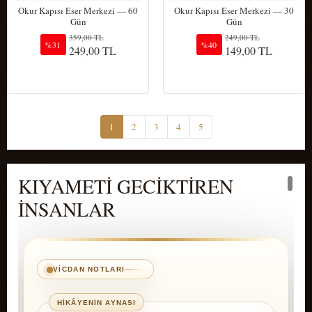
Okur Kapısı Eser Merkezi — 60
Okur Kapısı Eser Merkezi — 30
Gün
Gün
359,00 TL
249,00 TL
%31
%40
249,00 TL
149,00 TL
Sepete Ekle
Sepete Ekle
1
2
3
4
5
KIYAMETİ GECİKTİREN
İNSANLAR
VICDAN NOTLARI