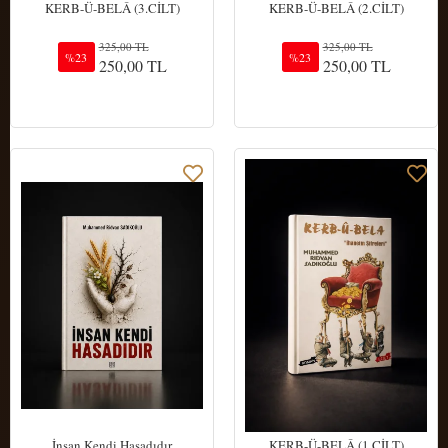
KERB-Ü-BELÂ (3.CİLT)
KERB-Ü-BELÂ (2.CİLT)
325,00 TL
325,00 TL
%23
%23
250,00 TL
250,00 TL
Sepete Ekle
Sepete Ekle
İnsan Kendi Hasadıdır
KERB-Ü-BELÂ (1.CİLT)