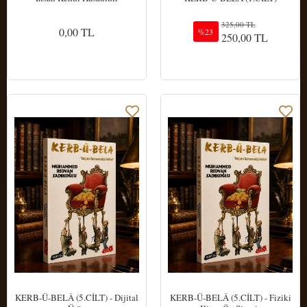
325,00 TL
0,00 TL
%23
250,00 TL
Sepete Ekle
Sepete Ekle
KERB-Ü-BELÂ (5.CİLT) - Dijital
KERB-Ü-BELÂ (5.CİLT) - Fiziki