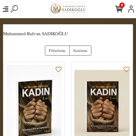
0
Muhammed Rıdvan SADIKOĞLU
Filtreleme
Sıralama