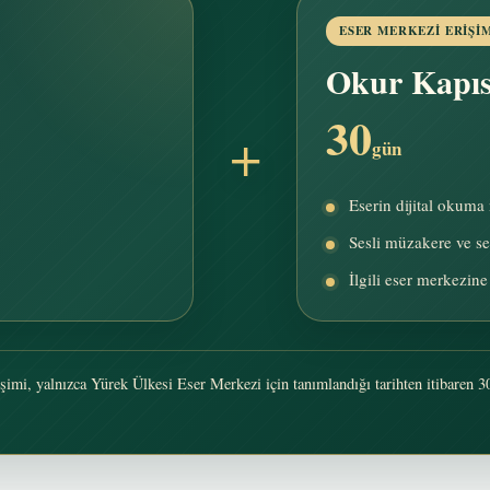
ESER MERKEZI ERIŞI
Okur Kapıs
30
+
gün
Eserin dijital okuma
Sesli müzakere ve ses
İlgili eser merkezine
şimi, yalnızca Yürek Ülkesi Eser Merkezi için tanımlandığı tarihten itibaren 30