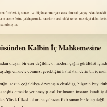
ana fikirleri, iç sancısı ve düşünce omurgası esas alınarak yapay zekâ destekli 
serin atmosferine yaklaştırmak, satırların ardındaki temel meseleyi daha de
n sunulmuştur.
üsünden Kalbin İç Mahkemesine
ından oluşan bir eser değildir; o, modern çağın gürültüsü için
taşıdığı emanete dönmesi gerektiğini hatırlatan derin bir iç muh
ttüğü, sözün çoğaldıkça davranışın eksildiği, bilginin büyüdü
ı teşhis etmekle yetinmeyip asıl kırılmanın insanın kendi iç 
Yürek Ülkesi
zden
, okuruna yalnızca fikir sunan bir kitap değil;