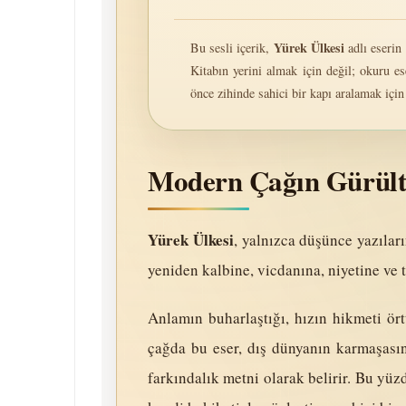
Yürek Ülkesi
Bu sesli içerik,
adlı eserin 
Kitabın yerini almak için değil; okuru e
önce zihinde sahici bir kapı aralamak içi
Modern Çağın Gürült
Yürek Ülkesi
, yalnızca düşünce yazılar
yeniden kalbine, vicdanına, niyetine ve 
Anlamın buharlaştığı, hızın hikmeti ör
çağda bu eser, dış dünyanın karmaşasın
farkındalık metni olarak belirir. Bu yü