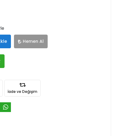
rle
Ekle
Hemen Al
R
İade ve Değişim