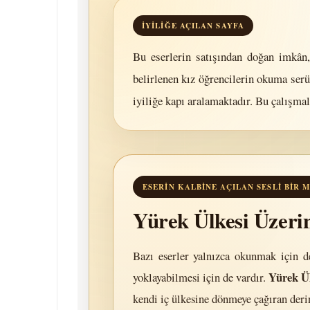
İYILIĞE AÇILAN SAYFA
Bu eserlerin satışından doğan imkân,
belirlenen kız öğrencilerin okuma serü
iyiliğe kapı aralamaktadır. Bu çalışmala
ESERIN KALBINE AÇILAN SESLI BIR
Yürek Ülkesi Üzerin
Bazı eserler yalnızca okunmak için de
Yürek Ül
yoklayabilmesi için de vardır.
kendi iç ülkesine dönmeye çağıran deri