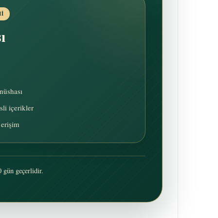
MI
ı
 nüshası
li içerikler
 erişim
 gün geçerlidir.