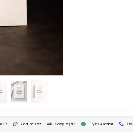
e Et
Yorum Yaz
Karşılaştır
Fiyat Alarmı
Tel