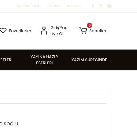
Sipariş Takip
Yardım
İletişim
0
Giriş Yap
Favorilerim
Sepetim
Üye Ol
YAYINA HAZIR
SETLERİ
YAZIM SÜRECİNDE
ESERLERİ
DIKOĞLU