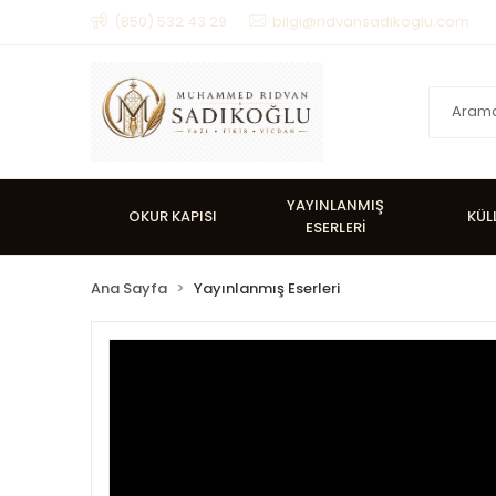
(850) 532 43 29
bilgi@ridvansadikoglu.com
YAYINLANMIŞ
OKUR KAPISI
KÜL
ESERLERİ
Ana Sayfa
Yayınlanmış Eserleri