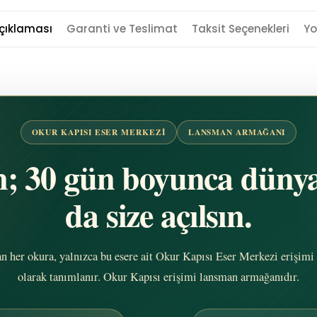
çıklaması
Garanti ve Teslimat
Taksit Seçenekleri
Yo
OKUR KAPISI ESER MERKEZI
LANSMAN ARMAĞANI
ın; 30 gün boyunca dünya
da size açılsın.
lan her okura, yalnızca bu esere ait Okur Kapısı Eser Merkezi erişi
olarak tanımlanır. Okur Kapısı erişimi lansman armağanıdır.