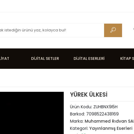
LİYAT
DİJİTAL SETLER
DİJİTAL ESERLERİ
KİTAP 
YÜREK ÜLKESİ
Ürün Kodu:
ZUHBNX9I5H
Barkod:
7098522438169
Marka:
Muhammed Rıdvan SA
Kategori:
Yayınlanmış Eserleri