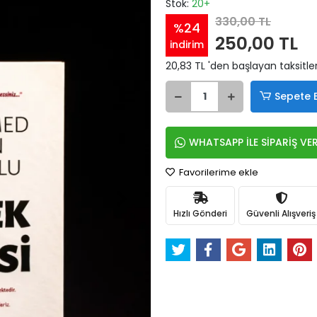
Stok:
20+
330,00 TL
%24
250,00 TL
indirim
20,83 TL 'den başlayan taksitle
Sepete 
WHATSAPP İLE SİPARİŞ VE
Favorilerime ekle
Hızlı Gönderi
Güvenli Alışveriş