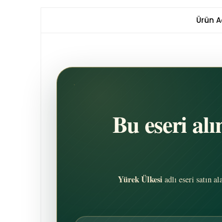
Ürün A
Bu eseri al
Yürek Ülkesi
adlı eseri satın a