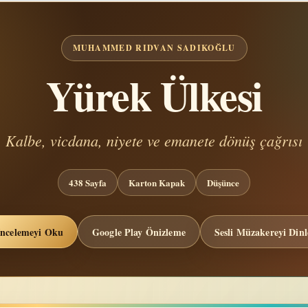
MUHAMMED RIDVAN SADIKOĞLU
Yürek Ülkesi
Kalbe, vicdana, niyete ve emanete dönüş çağrısı
438 Sayfa
Karton Kapak
Düşünce
İncelemeyi Oku
Google Play Önizleme
Sesli Müzakereyi Dinl