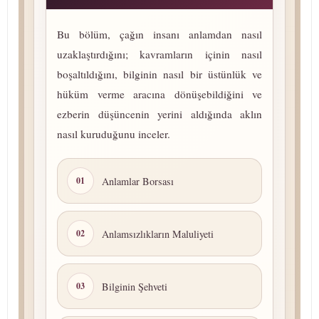
Bu bölüm, çağın insanı anlamdan nasıl
uzaklaştırdığını; kavramların içinin nasıl
boşaltıldığını, bilginin nasıl bir üstünlük ve
hüküm verme aracına dö­nü­şe­bil­di­ği­ni ve
ezberin düşüncenin yerini aldığında aklın
nasıl kuruduğunu inceler.
Anlamlar Borsası
01
An­lam­sız­lık­la­rın Maluliyeti
02
Bilginin Şehveti
03