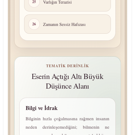
Varlığın Terazisi
25
Zamanın Sessiz Hafızası
26
TEMATIK DERINLIK
Eserin Açtığı Altı Büyük
Düşünce Alanı
Bilgi ve İdrak
Bilginin hızla çoğalmasına rağmen insanın
neden de­rin­le­şe­me­di­ği­ni; bilmenin ne