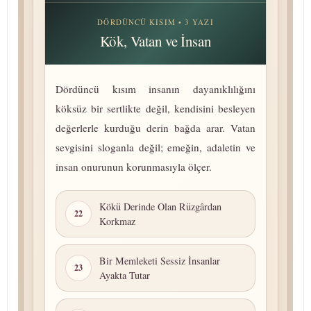
DÖRDÜNCÜ KISIM • 3 YAZI
Kök, Vatan ve İnsan
Dördüncü kısım insanın dayanıklılığını
köksüz bir sertlikte değil, kendisini besleyen
değerlerle kurduğu derin bağda arar. Vatan
sevgisini sloganla değil; emeğin, adaletin ve
insan onurunun korunmasıyla ölçer.
Kökü Derinde Olan Rüzgârdan
22
Korkmaz
Bir Memleketi Sessiz İnsanlar
23
Ayakta Tutar