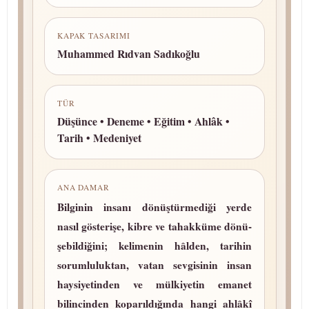
KAPAK TASARIMI
Muhammed Rıdvan Sadıkoğlu
TÜR
Düşünce • Deneme • Eğitim • Ahlâk •
Tarih • Medeniyet
ANA DAMAR
Bilginin insanı dö­nüş­tür­me­di­ği yerde
nasıl gösterişe, kibre ve tahakküme dö­nü­
şe­bil­di­ği­ni; kelimenin hâlden, tarihin
sorumluluktan, vatan sevgisinin insan
haysiyetinden ve mülkiyetin emanet
bilincinden koparıldığında hangi ahlâkî