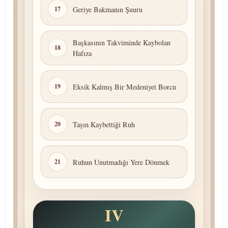
Geriye Bakmanın Şuuru
17
Başkasının Takviminde Kaybolan
18
Hafıza
Eksik Kalmış Bir Medeniyet Borcu
19
Taşın Kaybettiği Ruh
20
Ruhun Unutmadığı Yere Dönmek
21
IV