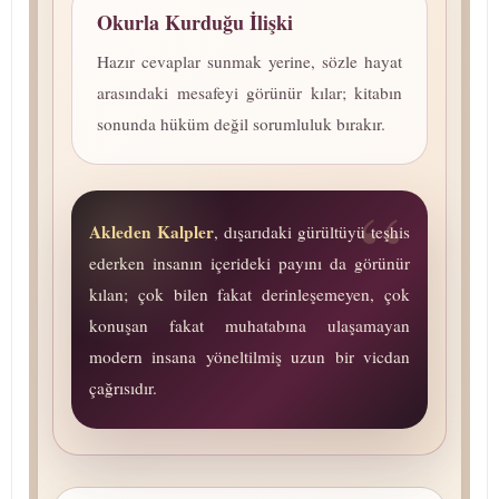
Okurla Kurduğu İlişki
Hazır cevaplar sunmak yerine, sözle hayat
arasındaki mesafeyi görünür kılar; kitabın
sonunda hüküm değil sorumluluk bırakır.
Akleden Kalpler
, dışarıdaki gürültüyü teşhis
ederken insanın içerideki payını da görünür
kılan; çok bilen fakat de­rin­le­şe­me­yen, çok
konuşan fakat muhatabına ulaşamayan
modern insana yöneltilmiş uzun bir vicdan
çağrısıdır.