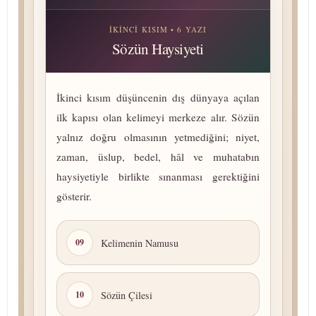
İKINCI KISIM • 6 YAZI
Sözün Haysiyeti
İkinci kısım düşüncenin dış dünyaya açılan
ilk kapısı olan kelimeyi merkeze alır. Sözün
yalnız doğru olmasının yetmediğini; niyet,
zaman, üslup, bedel, hâl ve muhatabın
haysiyetiyle birlikte sınanması gerektiğini
gösterir.
Kelimenin Namusu
09
Sözün Çilesi
10