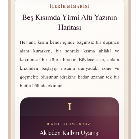
İÇERIK MIMARISI
Beş Kısımda Yirmi Altı Yazının
Haritası
Her ana kısım kendi içinde bağımsız bir düşünce
alanı kurarken, bir sonraki kısma ahlâkî ve
kavramsal bir köprü bırakır. Böylece eser, anlam
krizinden başlayıp insanın dünyadaki izine ve
göçmekte oluşunun idrakine kadar uzanan tek bir
bütün hâlinde okunur.
I
BIRINCI KISIM • 8 YAZI
Akleden Kalbin Uyanışı