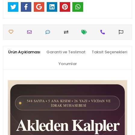
Ürün Açıklaması
Garanti ve Teslimat
Taksit Seçenekleri
Yorumlar
548 SAYFA • 5 ANA KISIM • 26 YAZI • VICDAN VE
İDRAK MU­HA­SE­BE­SI
Akleden Kalpler