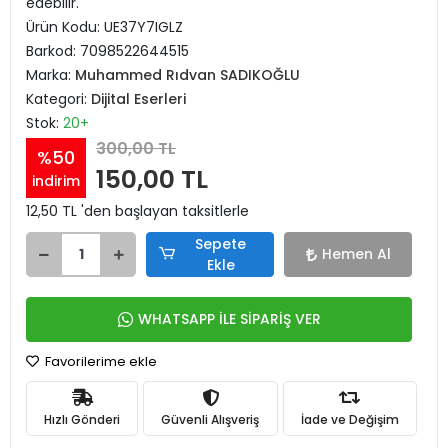
edebilir.
Ürün Kodu:
UE37Y7IGLZ
Barkod:
7098522644515
Marka:
Muhammed Rıdvan SADIKOĞLU
Kategori:
Dijital Eserleri
Stok:
20+
300,00 TL
%50
150,00 TL
indirim
12,50 TL 'den başlayan taksitlerle
Sepete
Hemen Al
Ekle
WHATSAPP İLE SİPARİŞ VER
Favorilerime ekle
Hızlı Gönderi
Güvenli Alışveriş
İade ve Değişim