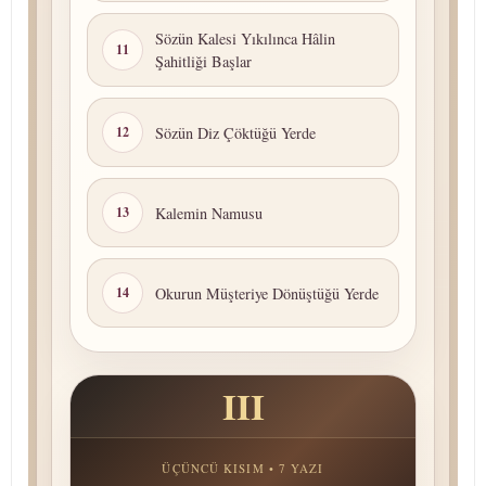
Sözün Kalesi Yıkılınca Hâlin
11
Şahitliği Başlar
Sözün Diz Çöktüğü Yerde
12
Kalemin Namusu
13
Okurun Müşteriye Dönüştüğü Yerde
14
III
ÜÇÜNCÜ KISIM • 7 YAZI