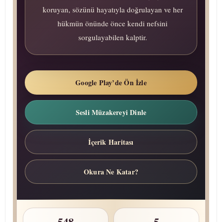
koruyan, sözünü hayatıyla doğrulayan ve her
hükmün önünde önce kendi nefsini
sorgulayabilen kalptir.
Google Play’de Ön İzle
Sesli Müzakereyi Dinle
İçerik Haritası
Okura Ne Katar?
548
5