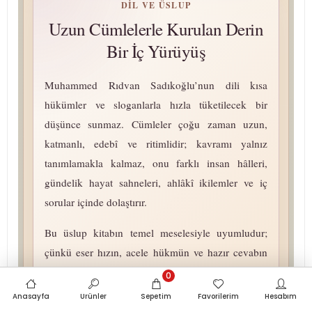
DIL VE ÜSLUP
Uzun Cümlelerle Kurulan Derin
Bir İç Yürüyüş
Muhammed Rıdvan Sadıkoğlu’nun dili kısa
hükümler ve sloganlarla hızla tüketilecek bir
düşünce sunmaz. Cümleler çoğu zaman uzun,
katmanlı, edebî ve ritimlidir; kavramı yalnız
tanımlamakla kalmaz, onu farklı insan hâlleri,
gündelik hayat sahneleri, ahlâkî ikilemler ve iç
sorular içinde dolaştırır.
Bu üslup kitabın temel meselesiyle uyumludur;
çünkü eser hızın, acele hükmün ve hazır cevabın
eleştirisini yaparken okuru da yavaşlamaya, bir
0
hükme varmadan önce kendi payını düşünmeye ve
Anasayfa
Ürünler
Sepetim
Favorilerim
Hesabım
anlamın iç dünyada açılması için sabretmeye davet