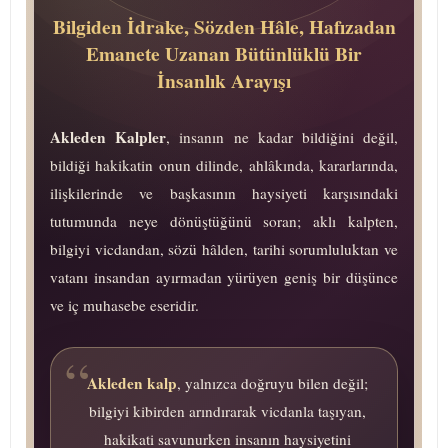
Bilgiden İdrake, Sözden Hâle, Hafızadan
Emanete Uzanan Bütünlüklü Bir
İnsanlık Arayışı
Akleden Kalpler
, insanın ne kadar bildiğini değil,
bildiği hakikatin onun dilinde, ahlâkında, kararlarında,
ilişkilerinde ve başkasının haysiyeti karşısındaki
tutumunda neye dö­nüş­tü­ğü­nü soran; aklı kalpten,
bilgiyi vicdandan, sözü hâlden, tarihi so­rum­lu­luk­tan ve
vatanı insandan ayırmadan yürüyen geniş bir düşünce
ve iç mu­ha­se­be eseridir.
Akleden kalp
, yalnızca doğruyu bilen değil;
bilgiyi kibirden arındırarak vicdanla taşıyan,
hakikati savunurken insanın haysiyetini