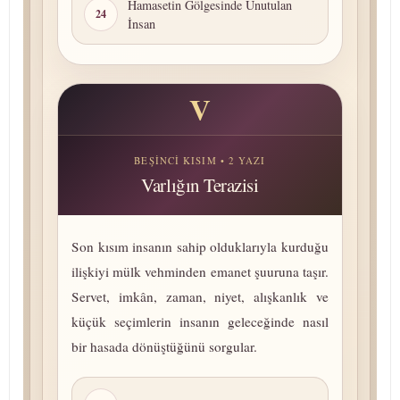
Hamasetin Gölgesinde Unutulan
24
İnsan
V
BEŞINCI KISIM • 2 YAZI
Varlığın Terazisi
Son kısım insanın sahip olduklarıyla kurduğu
ilişkiyi mülk vehminden emanet şuuruna taşır.
Servet, imkân, zaman, niyet, alışkanlık ve
küçük seçimlerin insanın geleceğinde nasıl
bir hasada dönüştüğünü sorgular.