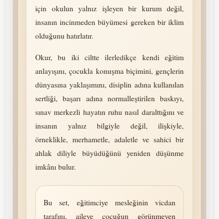
için okulun yalnız işleyen bir kurum değil,
insanın incinmeden büyümesi gereken bir iklim
olduğunu hatırlatır.
Okur, bu iki ciltte ilerledikçe kendi eğitim
anlayışını, çocukla konuşma biçimini, gençlerin
dünyasına yaklaşımını, disiplin adına kullanılan
sertliği, başarı adına normalleştirilen baskıyı,
sınav merkezli hayatın ruhu nasıl daralttığını ve
insanın yalnız bilgiyle değil, ilişkiyle,
örneklikle, merhametle, adaletle ve sahici bir
ahlak diliyle büyüdüğünü yeniden düşünme
imkânı bulur.
Bu set, eğitimciye mesleğinin vicdan
tarafını, aileye çocuğun gö­rün­me­yen