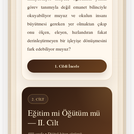
görev tanımıyla değil emanet bilinciyle
okuyabiliyor muyuz ve okulun insanı
büyütmesi gereken yer olmaktan çıkıp
onu ölçen, eleyen, hızlandıran fakat
derinleştirmeyen bir işleyişe dönüşmesini
fark edebiliyor muyuz?
1. Cildi İncele
2. CILT
Eğitim mi Öğütüm mü
— II. Cilt
489 sayfa • Dijital kitap sürümü