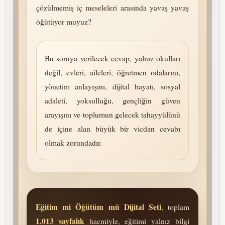
çözülmemiş iç meseleleri arasında yavaş yavaş
öğütüyor muyuz?
Bu soruya verilecek cevap, yalnız okulları
değil, evleri, aileleri, öğretmen odalarını,
yönetim anlayışını, dijital hayatı, sosyal
adaleti, yoksulluğu, gençliğin güven
arayışını ve toplumun gelecek tahayyülünü
de içine alan büyük bir vicdan cevabı
olmak zorundadır.
Eğitim mi Öğütüm mü Dijital Seti
, toplam
1.013 sayfalık
hacmiyle, eğitimi yalnız bilgi