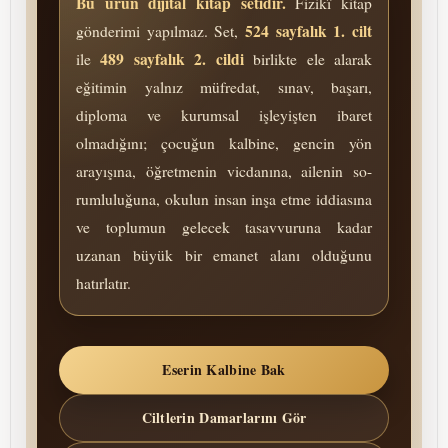
Bu ürün dijital kitap setidir.
Fizikî kitap
524 sayfalık 1. cilt
gönderimi yapılmaz. Set,
489 sayfalık 2. cildi
ile
birlikte ele alarak
eğitimin yalnız müfredat, sınav, başarı,
diploma ve kurumsal işleyişten ibaret
olmadığını; çocuğun kalbine, gencin yön
arayışına, öğretmenin vicdanına, ailenin so­
rum­lu­lu­ğu­na, okulun insan inşa etme iddiasına
ve toplumun gelecek tasavvuruna kadar
uzanan büyük bir emanet alanı olduğunu
hatırlatır.
Eserin Kalbine Bak
Ciltlerin Damarlarını Gör