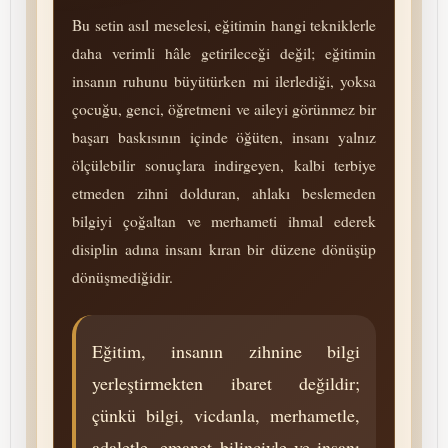
Bu setin asıl meselesi, eğitimin hangi tekniklerle
daha verimli hâle getirileceği değil; eğitimin
insanın ruhunu büyütürken mi ilerlediği, yoksa
çocuğu, genci, öğretmeni ve aileyi gö­rün­mez bir
başarı baskısının içinde öğüten, insanı yalnız
ölçülebilir sonuçlara indirgeyen, kalbi terbiye
etmeden zihni dolduran, ahlakı beslemeden
bilgiyi çoğaltan ve merhameti ihmal ederek
disiplin adına insanı kıran bir düzene dönüşüp
dönüşmediğidir.
Eğitim, insanın zihnine bilgi
yerleştirmekten ibaret değildir;
çünkü bilgi, vicdanla, merhametle,
adaletle, emanet bilinciyle ve insanı