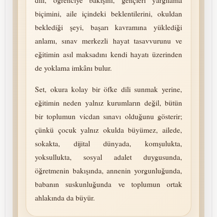
dili, öğrenciye bakışını, gençleri yargılama
biçimini, aile içindeki beklentilerini, okuldan
beklediği şeyi, başarı kavramına yüklediği
anlamı, sınav merkezli hayat tasavvurunu ve
eğitimin asıl maksadını kendi hayatı üzerinden
de yoklama imkânı bulur.
Set, okura kolay bir öfke dili sunmak yerine,
eğitimin neden yalnız kurumların değil, bütün
bir toplumun vicdan sınavı olduğunu gösterir;
çünkü çocuk yalnız okulda büyümez, ailede,
sokakta, dijital dünyada, komşulukta,
yoksullukta, sosyal adalet duygusunda,
öğretmenin bakışında, annenin yorgunluğunda,
babanın suskunluğunda ve toplumun ortak
ahlakında da büyür.