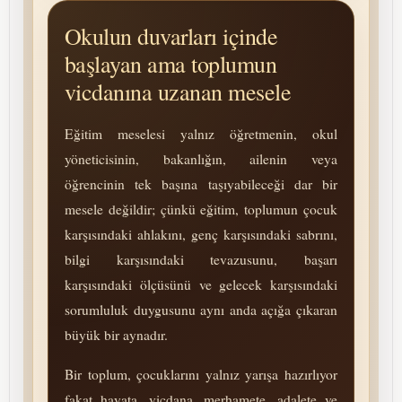
Okulun duvarları içinde
başlayan ama toplumun
vicdanına uzanan mesele
Eğitim meselesi yalnız öğretmenin, okul
yöneticisinin, bakanlığın, ailenin veya
öğrencinin tek başına taşıyabileceği dar bir
mesele değildir; çünkü eğitim, toplumun çocuk
karşısındaki ahlakını, genç karşısındaki sabrını,
bilgi karşısındaki tevazusunu, başarı
karşısındaki ölçüsünü ve gelecek karşısındaki
so­rum­lu­luk duygusunu aynı anda açığa çıkaran
büyük bir aynadır.
Bir toplum, çocuklarını yalnız yarışa hazırlıyor
fakat hayata, vicdana, merhamete, adalete ve