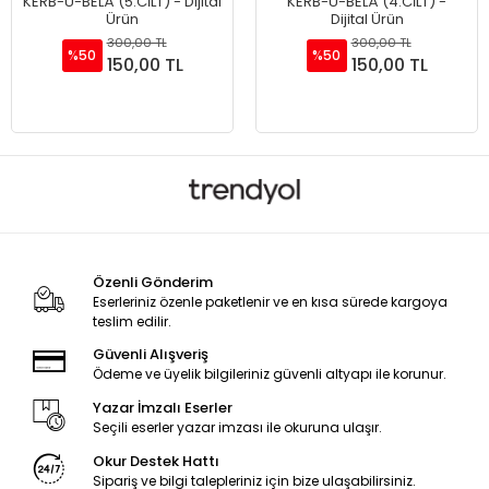
KERB-Ü-BELÂ (5.CİLT) - Dijital
KERB-Ü-BELÂ (4.CİLT) -
Ürün
Dijital Ürün
300,00 TL
300,00 TL
%50
%50
150,00 TL
150,00 TL
Sepete Ekle
Sepete Ekle
Özenli Gönderim
Eserleriniz özenle paketlenir ve en kısa sürede kargoya
teslim edilir.
Güvenli Alışveriş
Ödeme ve üyelik bilgileriniz güvenli altyapı ile korunur.
Yazar İmzalı Eserler
Seçili eserler yazar imzası ile okuruna ulaşır.
Okur Destek Hattı
Sipariş ve bilgi talepleriniz için bize ulaşabilirsiniz.