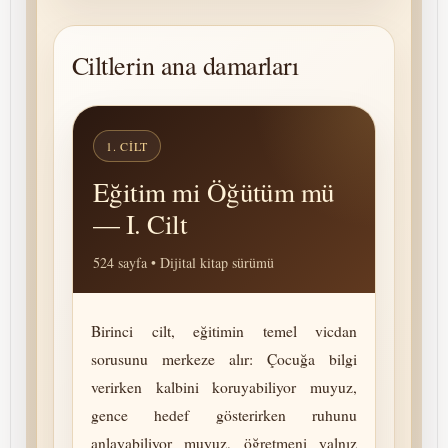
Ciltlerin ana damarları
1. CILT
Eğitim mi Öğütüm mü
— I. Cilt
524 sayfa • Dijital kitap sürümü
Birinci cilt, eğitimin temel vicdan
sorusunu merkeze alır: Çocuğa bilgi
verirken kalbini koruyabiliyor muyuz,
gence hedef gösterirken ruhunu
anlayabiliyor muyuz, öğretmeni yalnız