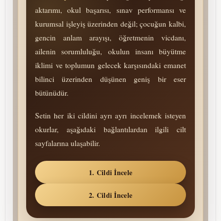
aktarımı, okul başarısı, sınav performansı ve
kurumsal işleyiş üzerinden değil; çocuğun kalbi,
gencin anlam arayışı, öğretmenin vicdanı,
ailenin so­rum­lu­lu­ğu, okulun insanı büyütme
iklimi ve toplumun gelecek karşısındaki emanet
bilinci üzerinden düşünen geniş bir eser
bütünüdür.
Setin her iki cildini ayrı ayrı incelemek isteyen
okurlar, aşağıdaki bağlantılardan ilgili cilt
sayfalarına ulaşabilir.
1. Cildi İncele
2. Cildi İncele