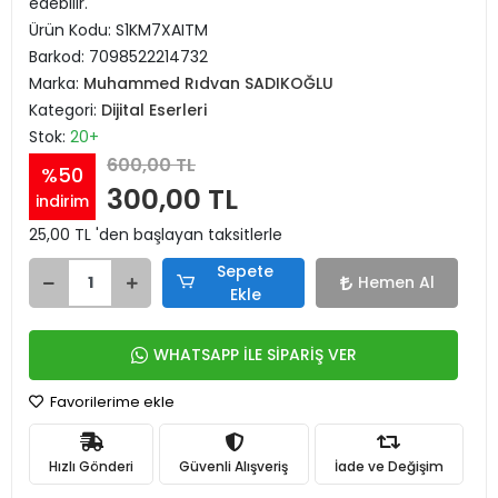
edebilir.
Ürün Kodu:
S1KM7XAITM
Barkod:
7098522214732
Marka:
Muhammed Rıdvan SADIKOĞLU
Kategori:
Dijital Eserleri
Stok:
20+
600,00 TL
%50
300,00 TL
indirim
25,00 TL 'den başlayan taksitlerle
Sepete
Hemen Al
Ekle
WHATSAPP İLE SİPARİŞ VER
Favorilerime ekle
Hızlı Gönderi
Güvenli Alışveriş
İade ve Değişim