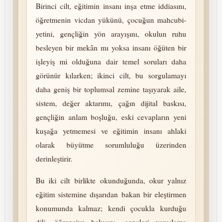
Birinci cilt, eğitimin insanı inşa etme iddiasını,
öğretmenin vicdan yükünü, çocuğun mah­cu­bi­
ye­ti­ni, gençliğin yön arayışını, okulun ruhu
besleyen bir mekân mı yoksa insanı öğüten bir
işleyiş mi olduğuna dair temel soruları daha
görünür kılarken; ikinci cilt, bu sorgulamayı
daha geniş bir toplumsal zemine taşıyarak aile,
sistem, değer aktarımı, çağın dijital baskısı,
gençliğin anlam boşluğu, eski cevapların yeni
kuşağa yetmemesi ve eğitimin insanı ahlaki
olarak büyütme sorumluluğu üzerinden
derinleştirir.
Bu iki cilt birlikte okunduğunda, okur yalnız
eğitim sistemine dışarıdan bakan bir eleştirmen
konumunda kalmaz; kendi çocukla kurduğu