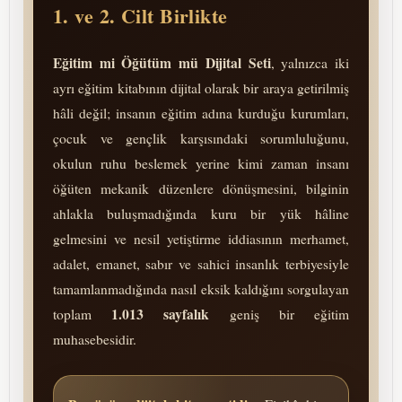
1. ve 2. Cilt Birlikte
Eğitim mi Öğütüm mü Dijital Seti
, yalnızca iki
ayrı eğitim kitabının dijital olarak bir araya getirilmiş
hâli değil; insanın eğitim adına kurduğu kurumları,
çocuk ve gençlik karşısındaki so­rum­lu­lu­ğu­nu,
okulun ruhu beslemek yerine kimi zaman insanı
öğüten mekanik düzenlere dö­nüş­me­si­ni, bilginin
ahlakla buluşmadığında kuru bir yük hâline
gelmesini ve nesil yetiştirme iddiasının merhamet,
adalet, emanet, sabır ve sahici insanlık terbiyesiyle
tamamlanmadığında nasıl eksik kaldığını sorgulayan
1.013 sayfalık
toplam
geniş bir eğitim
muhasebesidir.