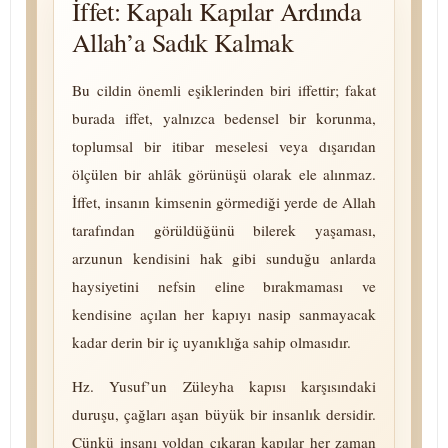
İffet: Kapalı Kapılar Ardında
Allah’a Sadık Kalmak
Bu cildin önemli eşiklerinden biri iffettir; fakat
burada iffet, yalnızca bedensel bir korunma,
toplumsal bir itibar meselesi veya dışarıdan
ölçülen bir ahlâk gö­rü­nü­şü olarak ele alınmaz.
İffet, insanın kimsenin görmediği yerde de Allah
tarafından görüldüğünü bilerek yaşaması,
arzunun kendisini hak gibi sunduğu anlarda
haysiyetini nefsin eline bırakmaması ve
kendisine açılan her kapıyı nasip sanmayacak
kadar derin bir iç uyanıklığa sahip olmasıdır.
Hz. Yusuf’un Züleyha kapısı karşısındaki
duruşu, çağları aşan büyük bir insanlık dersidir.
Çünkü insanı yoldan çıkaran kapılar her zaman