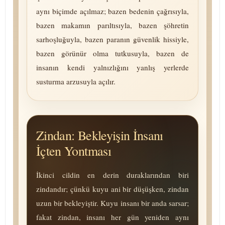
aynı biçimde açılmaz; bazen bedenin çağrısıyla,
bazen makamın parıltısıyla, bazen şöhretin
sarhoşluğuyla, bazen paranın güvenlik hissiyle,
bazen gö­rü­nür olma tutkusuyla, bazen de
insanın kendi yalnızlığını yanlış yerlerde
susturma arzusuyla açılır.
Zindan: Bekleyişin İnsanı
İçten Yontması
İkinci cildin en derin duraklarından biri
zindandır; çünkü kuyu ani bir düşüşken, zindan
uzun bir bekleyiştir. Kuyu insanı bir anda sarsar;
fakat zindan, insanı her gün yeniden aynı