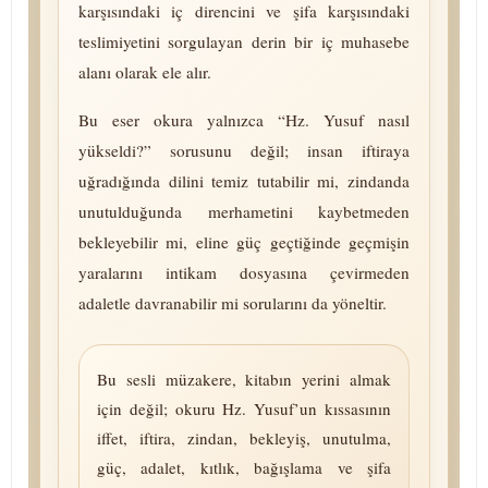
karşısındaki iç direncini ve şifa karşısındaki
teslimiyetini sor­gu­layan derin bir iç mu­ha­se­be
alanı olarak ele alır.
Bu eser okura yalnızca “Hz. Yusuf nasıl
yükseldi?” sorusunu değil; insan iftiraya
uğradığında dilini temiz tutabilir mi, zindanda
unutulduğunda merhametini kaybetmeden
bekleyebilir mi, eline güç geçtiğinde geçmişin
yaralarını intikam dosyasına çevirmeden
adaletle davranabilir mi sorularını da yöneltir.
Bu sesli müzakere, kitabın yerini almak
için değil; okuru Hz. Yusuf’un kıssasının
iffet, iftira, zindan, bekleyiş, unutulma,
güç, adalet, kıtlık, bağışlama ve şifa