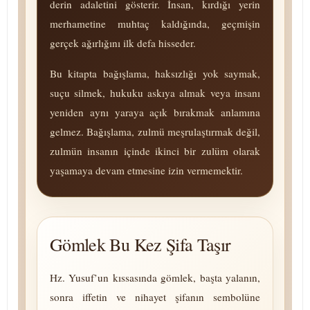
derin adaletini gösterir. İnsan, kırdığı yerin
merhametine muhtaç kaldığında, geçmişin
gerçek ağırlığını ilk defa hisseder.
Bu kitapta bağışlama, haksızlığı yok saymak,
suçu silmek, hukuku askıya almak veya insanı
yeniden aynı yaraya açık bırakmak anlamına
gelmez. Bağışlama, zulmü meş­ru­laştırmak değil,
zulmün insanın içinde ikinci bir zulüm olarak
yaşamaya devam etmesine izin vermemektir.
Gömlek Bu Kez Şifa Taşır
Hz. Yusuf’un kıssasında gömlek, başta yalanın,
sonra iffetin ve nihayet şifanın sembolüne