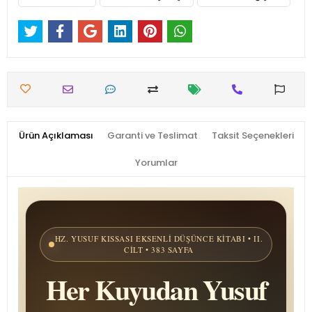
Ürün Açıklaması
Garanti ve Teslimat
Taksit Seçenekleri
Yorumlar
HZ. YUSUF KISSASI EKSENLI DÜŞÜNCE KITABI • II.
CILT • 383 SAYFA
Her Kuyudan Yusuf