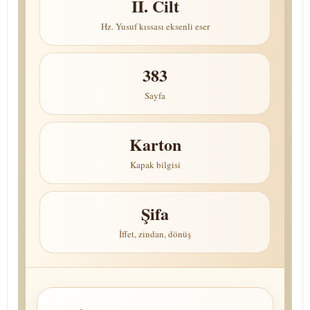
II. Cilt
Hz. Yusuf kıssası eksenli eser
383
Sayfa
Karton
Kapak bilgisi
Şifa
İffet, zindan, dönüş