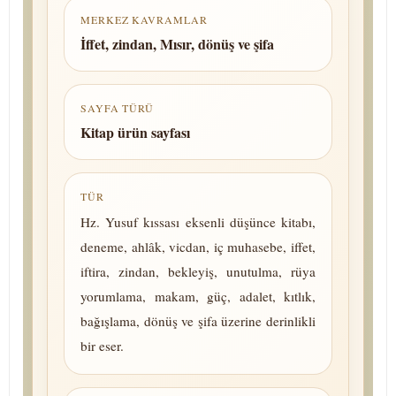
MERKEZ KAVRAMLAR
İffet, zindan, Mısır, dönüş ve şifa
SAYFA TÜRÜ
Kitap ürün sayfası
TÜR
Hz. Yusuf kıssası eksenli düşünce kitabı,
deneme, ahlâk, vicdan, iç mu­ha­se­be, iffet,
iftira, zindan, bekleyiş, unutulma, rüya
yorumlama, makam, güç, adalet, kıtlık,
bağışlama, dönüş ve şifa üzerine de­rin­lik­li
bir eser.