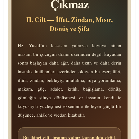
Çıkmaz
II. Cilt — İffet, Zindan, Mısır,
Dönüş ve Şifa
Hz. Yusuf’un kıssasını yalnızca kuyuya atılan
masum bir çocuğun dramı üzerinden değil, kuyudan
sonra başlayan daha ağır, daha uzun ve daha derin
insanlık imtihanları üzerinden okuyan bu eser; iffet,
iftira, zindan, bekleyiş, unutulma, rüya yorumlama,
makam, güç, adalet, kıtlık, bağışlama, dönüş,
gömleğin şifaya dönüşmesi ve insanın kendi iç
kuyusuyla yüzleşmesi ekseninde ilerleyen güçlü bir
düşünce, ahlâk ve vicdan kitabıdır.
Bu ikinci cilt, insanın yalnız karanlıkta değil,