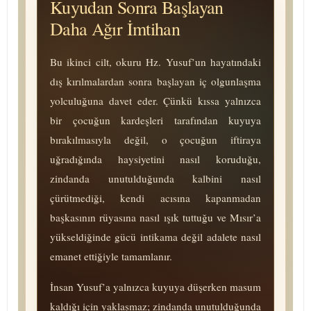
Kuyudan Sonra Başlayan
Daha Ağır İmtihan
Bu ikinci cilt, okuru Hz. Yusuf’un hayatındaki
dış kırılmalardan sonra başlayan iç olgunlaşma
yolculuğuna davet eder. Çünkü kıssa yalnızca
bir çocuğun kardeşleri tarafından kuyuya
bırakılmasıyla değil, o çocuğun iftiraya
uğradığında haysiyetini nasıl koruduğu,
zindanda unutulduğunda kalbini nasıl
çürütmediği, kendi acısına kapanmadan
başkasının rüyasına nasıl ışık tuttuğu ve Mısır’a
yükseldiğinde gücü intikama değil adalete nasıl
emanet ettiğiyle tamamlanır.
İnsan Yusuf’a yalnızca kuyuya düşerken masum
kaldığı için yaklaşmaz; zindanda unutulduğunda