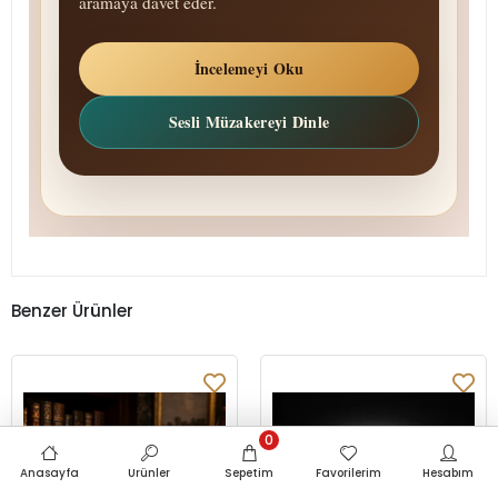
aramaya davet eder.
İncelemeyi Oku
Sesli Müzakereyi Dinle
Benzer Ürünler
0
Anasayfa
Ürünler
Sepetim
Favorilerim
Hesabım