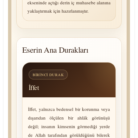
ekseninde açtığı derin iç mu­ha­se­be alanına
yaklaştırmak için hazırlanmıştır.
Eserin Ana Durakları
BIRINCI DURAK
İffet
İffet, yalnızca bedensel bir korunma veya
dışarıdan ölçülen bir ahlâk gö­rü­nü­şü
değil; insanın kimsenin görmediği yerde
de Allah tarafından görüldüğünü bilerek