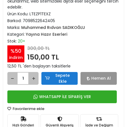
okurlarımız, web sitemizdeki dijital eser seçeneğini tercih
edebilir.
Ürün Kodu:
LTEZP1TEXZ
Barkod:
7098522642405
Marka:
Muhammed Rıdvan SADIKOĞLU
Kategori:
Yayına Hazır Eserleri
Stok:
20+
300,00 TL
%50
150,00 TL
indirim
12,50 TL 'den başlayan taksitlerle
Sepete
Hemen Al
Ekle
WHATSAPP İLE SİPARİŞ VER
Favorilerime ekle
Hızlı Gönderi
Güvenli Alışveriş
İade ve Değişim