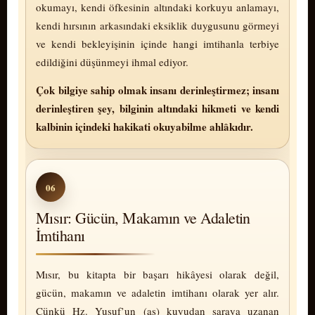
okumayı, kendi öfkesinin altındaki korkuyu anlamayı,
kendi hırsının arkasındaki eksiklik duygusunu görmeyi
ve kendi bekleyişinin içinde hangi imtihanla terbiye
edildiğini düşünmeyi ihmal ediyor.
Çok bilgiye sahip olmak insanı derinleştirmez; insanı
derinleştiren şey, bilginin altındaki hikmeti ve kendi
kalbinin içindeki hakikati o­ku­ya­bil­me ahlâkıdır.
06
Mısır: Gücün, Makamın ve Adaletin
İmtihanı
Mısır, bu kitapta bir başarı hikâyesi olarak değil,
gücün, makamın ve adaletin imtihanı olarak yer alır.
Çünkü Hz. Yusuf’un (as) kuyudan saraya uzanan