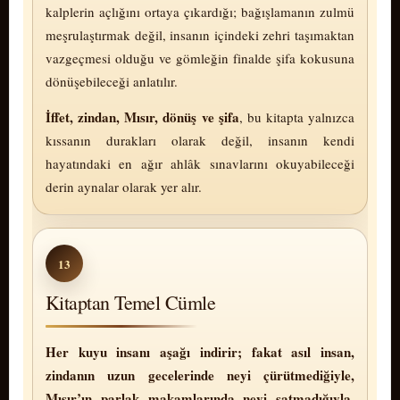
kalplerin açlığını ortaya çıkardığı; bağışlamanın zulmü
meş­ru­laş­tır­mak değil, insanın içindeki zehri taşımaktan
vazgeçmesi olduğu ve gömleğin finalde şifa kokusuna
dö­nü­şe­bi­le­ce­ği anlatılır.
İffet, zindan, Mısır, dönüş ve şifa
, bu kitapta yalnızca
kıssanın durakları olarak değil, insanın kendi
hayatındaki en ağır ahlâk sınavlarını okuyabileceği
derin aynalar olarak yer alır.
13
Kitaptan Temel Cümle
Her kuyu insanı aşağı indirir; fakat asıl insan,
zindanın uzun gecelerinde neyi çürütmediğiyle,
Mısır’ın parlak makamlarında neyi satmadığıyla,