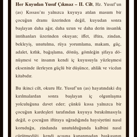
Her Kuyudan Yusuf Çıkmaz – II. Cilt
, Hz. Yusuf’un
(as) Kıssası’nı yalnızca kuyuya atılan masum bir
çocuğun dramı üzerinden değil, kuyudan sonra
başlayan daha ağır, daha uzun ve daha derin insanlık
imtihanları üzerinden okuyan; iffet, iftira, zindan,
bekleyiş, unutulma, rüya yorumlama, makam, güç,
adalet, kıtlık, bağışlama, dönüş, gömleğin şifaya dö­
nüş­me­si ve insanın kendi iç kuyusuyla yüz­leş­me­si
ekseninde ilerleyen güçlü bir düşünce, ahlâk ve vicdan
kitabıdır.
Bu ikinci cilt, okuru Hz. Yusuf’un (as) hayatındaki dış
kırılmalardan sonra başlayan iç olgunlaşma
yolculuğuna davet eder; çünkü kıssa yalnızca bir
çocuğun kardeşleri tarafından kuyuya bırakılmasıyla
değil, o çocuğun iftiraya uğradığında haysiyetini nasıl
koruduğu, zindanda unutulduğunda kalbini nasıl
çürütmediği, kendi acısına kapanmadan başkasının