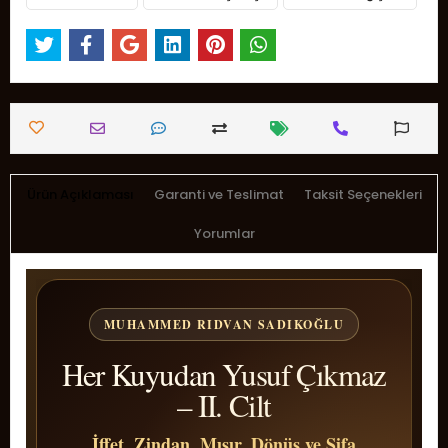
Ürün Açıklaması
Garanti ve Teslimat
Taksit Seçenekleri
Yorumlar
MUHAMMED RIDVAN SADIKOĞLU
Her Kuyudan Yusuf Çıkmaz
– II. Cilt
İffet, Zindan, Mısır, Dönüş ve Şifa