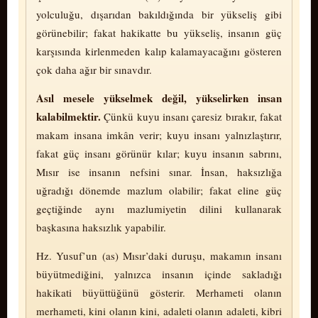
yolculuğu, dışarıdan bakıldığında bir yükseliş gibi
görünebilir; fakat hakikatte bu yükseliş, insanın güç
karşısında kirlenmeden kalıp kalamayacağını gösteren
çok daha ağır bir sınavdır.
Asıl mesele yükselmek değil, yükselirken insan
kalabilmektir.
Çünkü kuyu insanı çaresiz bırakır, fakat
makam insana imkân verir; kuyu insanı yalnızlaştırır,
fakat güç insanı gö­rü­nür kılar; kuyu insanın sabrını,
Mısır ise insanın nefsini sınar. İnsan, haksızlığa
uğradığı dönemde mazlum olabilir; fakat eline güç
geçtiğinde aynı mazlumiyetin dilini kullanarak
başkasına haksızlık yapabilir.
Hz. Yusuf’un (as) Mısır’daki duruşu, makamın insanı
büyütmediğini, yalnızca insanın içinde sakladığı
hakikati büyüttüğünü gösterir. Merhameti olanın
merhameti, kini olanın kini, adaleti olanın adaleti, kibri