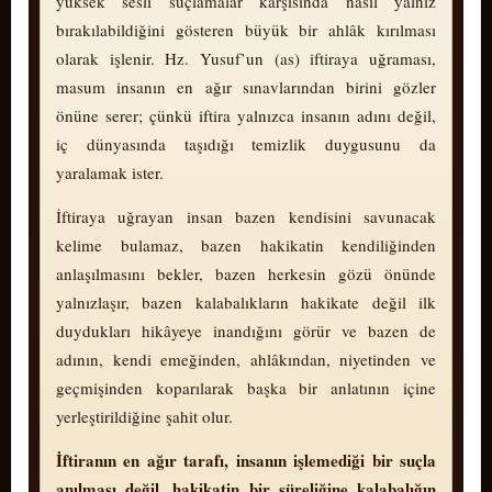
yüksek sesli suçlamalar karşısında nasıl yalnız
bırakılabildiğini gösteren büyük bir ahlâk kırılması
olarak işlenir. Hz. Yusuf’un (as) iftiraya uğraması,
masum insanın en ağır sınavlarından birini gözler
önüne serer; çünkü iftira yalnızca insanın adını değil,
iç dünyasında taşıdığı temizlik duygusunu da
yaralamak ister.
İftiraya uğrayan insan bazen kendisini savunacak
kelime bulamaz, bazen hakikatin kendiliğinden
anlaşılmasını bekler, bazen herkesin gözü önünde
yalnızlaşır, bazen kalabalıkların hakikate değil ilk
duydukları hikâyeye inandığını görür ve bazen de
adının, kendi emeğinden, ahlâkından, niyetinden ve
geçmişinden koparılarak başka bir anlatının içine
yerleştirildiğine şahit olur.
İftiranın en ağır tarafı, insanın işlemediği bir suçla
anılması değil, hakikatin bir süreliğine kalabalığın