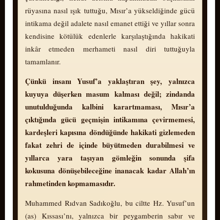
rüyasına nasıl ışık tuttuğu, Mısır’a yükseldiğinde gücü
intikama değil adalete nasıl emanet ettiği ve yıllar sonra
kendisine kötülük edenlerle karşılaştığında hakikati
inkâr etmeden merhameti nasıl diri tuttuğuyla
tamamlanır.
Çünkü insanı Yusuf’a yaklaştıran şey, yalnızca
kuyuya düşerken masum kalması değil; zindanda
unutulduğunda kalbini karartmaması, Mısır’a
çıktığında gücü geçmişin intikamına çevirmemesi,
kardeşleri kapısına döndüğünde hakikati gizlemeden
fakat zehri de içinde büyütmeden durabilmesi ve
yıllarca yara taşıyan gömleğin sonunda şifa
kokusuna dö­nü­şe­bi­le­ce­ğine inanacak kadar Allah’ın
rahmetinden kopmamasıdır.
Muhammed Rıdvan Sadıkoğlu, bu ciltte Hz. Yusuf’un
(as) Kıssası’nı, yalnızca bir peygamberin sabır ve