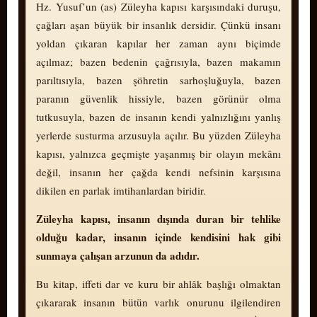
Hz. Yusuf’un (as) Züleyha kapısı karşısındaki duruşu,
çağları aşan büyük bir insanlık dersidir. Çünkü insanı
yoldan çıkaran kapılar her zaman aynı biçimde
açılmaz; bazen bedenin çağrısıyla, bazen makamın
parıltısıyla, bazen şöhretin sarhoşluğuyla, bazen
paranın güvenlik hissiyle, bazen gö­rü­nür olma
tutkusuyla, bazen de insanın kendi yalnızlığını yanlış
yerlerde susturma arzusuyla açılır. Bu yüzden Züleyha
kapısı, yalnızca geçmişte yaşanmış bir olayın mekânı
değil, insanın her çağda kendi nefsinin karşısına
dikilen en parlak imtihanlardan biridir.
Züleyha kapısı, insanın dışında duran bir tehlike
olduğu kadar, insanın içinde kendisini hak gibi
sunmaya çalışan arzunun da adıdır.
Bu kitap, iffeti dar ve kuru bir ahlâk başlığı olmaktan
çıkararak insanın bütün varlık onurunu ilgilendiren