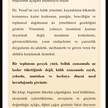
başkasının açlığına alışmasıyla başlar.
Hz. Yusuf’un (as) kıtlık yönetimi, kaynakların hikmetle
korunması kadar korkunun, paniğin, bencilliğin ve
toplumsal dağılmanın da yönetilmesi gerektiğini
gösterir. Yönetmek, yalnızca insanların karnını
doyurmak değil; insanların korkularını,
güvensizliklerini, yarın endişelerini ve çaresizlik
duygularını da adaletle, merhametle ve güven veren bir
ahlâkla karşılamak demektir.
Bir toplumun gerçek yüzü, bolluk zamanında ne
kadar tükettiğinde değil, kıtlık zamanında zayıfı,
yoksulu, unutulanı ve korkuya düşeni nasıl
koruduğunda gö­rü­nür.
Bu kitap, bugünün tü­ke­tim çılgınlığına, israf kültürüne,
ekonomik eşitsizliklerine, savaşların ve göçlerin
doğurduğu açlığa, dijital çağın gö­rü­nür fakat duyarsız