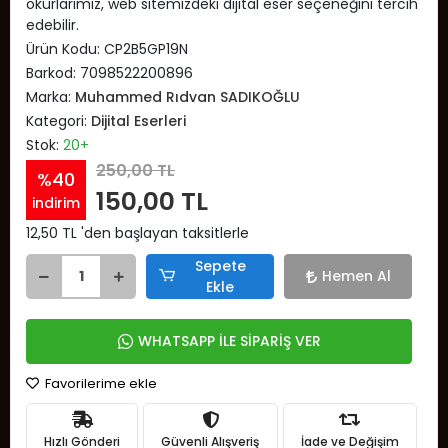
okurlarımız, web sitemizdeki dijital eser seçeneğini tercih
edebilir.
Ürün Kodu:
CP2B5GP19N
Barkod:
7098522200896
Marka:
Muhammed Rıdvan SADIKOĞLU
Kategori:
Dijital Eserleri
Stok:
20+
250,00 TL
%40
150,00 TL
indirim
12,50 TL 'den başlayan taksitlerle
Sepete
Hemen Al
Ekle
WHATSAPP İLE SİPARİŞ VER
Favorilerime ekle
Hızlı Gönderi
Güvenli Alışveriş
İade ve Değişim