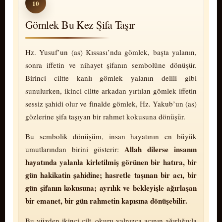
10
Gömlek Bu Kez Şifa Taşır
Hz. Yusuf’un (as) Kıssası’nda gömlek, başta yalanın,
sonra iffetin ve nihayet şifanın sembolüne dönüşür.
Birinci ciltte kanlı gömlek yalanın delili gibi
sunulurken, ikinci ciltte arkadan yırtılan gömlek iffetin
sessiz şahidi olur ve finalde gömlek, Hz. Yakub’un (as)
gözlerine şifa taşıyan bir rahmet kokusuna dönüşür.
Bu sembolik dönüşüm, insan hayatının en büyük
Allah dilerse insanın
umutlarından birini gösterir:
hayatında yalanla kirletilmiş görünen bir hatıra, bir
gün hakikatin şahidine; hasretle taşınan bir acı, bir
gün şifanın kokusuna; ayrılık ve bekleyişle ağırlaşan
bir emanet, bir gün rahmetin kapısına dönüşebilir.
Bu yüzden ikinci cilt, okuru yalnızca acının ağırlığıyla