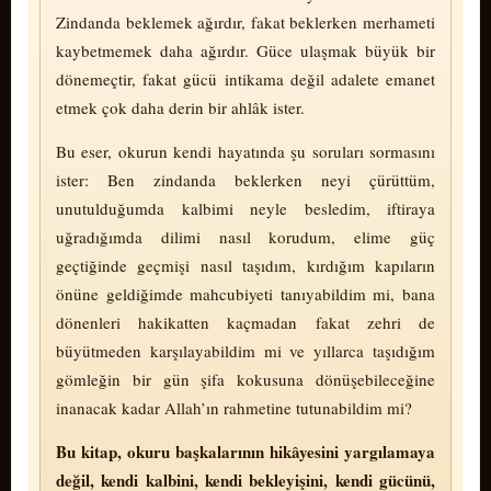
Zindanda beklemek ağırdır, fakat beklerken merhameti
kaybetmemek daha ağırdır. Güce ulaşmak büyük bir
dönemeçtir, fakat gücü intikama değil adalete emanet
etmek çok daha derin bir ahlâk ister.
Bu eser, okurun kendi hayatında şu soruları sormasını
ister: Ben zindanda beklerken neyi çürüttüm,
unutulduğumda kalbimi neyle besledim, iftiraya
uğradığımda dilimi nasıl korudum, elime güç
geçtiğinde geçmişi nasıl taşıdım, kırdığım kapıların
önüne geldiğimde mahcubiyeti tanıyabildim mi, bana
dönenleri hakikatten kaçmadan fakat zehri de
büyütmeden karşılayabildim mi ve yıllarca taşıdığım
gömleğin bir gün şifa kokusuna dö­nü­şe­bi­le­ce­ğine
inanacak kadar Allah’ın rahmetine tutunabildim mi?
Bu kitap, okuru başkalarının hikâyesini yargılamaya
değil, kendi kalbini, kendi bekleyişini, kendi gücünü,