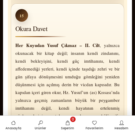
15
Okura Davet
Her Kuyudan Yusuf Çıkmaz – II. Cilt
, yalnızca
okunacak bir kitap değil; insanın kendi zindanını,
kendi bekleyişini, kendi güç imtihanını, kendi
affedemediği yerleri, kendi içinde taşıdığı zehri ve bir
gün şifaya dö­nüş­me­sini umduğu gömleğini yeniden
düşünmesi için açılmış derin bir vicdan kapısıdır. Bu
kapıdan içeri giren okur, Hz. Yusuf’un (as) Kıssası’nda
yalnızca geçmiş zamanların büyük bir peygamber
imtihanını değil, kendi hayatının ertelenmiş
yüzleşmelerini, unutulmuş yaralarını ve hâlâ şifa
0
bekleyen mahrem alanlarını bulacaktır.
Anasayfa
Ürünler
Sepetim
Favorilerim
Hesabım