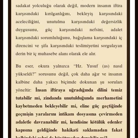
sadakat yolculuğu olarak değil, modern insanın iftira
karşısındaki kı­rıl­gan­lı­ğı­nı, bekleyiş karşısındaki
aceleciliğini, unutulma karşısındaki değersizlik
duygusunu, güç karşısındaki nefsini, adalet
karşısındaki so­rum­lu­lu­ğu­nu, bağışlama karşısındaki iç
direncini ve şifa karşısındaki teslimiyetini sor­gu­la­yan
derin bir iç mu­ha­se­be alanı olarak ele alır.
Bu eser, okura yalnızca “Hz. Yusuf (as) nasıl
yükseldi?” sorusunu değil, çok daha ağır ve insanın
kalbine daha yakıcı biçimde dokunan şu soruları
İnsan iftiraya uğradığında dilini temiz
yöneltir:
tutabilir mi, zindanda unutulduğunda merhametini
kaybetmeden bekleyebilir mi, eline güç geçtiğinde
geçmişin yaralarını intikam dosyasına çevirmeden
adaletle davranabilir mi, kendisine kötülük edenler
kapısına geldiğinde hakikati saklamadan fakat
kalbindeki zehri de büyütmeden durabilir mi?