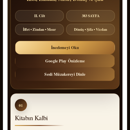
II. Cilt
383 SAYFA
İffet • Zindan • Mısır
Dönüş • Şifa • Vicdan
İncelemeyi Oku
Google Play Önizleme
Sesli Müzakereyi Dinle
01
Kitabın Kalbi