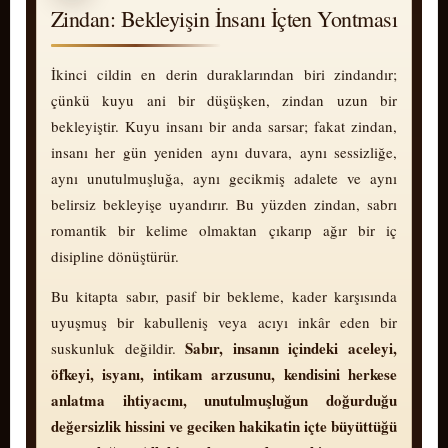
Zindan: Bekleyişin İnsanı İçten Yontması
İkinci cildin en derin duraklarından biri zindandır;
çünkü kuyu ani bir düşüşken, zindan uzun bir
bekleyiştir. Kuyu insanı bir anda sarsar; fakat zindan,
insanı her gün yeniden aynı duvara, aynı sessizliğe,
aynı u­nu­tul­muş­lu­ğa, aynı gecikmiş adalete ve aynı
belirsiz bekleyişe uyandırır. Bu yüzden zindan, sabrı
romantik bir kelime olmaktan çıkarıp ağır bir iç
disipline dönüştürür.
Bu kitapta sabır, pasif bir bekleme, kader karşısında
uyuşmuş bir kabulleniş veya acıyı inkâr eden bir
Sabır, insanın içindeki aceleyi,
suskunluk değildir.
öfkeyi, isyanı, intikam arzusunu, kendisini herkese
anlatma ihtiyacını, u­nu­tul­muş­lu­ğun doğurduğu
değersizlik hissini ve geciken hakikatin içte büyüttüğü