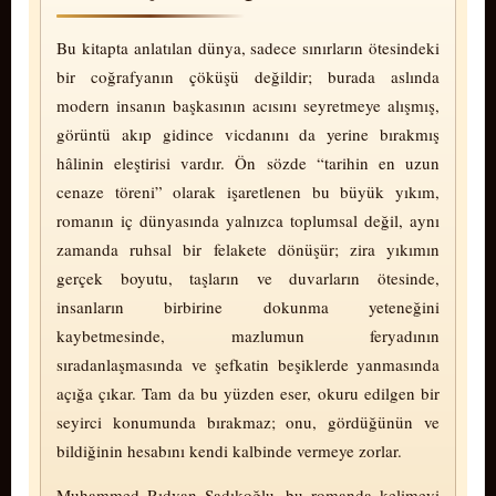
Bu kitapta anlatılan dünya, sadece sınırların ötesindeki
bir coğrafyanın çöküşü değildir; burada aslında
modern insanın başkasının acısını seyretmeye alışmış,
görüntü akıp gidince vic­danını da yerine bırakmış
hâlinin eleştirisi vardır. Ön sözde “tarihin en uzun
cenaze töreni” olarak işaretlenen bu büyük yıkım,
romanın iç dünyasında yalnızca toplumsal değil, aynı
zamanda ruhsal bir felakete dönüşür; zira yıkımın
gerçek boyutu, taşların ve duvarların ötesinde,
insanların birbirine dokunma yeteneğini
kaybetmesinde, mazlumun feryadının
sıradanlaşmasında ve şefkatin beşiklerde yanmasında
açığa çıkar. Tam da bu yüzden eser, okuru edilgen bir
seyirci konumunda bırakmaz; onu, gördüğünün ve
bildiğinin hesabını kendi kalbinde vermeye zorlar.
Mu­ham­med Rıdvan Sadıkoğlu, bu romanda kelimeyi