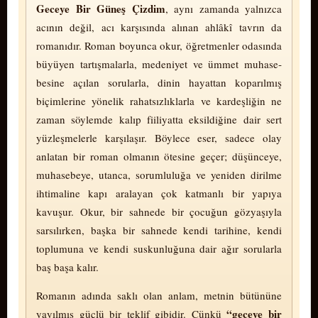
Ge­ce­ye Bir Güneş Çizdim
, aynı zamanda yalnızca
acının değil, acı karşısında alınan ahlâkî tavrın da
romanıdır. Roman boyunca okur, öğretmenler odasında
büyüyen tartışmalarla, medeniyet ve ümmet mu­ha­se­
besine açılan sorularla, dinin hayattan koparılmış
biçimlerine yönelik rahatsızlıklarla ve kardeşliğin ne
zaman söylemde kalıp fiiliyatta eksildiğine dair sert
yüzleşmelerle karşılaşır. Böylece eser, sadece olay
anlatan bir roman olmanın ötesine geçer; düşünceye,
mu­ha­se­be­ye, utanca, sorumluluğa ve yeniden dirilme
ihtimaline kapı aralayan çok katmanlı bir yapıya
kavuşur. Okur, bir sahnede bir çocuğun gözyaşıyla
sarsılırken, başka bir sahnede kendi tarihine, kendi
toplumuna ve kendi suskunluğuna dair ağır sorularla
baş başa kalır.
Romanın adında saklı olan anlam, metnin bütününe
“geceye bir
yayılmış güçlü bir teklif gibidir. Çünkü