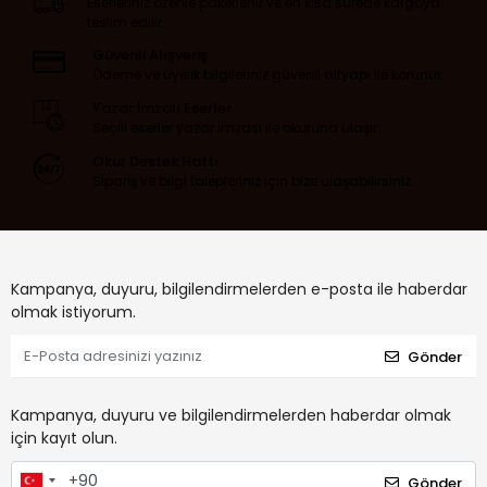
Eserleriniz özenle paketlenir ve en kısa sürede kargoya
teslim edilir.
Güvenli Alışveriş
Ödeme ve üyelik bilgileriniz güvenli altyapı ile korunur.
Yazar İmzalı Eserler
Seçili eserler yazar imzası ile okuruna ulaşır.
Okur Destek Hattı
Sipariş ve bilgi talepleriniz için bize ulaşabilirsiniz.
Kampanya, duyuru, bilgilendirmelerden e-posta ile haberdar
olmak istiyorum.
Gönder
Kampanya, duyuru ve bilgilendirmelerden haberdar olmak
için kayıt olun.
Gönder