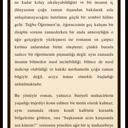
ne kadar kolay ıskalayabildiğini ve bir insanın iç
dünyasının çoğu zaman dışarıdan bakılarak asla
anlaşılamayacağını hatırlatan güçlü bir sembol hâline
gelir. Tuğba Öğretmen’in, öğrencisinin geç kalışını bir
disiplin sorunu zannederken bir anda annesizliğin o
ağır gerçeğiyle yüzleşmesi ise romanın en çarpıcı
kırılma anlarından birini oluşturur; çünkü burada
sadece bir öğretmenin pişmanlığı değil, aynı zamanda
insanın bilmeden nasıl incitebildiği, bilince de nasıl
mahcup olabildiği ve hakiki mer­ha­me­tin çoğu zaman
bilgiyle değil, acıya temas etmekle başladığı
anlatılmaktadır.
Bu yönüyle roman, yalnızca Suriyeli muhacirlerin
yaşadığı trajediyi konu edinen bir metin olarak kalmaz;
aynı zamanda okuru kendi kalbinin karanlık
bölgelerine götüren, ona “başkasının acısı karşısında
sen kimsin?” sorusunu yönelten ağır bir iç mu­ha­se­be­ye