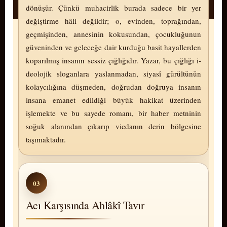
dönüşür. Çünkü mu­ha­cir­lik burada sadece bir yer
değiştirme hâli değildir; o, evinden, toprağından,
geçmişinden, annesinin kokusundan, çocukluğunun
güveninden ve geleceğe dair kurduğu basit hayallerden
koparılmış insanın sessiz çığlığıdır. Yazar, bu çığlığı i­
de­o­lo­jik sloganlara yaslanmadan, siyasî gürültünün
kolaycılığına düşmeden, doğrudan doğruya insanın
insana emanet edildiği büyük ha­ki­kat üzerinden
işlemekte ve bu sayede romanı, bir haber metninin
soğuk alanından çıkarıp vic­danın derin bölgesine
taşımaktadır.
03
Acı Karşısında Ahlâkî Tavır