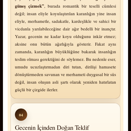
güneş çizmek”
, burada romantik bir teselli cümlesi
değil; insan eliyle koyulaştırılan karanlığın yine insan
eliyle, mer­ha­met­le, sadakatle, kardeşlikle ve sahici bir
vic­dan­la yarılabileceğine dair ağır bedelli bir inançtır.
Yazar, gecenin ne kadar koyu olduğunu inkâr etmez;
aksine onu bütün ağırlığıyla gösterir. Fakat aynı
zamanda, karanlığın büyüklüğüne bakarak insanlığın
teslim olması gerektiğini de söylemez. Bu nedenle eser,
umudu ucuzlaştırmadan diri tutan, dirilişi hamasete
dönüştürmeden savunan ve mer­ha­me­ti duygusal bir süs
değil, insan oluşun asli şartı olarak yeniden hatırlatan
güçlü bir çizgide ilerler.
04
Gecenin İçinden Doğan Teklif