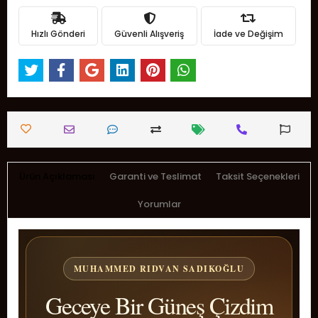
Hızlı Gönderi
Güvenli Alışveriş
İade ve Değişim
Ürün Açıklaması
Garanti ve Teslimat
Taksit Seçenekleri
Yorumlar
MUHAMMED RIDVAN SADIKOĞLU
Geceye Bir Güneş Çizdim