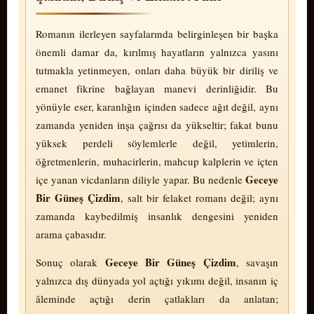
Romanın ilerleyen sayfalarında belirginleşen bir başka
önemli damar da, kırılmış hayatların yalnızca yasını
tutmakla yetinmeyen, onları daha büyük bir diriliş ve
emanet fikrine bağlayan manevi derinliğidir. Bu
yönüyle eser, karanlığın içinden sadece ağıt değil, aynı
zamanda yeniden inşa çağrısı da yükseltir; fakat bunu
yüksek perdeli söylemlerle değil, yetimlerin,
öğretmenlerin, muhacirlerin, mahcup kalplerin ve içten
Ge­ce­ye
içe yanan vic­dan­ların diliyle yapar. Bu nedenle
Bir Güneş Çizdim
, salt bir felaket romanı değil; aynı
zamanda kaybedilmiş insanlık dengesini yeniden
arama çabasıdır.
Ge­ce­ye Bir Güneş Çizdim
Sonuç olarak
, savaşın
yalnızca dış dünyada yol açtığı yıkımı değil, insanın iç
âleminde açtığı derin çatlakları da anlatan;