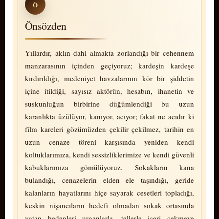
Ö
Önsözden
Yıllardır, aklın dahi almakta zorlandığı bir cehennem
manzarasının içinden geçiyoruz; kardeşin kardeşe
kırdırıldığı, medeniyet havzalarının kör bir şiddetin
içine itildiği, sayısız aktörün, hesabın, ihanetin ve
suskunluğun birbirine düğümlendiği bu uzun
karanlıkta üzülüyor, kanıyor, acıyor; fakat ne acıdır ki
film kareleri gözümüzden çekilir çekilmez, tarihin en
uzun cenaze töreni karşısında yeniden kendi
koltuklarımıza, kendi sessizliklerimize ve kendi güvenli
kabuklarımıza gömülüyoruz. Sokakların kana
bulandığı, cenazelerin elden ele taşındığı, geride
kalanların hayatlarını hiçe sayarak cesetleri topladığı,
keskin nişancıların hedefi olmadan sokak ortasında
yatan bedenleri urganlarla, tellerle içeri çekmeye