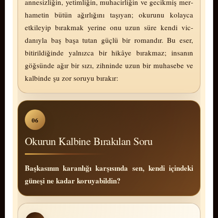
annesizliğin, yetimliğin, muhacirliğin ve gecikmiş mer­
ha­me­tin bütün ağırlığını taşıyan; okurunu kolayca
etkileyip bırakmak yerine onu uzun süre kendi vic­
danıyla baş başa tutan güçlü bir romandır. Bu eser,
bitirildiğinde yalnızca bir hikâye bırakmaz; insanın
göğsünde ağır bir sızı, zihninde uzun bir mu­ha­se­be ve
kalbinde şu zor soruyu bırakır:
06
Okurun Kalbine Bırakılan Soru
Başkasının karanlığı karşısında sen, kendi içindeki
güneşi ne kadar koruyabildin?