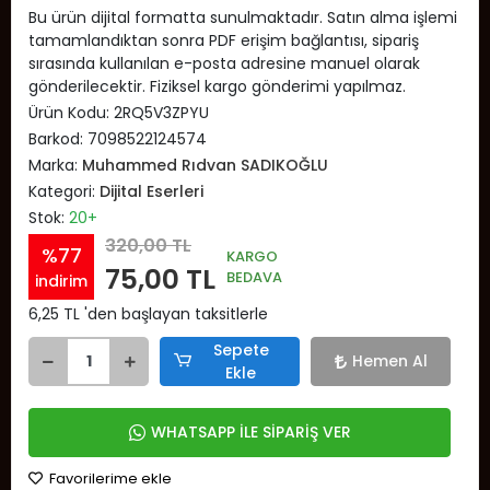
Bu ürün dijital formatta sunulmaktadır. Satın alma işlemi
tamamlandıktan sonra PDF erişim bağlantısı, sipariş
sırasında kullanılan e-posta adresine manuel olarak
gönderilecektir. Fiziksel kargo gönderimi yapılmaz.
Ürün Kodu:
2RQ5V3ZPYU
Barkod:
7098522124574
Marka:
Muhammed Rıdvan SADIKOĞLU
Kategori:
Dijital Eserleri
Stok:
20+
320,00 TL
%77
KARGO
75,00 TL
BEDAVA
indirim
6,25 TL 'den başlayan taksitlerle
Sepete
Hemen Al
Ekle
WHATSAPP İLE SİPARİŞ VER
Favorilerime ekle