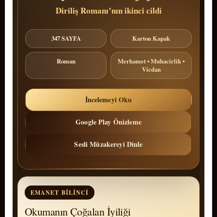
Diriliş Romanı’nın ikinci cildi
347 SAYFA
Karton Kapak
Roman
Merhamet • Muhacirlik •
Vicdan
İncelemeyi Oku
Google Play Önizleme
Sesli Müzakereyi Dinle
EMANET BILINCI
Okumanın Çoğalan İyiliği