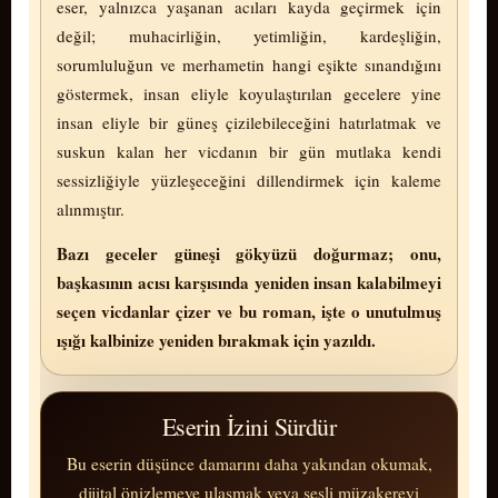
eser, yalnızca yaşanan acıları kayda geçirmek için
değil; muhacirliğin, yetimliğin, kardeşliğin,
sorumluluğun ve mer­ha­me­tin hangi eşikte sınandığını
göstermek, insan eliyle koyulaştırılan gecelere yine
insan eliyle bir güneş çizilebileceğini hatırlatmak ve
suskun kalan her vic­danın bir gün mutlaka kendi
sessizliğiyle yüzleşeceğini dillendirmek için kaleme
alınmıştır.
Bazı geceler güneşi gökyüzü doğurmaz; onu,
başkasının acısı karşısında yeniden insan kalabilmeyi
seçen vic­dan­lar çizer ve bu roman, işte o unutulmuş
ışığı kalbinize yeniden bırakmak için yazıldı.
Eserin İzini Sürdür
Bu eserin düşünce damarını daha yakından okumak,
dijital önizlemeye ulaşmak veya sesli müzakereyi