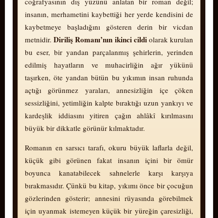
coğrafyasının dış yüzünü anlatan bir roman değil;
insanın, mer­ha­me­ti­ni kaybettiği her yerde kendisini de
kaybetmeye başladığını gösteren derin bir vic­dan
Diriliş Romanı’nın ikinci cildi
metnidir.
olarak kurulan
bu eser, bir yandan parçalanmış şehirlerin, yerinden
edilmiş hayatların ve muhacirliğin ağır yükünü
taşırken, öte yandan bütün bu yıkımın insan ruhunda
açtığı görünmez yaraları, annesizliğin içe çöken
sessizliğini, yetimliğin kalpte bıraktığı uzun yankıyı ve
kardeşlik iddiasını yitiren çağın ahlâkî kırılmasını
büyük bir dikkatle görünür kılmaktadır.
Romanın en sarsıcı tarafı, okuru büyük laflarla değil,
küçük gibi görünen fakat insanın içini bir ömür
boyunca kanatabilecek sahnelerle karşı karşıya
bırakmasıdır. Çünkü bu kitap, yıkımı önce bir çocuğun
gözlerinden gösterir; annesini rüyasında görebilmek
için uyanmak istemeyen küçük bir yüreğin çaresizliği,