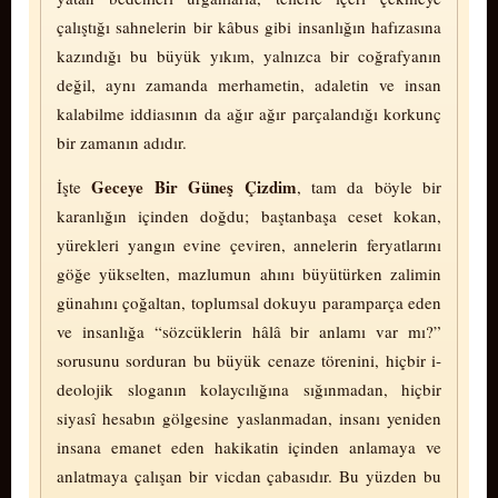
çalıştığı sahnelerin bir kâbus gibi insanlığın hafızasına
kazındığı bu büyük yıkım, yalnızca bir coğrafyanın
değil, aynı zamanda mer­ha­me­tin, adaletin ve insan
kalabilme iddiasının da ağır ağır parçalandığı korkunç
bir zamanın adıdır.
Ge­ce­ye Bir Güneş Çizdim
İşte
, tam da böyle bir
karanlığın içinden doğdu; baştanbaşa ceset kokan,
yürekleri yangın evine çeviren, annelerin feryatlarını
göğe yükselten, mazlumun ahını büyütürken zalimin
günahını çoğaltan, toplumsal dokuyu paramparça eden
ve insanlığa “sözcüklerin hâlâ bir anlamı var mı?”
sorusunu sorduran bu büyük cenaze törenini, hiçbir i­
de­o­lo­jik sloganın kolaycılığına sığınmadan, hiçbir
siyasî hesabın gölgesine yaslanmadan, insanı yeniden
insana emanet eden ha­ki­ka­tin içinden anlamaya ve
anlatmaya çalışan bir vic­dan çabasıdır. Bu yüzden bu