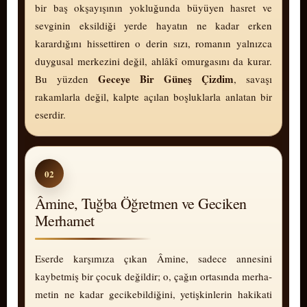
bir baş okşayışının yokluğunda büyüyen hasret ve
sevginin eksildiği yerde hayatın ne kadar erken
karardığını hissettiren o derin sızı, romanın yalnızca
duygusal merkezini değil, ahlâkî omurgasını da kurar.
Ge­ce­ye Bir Güneş Çizdim
Bu yüzden
, savaşı
rakamlarla değil, kalpte açılan boşluklarla anlatan bir
eserdir.
02
Âmine, Tuğba Öğretmen ve Geciken
Merhamet
Eserde karşımıza çıkan Âmine, sadece annesini
kaybetmiş bir çocuk değildir; o, çağın ortasında mer­ha­
me­tin ne kadar gecikebildiğini, yetişkinlerin ha­ki­kati