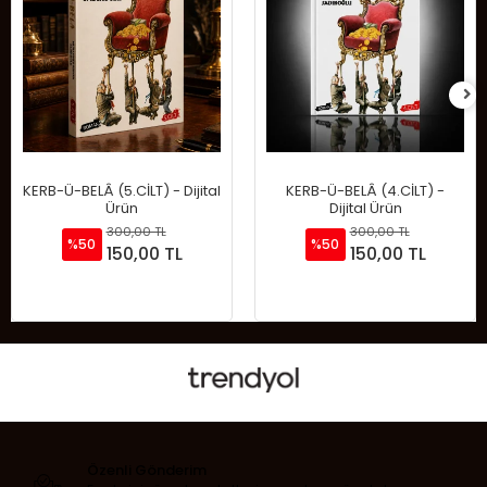
KERB-Ü-BELÂ (5.CİLT) - Dijital
KERB-Ü-BELÂ (4.CİLT) -
Ürün
Dijital Ürün
300,00 TL
300,00 TL
%50
%50
150,00 TL
150,00 TL
Sepete Ekle
Sepete Ekle
Özenli Gönderim