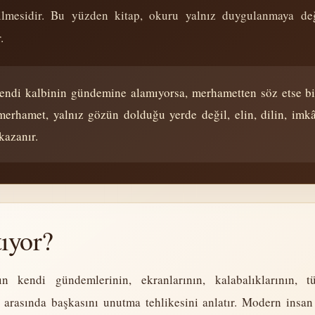
ilmesidir. Bu yüzden kitap, okuru yalnız duygulanmaya de
.
 kendi kalbinin gündemine alamıyorsa, merhametten söz etse b
erhamet, yalnız gözün dolduğu yerde değil, elin, dilin, im
kazanır.
ıyor?
ın kendi gündemlerinin, ekranlarının, kalabalıklarının, tü
nin arasında başkasını unutma tehlikesini anlatır. Modern in