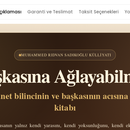
çıklaması
Garanti ve Teslimat
Taksit Seçenekleri
Yo
MUHAMMED RIDVAN SADIKOĞLU KÜLLIYATI
kasına Ağlayabi
t bilincinin ve başkasının acısına
kitabı
nsanın yalnız kendi yarasını, kendi yoksunluğunu, kendi ek