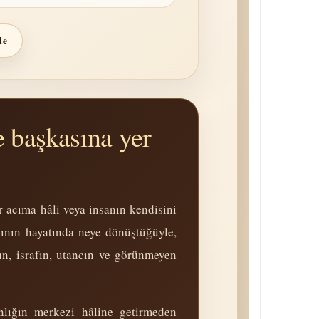
le
e başkasına yer
r acıma hâli veya insanın kendisini
sının hayatında neye dönüştüğüyle,
nın, israfın, utancın ve görünmeyen
anlığın merkezi hâline getirmeden