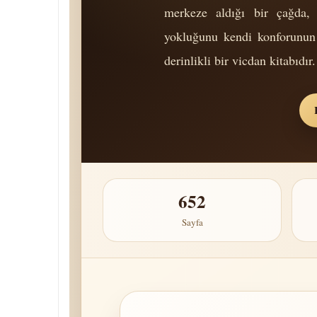
merkeze aldığı bir çağda, b
yokluğunu kendi konforunun 
derinlikli bir vicdan kitabıdır.
652
Sayfa