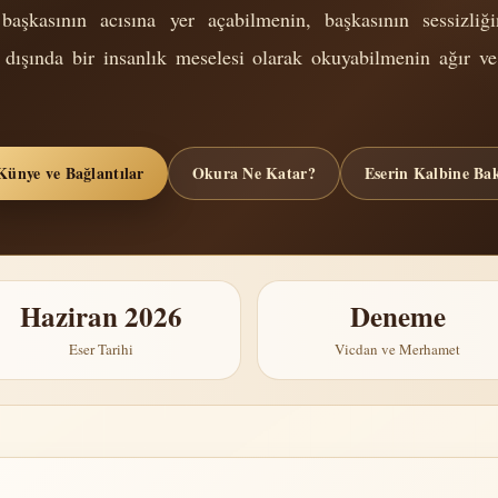
aşkasının acısına yer açabilmenin, başkasının sessizliği
dışında bir insanlık meselesi olarak okuyabilmenin ağır ve
Künye ve Bağlantılar
Okura Ne Katar?
Eserin Kalbine Ba
Haziran 2026
Deneme
Eser Tarihi
Vicdan ve Merhamet