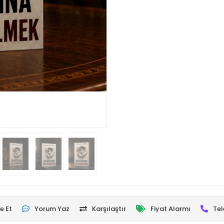
e Et
Yorum Yaz
Karşılaştır
Fiyat Alarmı
Tel