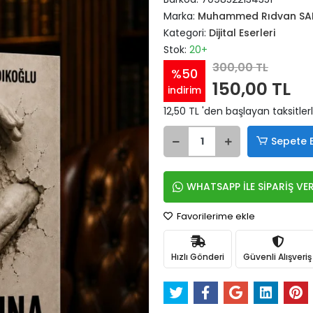
Marka:
Muhammed Rıdvan SA
Kategori:
Dijital Eserleri
Stok:
20+
300,00 TL
%50
150,00 TL
indirim
12,50 TL 'den başlayan taksitler
Sepete 
WHATSAPP İLE SİPARİŞ VE
Favorilerime ekle
Hızlı Gönderi
Güvenli Alışveriş