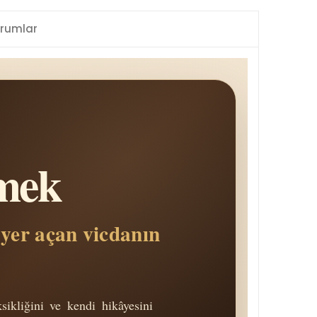
rumlar
lmek
 yer açan vicdanın
sikliğini ve kendi hikâyesini