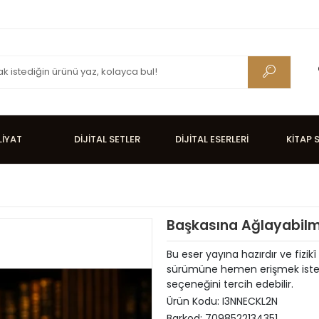
LİYAT
DİJİTAL SETLER
DİJİTAL ESERLERİ
KİTAP 
Başkasına Ağlayabilme
Bu eser yayına hazırdır ve fizikî 
sürümüne hemen erişmek isteyen
seçeneğini tercih edebilir.
Ürün Kodu:
I3NNECKL2N
Barkod:
7098522134351