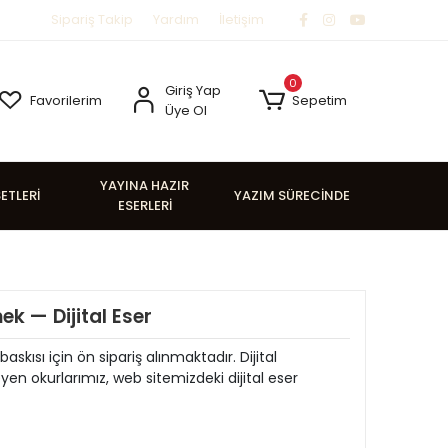
Sipariş Takip
Yardım
İletişim
0
Giriş Yap
Favorilerim
Sepetim
Üye Ol
YAYINA HAZIR
SETLERİ
YAZIM SÜRECİNDE
ESERLERİ
k — Dijital Eser
baskısı için ön sipariş alınmaktadır. Dijital
 okurlarımız, web sitemizdeki dijital eser