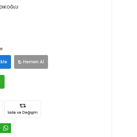
DIKOĞLU
le
Ekle
Hemen Al
R
İade ve Değişim