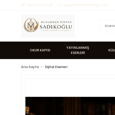
(850) 532 43 29
bilgi@ridvansadikoglu.com
YAYINLANMIŞ
OKUR KAPISI
KÜL
ESERLERİ
Ana Sayfa
Dijital Eserleri