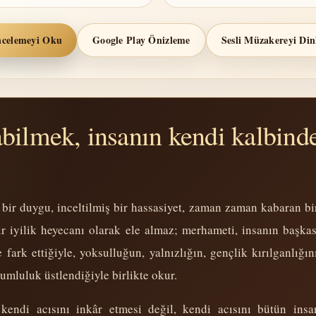
ncelemeyi Oku
Google Play Önizleme
Sesli Müzakereyi Din
bilmek, insanın kendi kalbind
bir duygu, inceltilmiş bir hassasiyet, zaman zaman kabaran bi
bir iyilik heyecanı olarak ele almaz; merhameti, insanın başka
fark ettiğiyle, yoksulluğun, yalnızlığın, gençlik kırılganlığı
rumluluk üstlendiğiyle birlikte okur.
kendi acısını inkâr etmesi değil, kendi acısını bütün ins