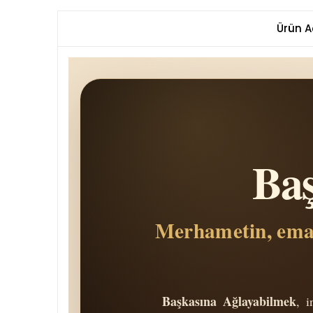
Ürün A
Baş
Merhametin, emane
Başkasına Ağlayabilmek
, i