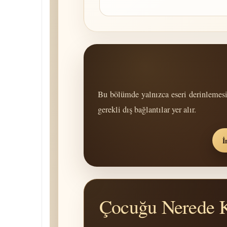
Bu bölümde yalnızca eseri derinlemes
gerekli dış bağlantılar yer alır.
İ
Çocuğu Nerede 