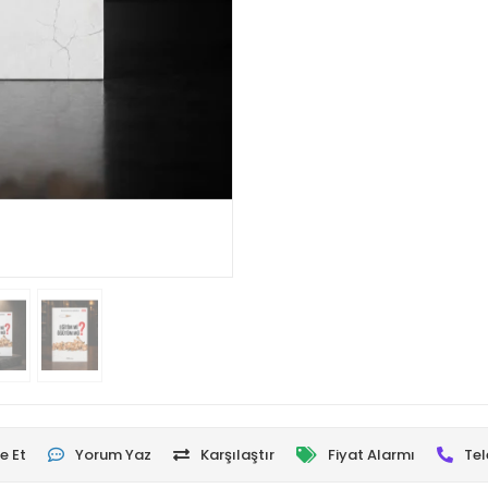
e Et
Yorum Yaz
Karşılaştır
Fiyat Alarmı
Tel