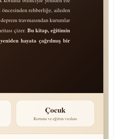
 koruma bilinciyle yeniden ele
l öncesinden rehberliğe, aileden
 ve deprem travmasından kurumlar
Bu kitap, eğitimin
itası çizer.
yeniden hayata çağrılmış bir
Çocuk
Koruma ve eğitim vicdanı