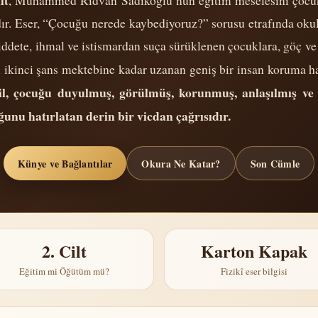
lt
, Muhammed Rıdvan Sadıkoğlu’nun eğitim meselesini çocuk
dır. Eser, “Çocuğu nerede kaybediyoruz?” sorusu etrafında oku
 şiddete, ihmal ve istismardan suça sürüklenen çocuklara, göç
 ikinci şans mektebine kadar uzanan geniş bir insan koruma har
il, çocuğu duyulmuş, görülmüş, korunmuş, anlaşılmış ve 
ğunu hatırlatan derin bir vicdan çağrısıdır.
Künye ve Bağlantılar
Okura Ne Katar?
Son Cümle
2. Cilt
Karton Kapak
Eğitim mi Öğütüm mü?
Fizikî eser bilgisi