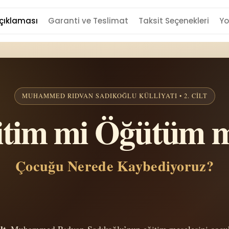
çıklaması
Garanti ve Teslimat
Taksit Seçenekleri
Yo
MUHAMMED RIDVAN SADIKOĞLU KÜLLIYATI • 2. CILT
itim mi Öğütüm 
Çocuğu Nerede Kaybediyoruz?