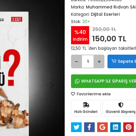
Marka:
Muhammed Rıdvan SA
Kategori:
Dijital Eserleri
Stok:
20+
250,00 TL
%40
150,00 TL
indirim
12,50 TL 'den başlayan taksitler
Sepete 
WHATSAPP İLE SİPARİŞ VE
Favorilerime ekle
Hızlı Gönderi
Güvenli Alışveriş