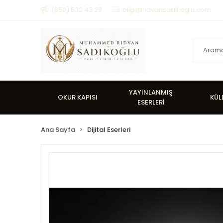
(850) 532 43 29
bilgi@ridvansadikoglu.com
YAYINLANMIŞ
OKUR KAPISI
KÜL
ESERLERİ
Ana Sayfa
Dijital Eserleri