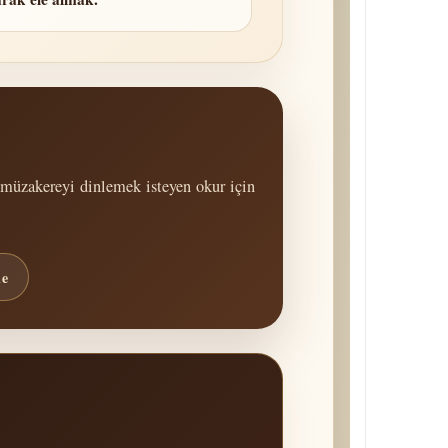
müzakereyi dinlemek isteyen okur için
le