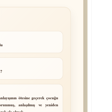
lu
z?
anlayışının ötesine geçerek çocuğu
runmuş, anlaşılmış ve yeniden
arak ele almak.