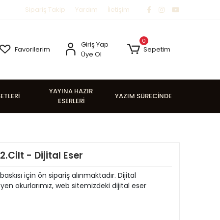
Sipariş Takip
Yardım
İletişim
0
Giriş Yap
Favorilerim
Sepetim
Üye Ol
YAYINA HAZIR
SETLERİ
YAZIM SÜRECİNDE
ESERLERİ
Cilt - Dijital Eser
baskısı için ön sipariş alınmaktadır. Dijital
 okurlarımız, web sitemizdeki dijital eser