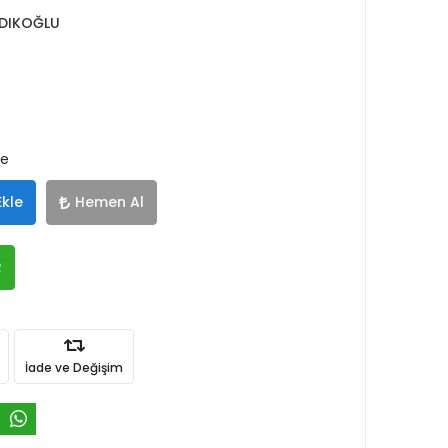
DIKOĞLU
le
Ekle
Hemen Al
R
İade ve Değişim