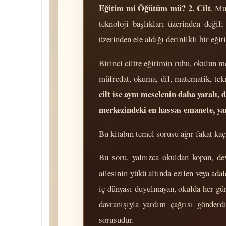
Eğitim mi Öğütüm mü? 2. Cilt
, Mu
teknoloji başlıkları üzerinden deği
üzerinden ele aldığı derinlikli bir eğ
Birinci ciltte eğitimin ruhu, okulun 
müfredat, okuma, dil, matematik, tekn
cilt ise aynı meselenin daha yaralı,
merkezindeki en hassas emanete, ya
Bu kitabın temel sorusu ağır fakat ka
Bu soru, yalnızca okuldan kopan, de
ailesinin yükü altında ezilen veya ada
iç dünyası duyulmayan, okulda her gü
davranışıyla yardım çağrısı gönderd
sorusudur.