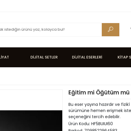
LİYAT
DİJİTAL SETLER
DİJİTAL ESERLERİ
KİTAP 
Eğitim mi Öğütüm mü 2.
Bu eser yayına hazırdır ve fizikî 
sürümüne hemen erişmek isteyen
seçeneğini tercih edebilir.
Ürün Kodu:
HF5BUIUI60
Barkod:
7098522964583