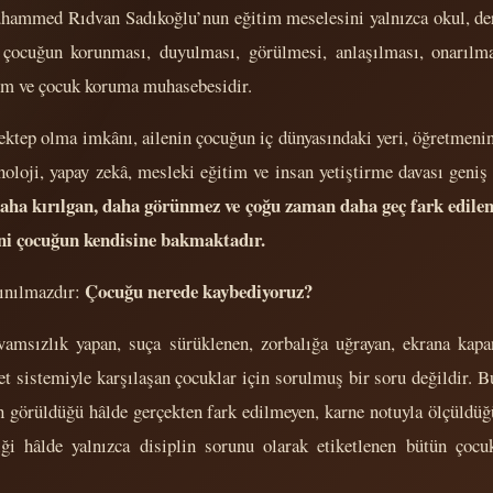
hammed Rıdvan Sadıkoğlu’nun eğitim meselesini yalnızca okul, ders
l; çocuğun korunması, duyulması, görülmesi, anlaşılması, onarıl
itim ve çocuk koruma muhasebesidir.
mektep olma imkânı, ailenin çocuğun iç dünyasındaki yeri, öğretmenin
oloji, yapay zekâ, mesleki eğitim ve insan yetiştirme davası geniş 
 daha kırılgan, daha görünmez ve çoğu zaman daha geç fark edilen
ni çocuğun kendisine bakmaktadır.
Çocuğu nerede kaybediyoruz?
çınılmazdır:
vamsızlık yapan, suça sürüklenen, zorbalığa uğrayan, ekrana kapa
let sistemiyle karşılaşan çocuklar için sorulmuş bir soru değildir. B
n görüldüğü hâlde gerçekten fark edilmeyen, karne notuyla ölçüldü
iği hâlde yalnızca disiplin sorunu olarak etiketlenen bütün çoc