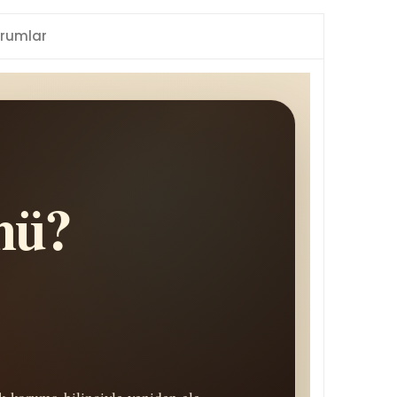
rumlar
mü?