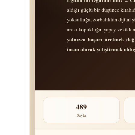
Eğitim mi Öğütüm mü? 2. Ci
aldığı güçlü bir düşünce kitabı
yoksulluğa, zorbalıktan dijital
arası kopukluğa, yapay zekâdan
yalnızca başarı üretmek değ
insan olarak yetiştirmek oldu
489
Sayfa