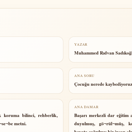
YAZAR
Muhammed Rıdvan Sadıkoğ
ANA SORU
Çocuğu nerede kaybediyoru
ANA DAMAR
 koruma bilinci, rehberlik,
Başarı merkezli dar eğitim 
a¬se¬be metni.
duyulmuş, gö¬rül¬müş, ko
hayata çağrılmış bir insan ol