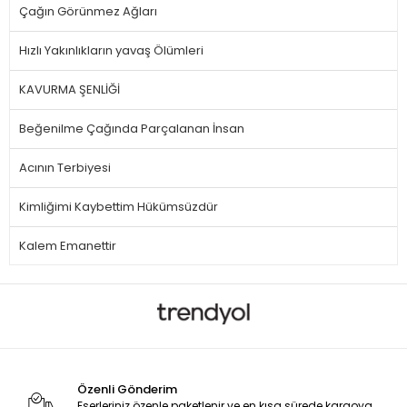
Çağın Görünmez Ağları
Hızlı Yakınlıkların yavaş Ölümleri
KAVURMA ŞENLİĞİ
Beğenilme Çağında Parçalanan İnsan
Acının Terbiyesi
Kimliğimi Kaybettim Hükümsüzdür
Kalem Emanettir
Özenli Gönderim
Eserleriniz özenle paketlenir ve en kısa sürede kargoya