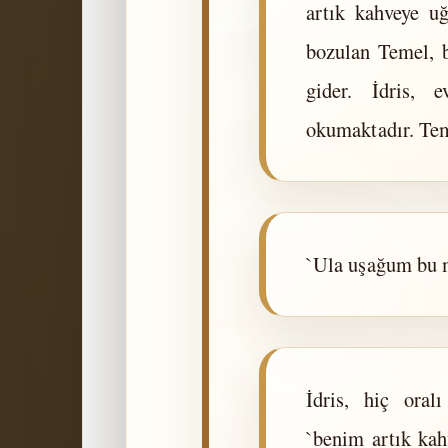
artık kahveye u
bozulan Temel, b
gider. İdris, e
okumaktadır. Tem
`Ula uşağum bu m
İdris, hiç ora
`benim artık ka