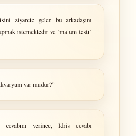
sini ziyarete gelen bu arkadaşını
apmak istemektedir ve ‘malum testi’
 akvaryum var mudur?”
” cevabını verince, İdris cevabı