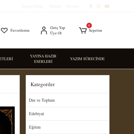
Sipariş Takip
Yardım
İletişim
0
Giriş Yap
Favorilerim
Sepetim
Üye Ol
YAYINA HAZIR
SETLERİ
YAZIM SÜRECİNDE
ESERLERİ
Kategoriler
Din ve Toplum
Edebiyat
Eğitim