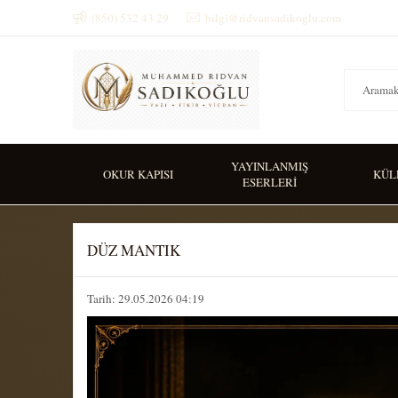
(850) 532 43 29
bilgi@ridvansadikoglu.com
YAYINLANMIŞ
OKUR KAPISI
KÜL
ESERLERİ
DÜZ MANTIK
Tarih: 29.05.2026 04:19