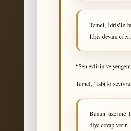
Temel, İdris’in b
İdris devam eder;
“Sen evlisin ve yengem
Temel, “tabi ki seviyr
Bunun üzerine İ
diye cevap verir.