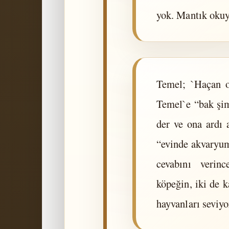
yok. Mantık okuy
Temel; `Haçan o
Temel`e “bak şim
der ve ona ardı a
“evinde akvaryum
cevabını verinc
köpeğin, iki de 
hayvanları seviyo