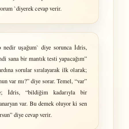
orum `diyerek cevap verir.
 nedir uşağum` diye sorunca İdris,
di sana bir mantık testi yapacağım”
rdına sorular sıralayarak ilk olarak;
un var mı?” diye sorar. Temel, “var”
e; İdris, “bildiğim kadarıyla bir
kanaryan var. Bu demek oluyor ki sen
rsun” diye cevap verir.