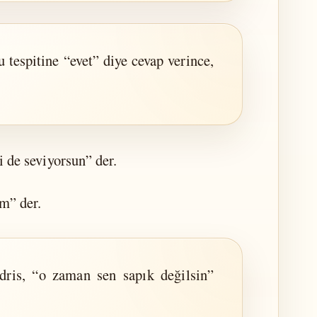
u tespitine “evet” diye cevap verince,
i de seviyorsun” der.
um” der.
dris, “o zaman sen sapık değilsin”