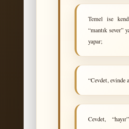
Temel ise kendi
“mantık sever” y
yapar;
“Cevdet, evinde
Cevdet, “hayır