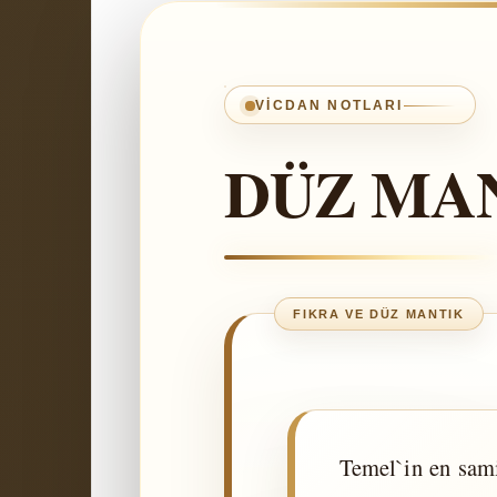
VICDAN NOTLARI
DÜZ MA
Temel`in en sami