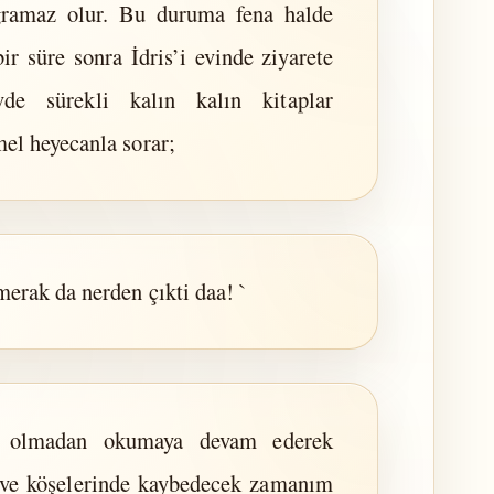
ğramaz olur. Bu duruma fena halde
ir süre sonra İdris’i evinde ziyarete
vde sürekli kalın kalın kitaplar
el heyecanla sorar;
erak da nerden çıkti daa! `
lı olmadan okumaya devam ederek
hve köşelerinde kaybedecek zamanım