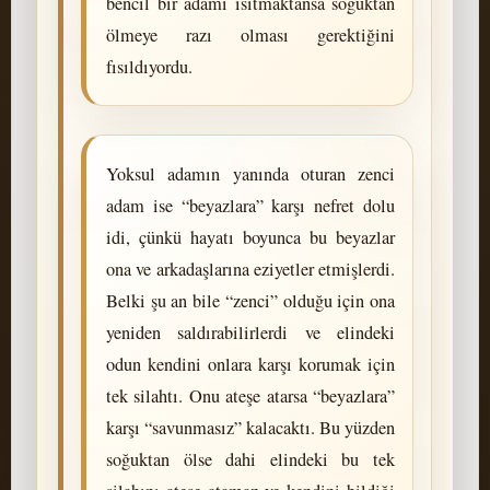
bencil bir adamı ısıtmaktansa soğuktan
ölmeye razı olması gerektiğini
fısıldıyordu.
Yoksul adamın yanında oturan zenci
adam ise “beyazlara” karşı nefret dolu
idi, çünkü hayatı boyunca bu beyazlar
ona ve arkadaşlarına eziyetler etmişlerdi.
Belki şu an bile “zenci” olduğu için ona
yeniden saldırabilirlerdi ve elindeki
odun kendini onlara karşı korumak için
tek silahtı. Onu ateşe atarsa “beyazlara”
karşı “savunmasız” kalacaktı. Bu yüzden
soğuktan ölse dahi elindeki bu tek