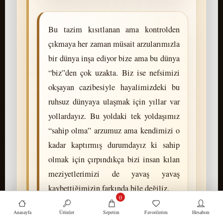
Bu tazim kısıtlanan ama kontrolden
çıkmaya her zaman müsait arzularımızla
bir dünya inşa ediyor bize ama bu dünya
“biz”den çok uzakta. Biz ise nefsimizi
okşayan cazibesiyle hayalimizdeki bu
ruhsuz dünyaya ulaşmak için yıllar var
yollardayız. Bu yoldaki tek yoldaşımız
“sahip olma” arzumuz ama kendimizi o
kadar kaptırmış durumdayız ki sahip
olmak için çırpındıkça bizi insan kılan
meziyetlerimizi de yavaş yavaş
kaybettiğimizin farkında bile değiliz.
0
Anasayfa
Ürünler
Sepetim
Favorilerim
Hesabım