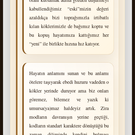
kabullendiğimiz “eski”mizin değeri
azaldıkça bizi toprağımızla irtibatlı
kılan köklerimizle de bağımız koptu ve
bu kopuş hayatımıza kattığımız her
“yeni” ile birlikte hızına hız katıyor.
Hayatın anlamını sunan ve bu anlamı
ötelere taşıyarak ebedi huzuru vadeden o
kökler yerinde duruyor ama biz onları
göremez, bilemez ve yazık ki
umursa(ya)maz haldeyiz artık. Zira
modların davranışın yerine geçtiği,
kodların standart karaktere dönüştüğü bu
zaman diliminde kendini bulması