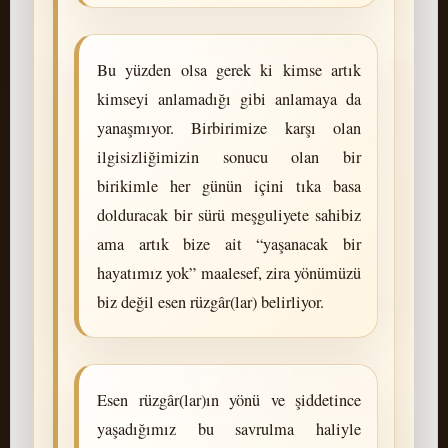
Bu yüzden olsa gerek ki kimse artık
kimseyi anlamadığı gibi anlamaya da
yanaşmıyor. Birbirimize karşı olan
ilgisizliğimizin sonucu olan bir
birikimle her günün içini tıka basa
dolduracak bir sürü meşguliyete sahibiz
ama artık bize ait “yaşanacak bir
hayatımız yok” maalesef, zira yönümüzü
biz değil esen rüzgâr(lar) belirliyor.
Esen rüzgâr(lar)ın yönü ve şiddetince
yaşadığımız bu savrulma haliyle