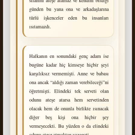
silahını ateşe atamaz ve kendini bildiği
günden bu yana ona ve arkadaşlarına
türlü işkenceler eden bu insanları
ısıtamazdı.
Halkanın en sonundaki genç adam ise
bugüne kadar hiç kimseye hiçbir şeyi
karşılıksız vermemişti. Anne ve babası
ona ancak “aldığı zaman verebileceği”ni
öğretmişti. Elindeki tek serveti olan
odunu ateşe atarsa hem servetinden
olacak hem de onunla birlikte ısınacak
diğer beş kişi ona hiçbir şey
vermeyecekti. Bu yüzden o da elindeki
odunu ateşe atmaktan vazgeçti.