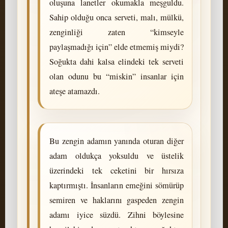
oluşuna lanetler okumakla meşguldu.
Sahip olduğu onca serveti, malı, mülkü,
zenginliği zaten “kimseyle
paylaşmadığı için” elde etmemiş miydi?
Soğukta dahi kalsa elindeki tek serveti
olan odunu bu “miskin” insanlar için
ateşe atamazdı.
Bu zengin adamın yanında oturan diğer
adam oldukça yoksuldu ve üstelik
üzerindeki tek ceketini bir hırsıza
kaptırmıştı. İnsanların emeğini sömürüp
semiren ve haklarını gaspeden zengin
adamı iyice süzdü. Zihni böylesine