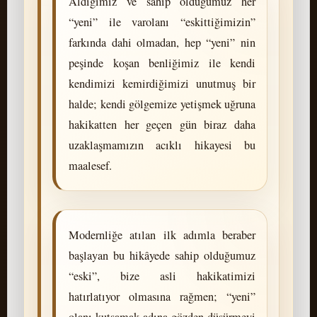
Aldığımız ve sahip olduğumuz her
“yeni” ile varolanı “eskittiğimizin”
farkında dahi olmadan, hep “yeni” nin
peşinde koşan benliğimiz ile kendi
kendimizi kemirdiğimizi unutmuş bir
halde; kendi gölgemize yetişmek uğruna
hakikatten her geçen gün biraz daha
uzaklaşmamızın acıklı hikayesi bu
maalesef.
Modernliğe atılan ilk adımla beraber
başlayan bu hikâyede sahip olduğumuz
“eski”, bize asli hakikatimizi
hatırlatıyor olmasına rağmen; “yeni”
olanı kutsamak adına gözden düşürmeyi