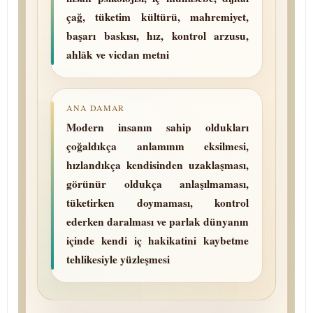
çağ, tü­ke­tim kültürü, mah­re­mi­yet,
başarı baskısı, hız, kontrol arzusu,
ahlâk ve vicdan metni
ANA DAMAR
Modern insanın sahip oldukları
çoğaldıkça anlamının eksilmesi,
hızlandıkça kendisinden uzaklaşması,
görünür oldukça anlaşılmaması,
tüketirken doymaması, kontrol
ederken daralması ve parlak dünyanın
içinde kendi iç hakikatini kaybetme
teh­li­ke­siy­le yüz­leş­me­si