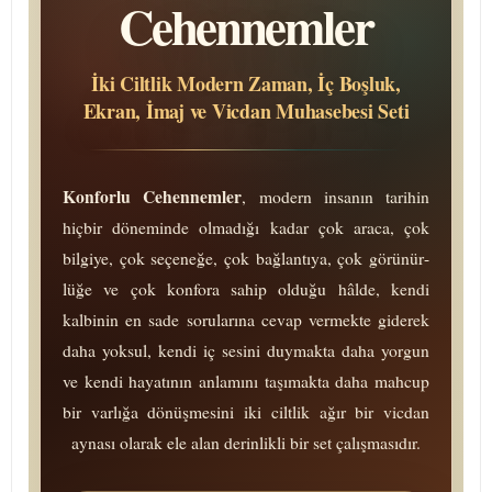
Cehennemler
İki Ciltlik Modern Zaman, İç Boşluk,
Ekran, İmaj ve Vicdan Muhasebesi Seti
Konforlu Cehennemler
, modern insanın tarihin
hiçbir döneminde olmadığı kadar çok araca, çok
bilgiye, çok se­çe­ne­ğe, çok bağ­lan­tı­ya, çok gö­rü­nür­
lü­ğe ve çok konfora sahip olduğu hâlde, kendi
kalbinin en sade sorularına cevap vermekte giderek
daha yoksul, kendi iç sesini duymakta daha yorgun
ve kendi hayatının anlamını taşımakta daha mahcup
bir varlığa dö­nüş­me­si­ni iki ciltlik ağır bir vicdan
aynası olarak ele alan de­rin­lik­li bir set ça­lış­ma­sı­dır.