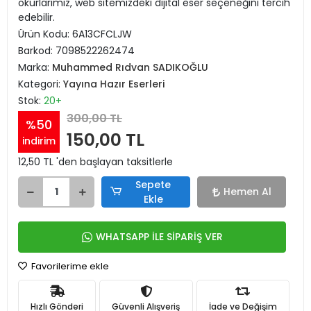
okurlarımız, web sitemizdeki dijital eser seçeneğini tercih
edebilir.
Ürün Kodu:
6A13CFCLJW
Barkod:
7098522262474
Marka:
Muhammed Rıdvan SADIKOĞLU
Kategori:
Yayına Hazır Eserleri
Stok:
20+
300,00 TL
%50
150,00 TL
indirim
12,50 TL 'den başlayan taksitlerle
Sepete
Hemen Al
Ekle
WHATSAPP İLE SİPARİŞ VER
Favorilerime ekle
Hızlı Gönderi
Güvenli Alışveriş
İade ve Değişim