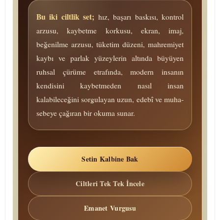
Bu iki ciltlik set;
hız, başarı baskısı, kontrol
arzusu, kaybetme korkusu, ekran, imaj,
beğenilme arzusu, tü­ke­tim düzeni, mah­re­mi­yet
kaybı ve parlak yüzeylerin altında büyüyen
ruhsal çürüme etrafında, modern insanın
kendisini kaybetmeden nasıl insan
kalabileceğini sorgulayan uzun, edebî ve mu­ha­
se­be­ye çağıran bir okuma sunar.
Setin Kalbine Bak
Ciltleri Tek Tek İncele
Emanet Vurgusu