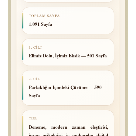
TOPLAM SAYFA
1.091 Sayfa
1. CILT
Elimiz Dolu, İçimiz Eksik — 501 Sayfa
2. CILT
Parlaklığın İçindeki Çürüme — 590
Sayfa
TÜR
Deneme, modern zaman eleş­ti­ri­si,
insan psi­ko­lo­ji­si, iç mu­ha­se­be, dijital