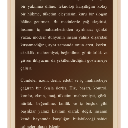
bir yakınma diline, teknoloji karşıtlığını kolay
bir hükme, tü­ke­tim eleştirisini kuru bir slogan
hâline getirmez. Bu metinlerde çağ eleştirisi,
insanın iç mu­ha­se­be­sin­den ayrılmaz; çünkü
yazar, modern dünyanın insanı yalnız dışarıdan
kuşatmadığını, aynı zamanda onun arzu, korku,
eksiklik, mah­re­mi­yet, beğenilme, gö­rü­nür­lük ve
güven ihtiyacını da şekillendirdiğini göstermeye
çalışır.
Cümleler uzun, derin, edebî ve iç mu­ha­se­be­ye
çağıran bir akışla ilerler. Hız, başarı, kontrol,
konfor, ekran, imaj, tü­ke­tim, mah­re­mi­yet, gö­rü­
nür­lük, beğenilme, fanilik ve iç boşluk gibi
başlıklar yalnız kavram olarak değil, insanın
kendi hayatında karşılığını bulabileceği sahici
sahneler olarak işlenir.