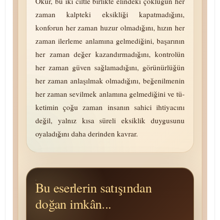
Okur, bu iki ciltle birlikte elindeki çokluğun her
zaman kalpteki eksikliği kapatmadığını,
konforun her zaman huzur olmadığını, hızın her
zaman ilerleme anlamına gelmediğini, başarının
her zaman değer kazandırmadığını, kontrolün
her zaman güven sağlamadığını, gö­rü­nür­lü­ğün
her zaman anlaşılmak olmadığını, beğenilmenin
her zaman sevilmek anlamına gelmediğini ve tü­
ke­ti­min çoğu zaman insanın sahici ihtiyacını
değil, yalnız kısa süreli eksiklik duygusunu
oyaladığını daha derinden kavrar.
Bu eserlerin satışından
doğan imkân...