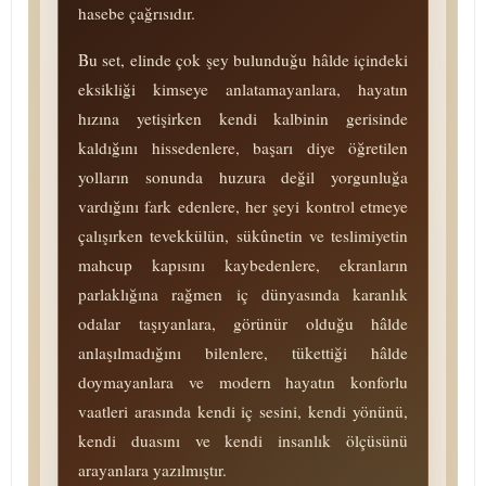
ha­se­be çağrısıdır.
Bu set, elinde çok şey bulunduğu hâlde içindeki
eksikliği kimseye anlatamayanlara, hayatın
hızına yetişirken kendi kalbinin gerisinde
kaldığını hissedenlere, başarı diye öğretilen
yolların sonunda huzura değil yorgunluğa
vardığını fark edenlere, her şeyi kontrol etmeye
çalışırken tevekkülün, sükûnetin ve teslimiyetin
mahcup kapısını kaybedenlere, ekranların
parlaklığına rağmen iç dünyasında karanlık
odalar taşıyanlara, görünür olduğu hâlde
anlaşılmadığını bilenlere, tükettiği hâlde
doymayanlara ve modern hayatın konforlu
vaatleri arasında kendi iç sesini, kendi yönünü,
kendi duasını ve kendi insanlık ölçüsünü
arayanlara yazılmıştır.