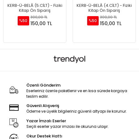
KERB-Ü-BELÂ (5.CİLT) - Fiziki
KERB-Ü-BELÂ (4.CİLT) - Fiziki
Kitap Ön Sipariş
Kitap Ön Sipariş
300,00 TL
300,00 TL
%50
%50
150,00 TL
150,00 TL
Sepete Ekle
Sepete Ekle
Özenli Gönderim
Eserleriniz özenle paketlenir ve en kısa sürede kargoya
teslim edilir.
Güvenli Alışveriş
Ödeme ve üyelik bilgileriniz güvenli altyapı ile korunur.
Yazar İmzalı Eserler
Seçili eserler yazar imzası ile okuruna ulaşır.
Okur Destek Hattı