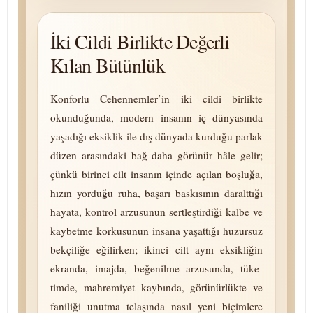
İki Cildi Birlikte Değerli
Kılan Bütünlük
Konforlu Cehennemler’in iki cildi birlikte
okunduğunda, modern insanın iç dünyasında
yaşadığı eksiklik ile dış dünyada kurduğu parlak
düzen arasındaki bağ daha görünür hâle gelir;
çünkü birinci cilt insanın içinde açılan boşluğa,
hızın yorduğu ruha, başarı baskısının daralttığı
hayata, kontrol arzusunun sertleştirdiği kalbe ve
kaybetme korkusunun insana yaşattığı huzursuz
bekçiliğe eğilirken; ikinci cilt aynı eksikliğin
ekranda, imajda, beğenilme arzusunda, tü­ke­
timde, mah­re­mi­yet kaybında, gö­rü­nür­lük­te ve
faniliği unutma telaşında nasıl yeni biçimlere