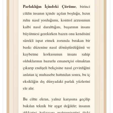
Parlaklığın İçindeki Çürüme
, birinci
cildin insanın içinde açılan boşluğu, hızın
ruhu nasıl yorduğunu, kontrol arzusunun
kalbi nasıl daralttığını, başarının insanı
büyütmesi gerekirken bazen onu kendisini
sürekli ispat etmek zorunda bırakan bir
baskı düzenine nasıl dö­nüş­tür­dü­ğü­nü ve
kaybetme korkusunun insanı sahip
olduklarının huzurlu emanetçisi olmaktan
çıkarıp endişeli bekçisine nasıl çevirdiğini
anlatan iç mu­ha­se­be hattından sonra, bu iç
eksikliğin dış dünyadaki parlak yüzlerini
ele alır.
Bu ciltte ekran, yalnız karşısına geçilip
bakılan teknik bir aygıt değildir; insanın
dikkatini, hafızasını, mah­re­mi­ye­ti­ni, ilişki