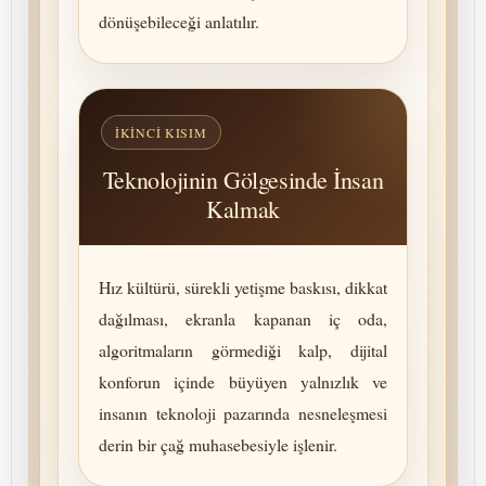
dönüşebileceği anlatılır.
İKINCI KISIM
Teknolojinin Gölgesinde İnsan
Kalmak
Hız kültürü, sürekli yetişme baskısı, dikkat
dağılması, ekranla kapanan iç oda,
algoritmaların görmediği kalp, dijital
konforun içinde büyüyen yalnızlık ve
insanın tek­no­lo­ji pazarında nesneleşmesi
derin bir çağ muhasebesiyle işlenir.