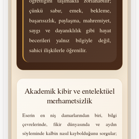
öğrettiğini taşımakta zorlanabilir;
çünkü sabır, emek, bekleme,
başarısızlık, paylaşma, mah­re­mi­yet,
saygı ve dayanıklılık gibi hayat
becerileri yalnız bilgiyle değil,
sahici ilişkilerle öğrenilir.
Akademik kibir ve entelektüel
merhametsizlik
Eserin en niş damarlarından biri, bilgi
çevrelerinde, fikir dünyasında ve aydın
söyleminde kalbin nasıl kaybolduğunu sorgular;