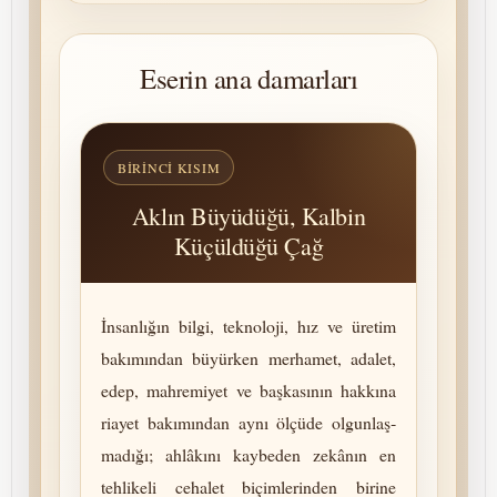
Eserin ana damarları
BIRINCI KISIM
Aklın Büyüdüğü, Kalbin
Küçüldüğü Çağ
İnsanlığın bilgi, tek­no­lo­ji, hız ve üretim
bakımından büyürken merhamet, adalet,
edep, mah­re­mi­yet ve başkasının hakkına
riayet bakımından aynı ölçüde ol­gun­laş­
madığı; ahlâkını kaybeden zekânın en
tehlikeli cehalet biçimlerinden birine