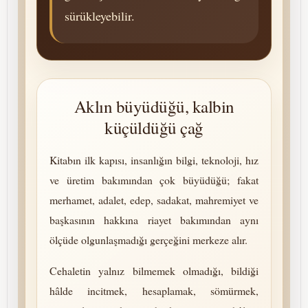
sürükleyebilir.
Aklın büyüdüğü, kalbin
küçüldüğü çağ
Kitabın ilk kapısı, insanlığın bilgi, tek­no­lo­ji, hız
ve üretim bakımından çok büyüdüğü; fakat
merhamet, adalet, edep, sadakat, mah­re­mi­yet ve
başkasının hakkına riayet bakımından aynı
ölçüde ol­gun­laş­madığı gerçeğini merkeze alır.
Cehaletin yalnız bilmemek olmadığı, bildiği
hâlde incitmek, hesaplamak, sömürmek,