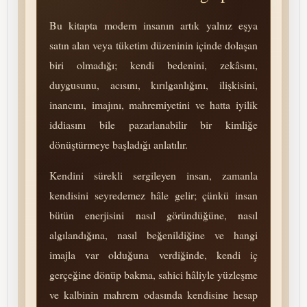
Bu kitapta modern insanın artık yalnız eşya
satın alan veya tüketim düzeninin içinde dolaşan
biri olmadığı; kendi bedenini, zekâsını,
duygusunu, acısını, kırılganlığını, ilişkisini,
inancını, imajını, mah­re­mi­yetini ve hatta iyilik
iddiasını bile pazarlanabilir bir kimliğe
dönüştürmeye başladığı anlatılır.
Kendini sürekli sergileyen insan, zamanla
kendisini seyredemez hâle gelir; çünkü insan
bütün enerjisini nasıl göründüğüne, nasıl
algılandığına, nasıl beğenildiğine ve hangi
imajla var olduğuna verdiğinde, kendi iç
gerçeğine dönüp bakma, sahici hâliyle yüzleşme
ve kalbinin mahrem odasında kendisine hesap