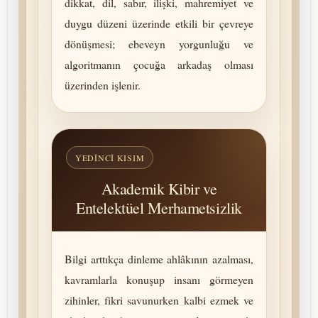
dikkat, dil, sabır, ilişki, mah­re­mi­yet ve
duygu düzeni üzerinde etkili bir çevreye
dönüşmesi; ebeveyn yorgunluğu ve
algoritmanın çocuğa arkadaş olması
üzerinden işlenir.
YEDINCI KISIM
Akademik Kibir ve
Entelektüel Merhametsizlik
Bilgi arttıkça dinleme ahlâkının azalması,
kavramlarla konuşup insanı görmeyen
zihinler, fikri savunurken kalbi ezmek ve