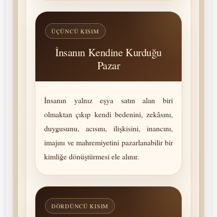
ÜÇÜNCÜ KISIM
İnsanın Kendine Kurduğu
Pazar
İnsanın yalnız eşya satın alan biri
olmaktan çıkıp kendi bedenini, zekâsını,
duygusunu, acısını, ilişkisini, inancını,
imajını ve mah­re­mi­yetini pazarlanabilir bir
kimliğe dönüştürmesi ele alınır.
DÖRDÜNCÜ KISIM