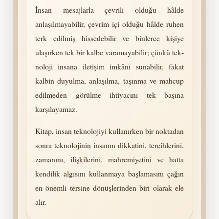
İnsan mesajlarla çevrili olduğu hâlde
anlaşılmayabilir, çevrim içi olduğu hâlde ruhen
terk edilmiş hissedebilir ve binlerce kişiye
ulaşırken tek bir kalbe varamayabilir; çünkü tek­
no­lo­ji insana iletişim imkânı sunabilir, fakat
kalbin duyulma, anlaşılma, taşınma ve mahcup
edilmeden görülme ihtiyacını tek başına
karşılayamaz.
Kitap, insan tek­no­lo­jiyi kullanırken bir noktadan
sonra tek­no­lo­jinin insanın dikkatini, tercihlerini,
zamanını, ilişkilerini, mah­re­mi­yetini ve hatta
kendilik algısını kullanmaya başlamasını çağın
en önemli tersine dönüşlerinden biri olarak ele
alır.