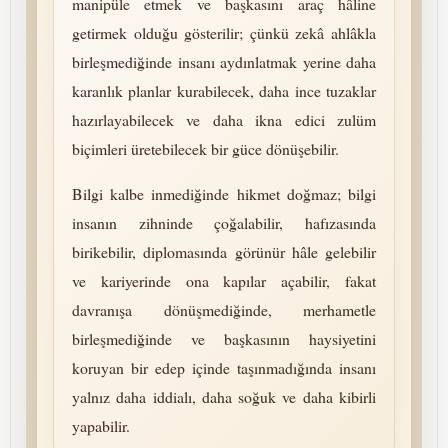
manipüle etmek ve başkasını araç hâline
getirmek olduğu gösterilir; çünkü zekâ ahlâkla
birleşmediğinde insanı aydınlatmak yerine daha
karanlık planlar kurabilecek, daha ince tuzaklar
hazırlayabilecek ve daha ikna edici zulüm
biçimleri üretebilecek bir güce dönüşebilir.
Bilgi kalbe inmediğinde hikmet doğmaz; bilgi
insanın zihninde çoğalabilir, hafızasında
birikebilir, diplomasında görünür hâle gelebilir
ve kariyerinde ona kapılar açabilir, fakat
davranışa dönüşmediğinde, merhametle
birleşmediğinde ve başkasının haysiyetini
koruyan bir edep içinde taşınmadığında insanı
yalnız daha iddialı, daha soğuk ve daha kibirli
yapabilir.