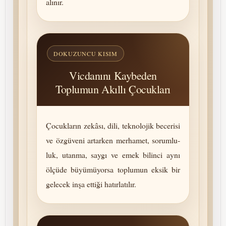
alınır.
DOKUZUNCU KISIM
Vicdanını Kaybeden
Toplumun Akıllı Çocukları
Çocukların zekâsı, dili, tek­no­lo­jik becerisi
ve özgüveni artarken merhamet, so­rum­lu­
luk, utanma, saygı ve emek bilinci aynı
ölçüde büyümüyorsa toplumun eksik bir
gelecek inşa ettiği hatırlatılır.