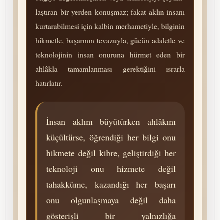
laş­tıran bir yerden konuşmaz; fakat aklın insanı
kurtarabilmesi için kalbin merhametiyle, bilginin
hikmetle, başarının tevazuyla, gücün adaletle ve
tek­no­lo­jinin insan onuruna hürmet eden bir
ahlâkla tamamlanması gerektiğini ısrarla
hatırlatır.
İnsan aklını büyütürken ahlâkını
küçültürse, öğrendiği her bilgi onu
hikmete değil kibre, geliştirdiği her
tek­no­lo­ji onu hizmete değil
tahakküme, kazandığı her başarı
onu ol­gun­laş­maya değil daha
gösterişli bir yalnızlığa