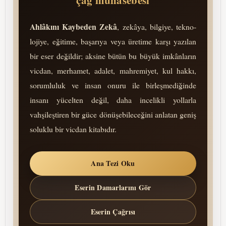
çağ muhasebesi
Ahlâkını Kaybeden Zekâ
, zekâya, bilgiye, tek­no­
lo­jiye, eğitime, başarıya veya üretime karşı yazılan
bir eser değildir; aksine bütün bu büyük imkânların
vicdan, merhamet, adalet, mah­re­mi­yet, kul hakkı,
so­rum­lu­luk ve insan onuru ile birleşmediğinde
insanı yücelten değil, daha incelikli yollarla
vahşileştiren bir güce dönüşebileceğini anlatan geniş
soluklu bir vicdan kitabıdır.
Ana Tezi Oku
Eserin Damarlarını Gör
Eserin Çağrısı