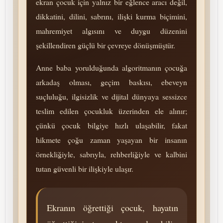
ekran çocuk için yalnız bir eğlence aracı değil,
dikkatini, dilini, sabrını, ilişki kurma biçimini,
mah­re­mi­yet algısını ve duygu düzenini
şekillendiren güçlü bir çevreye dönüşmüştür.
Anne baba yorulduğunda algoritmanın çocuğa
arkadaş olması, geçim baskısı, ebeveyn
suçluluğu, ilgisizlik ve dijital dünyaya sessizce
teslim edilen çocukluk üzerinden ele alınır;
çünkü çocuk bilgiye hızlı ulaşabilir, fakat
hikmete çoğu zaman yaşayan bir insanın
örnekliğiyle, sabrıyla, rehberliğiyle ve kalbini
tutan güvenli bir ilişkiyle ulaşır.
Ekranın öğrettiği çocuk, hayatın