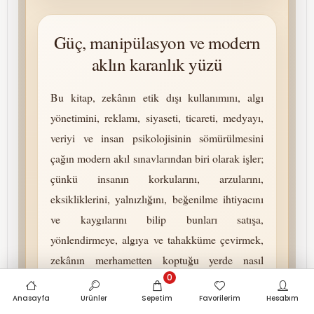
Güç, manipülasyon ve modern
aklın karanlık yüzü
Bu kitap, zekânın etik dışı kullanımını, algı
yönetimini, reklamı, siyaseti, ticareti, medyayı,
veriyi ve insan psikolojisinin sömürülmesini
çağın modern akıl sınavlarından biri olarak işler;
çünkü insanın korkularını, arzularını,
eksikliklerini, yalnızlığını, beğenilme ihtiyacını
ve kaygılarını bilip bunları satışa,
yönlendirmeye, algıya ve tahakküme çevirmek,
zekânın merhametten koptuğu yerde nasıl
0
karanlık bir güce dönüşebileceğini gösterir.
Anasayfa
Ürünler
Sepetim
Favorilerim
Hesabım
Veri toplayan çağın vicdan toplamadığı, insanı