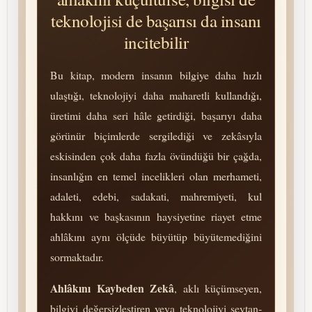
teknolojisi de başarısı da insanı
incitebilir
Bu kitap, modern insanın bilgiye daha hızlı
ulaştığı, tek­no­lo­jiyi daha maharetli kullandığı,
üretimi daha seri hâle getirdiği, başarıyı daha
görünür biçimlerde sergilediği ve zekâsıyla
eskisinden çok daha fazla övündüğü bir çağda,
insanlığın en temel incelikleri olan merhameti,
adaleti, edebi, sadakati, mah­re­mi­yeti, kul
hakkını ve başkasının haysiyetine riayet etme
ahlâkını aynı ölçüde büyütüp büyütemediğini
sormaktadır.
Ahlâkını Kaybeden Zekâ
, aklı küçümseyen,
bilgiyi değersizleştiren veya tek­no­lo­jiyi şey­tan­