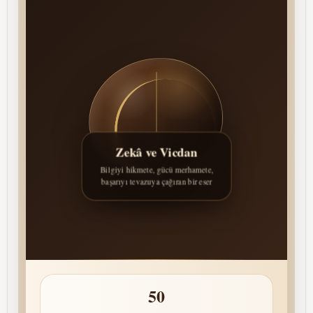
Zekâ ve Vicdan
Bilgiyi hikmete, gücü merhamete,
başarıyı tevazuya çağıran bir eser
50