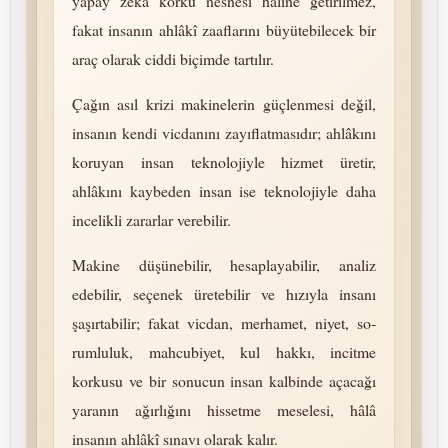
yapay zekâ korku nesnesi hâline getirilmez,
fakat insanın ahlâkî zaaflarını büyütebilecek bir
araç olarak ciddi biçimde tartılır.
Çağın asıl krizi makinelerin güçlenmesi değil,
insanın kendi vicdanını zayıflatmasıdır; ahlâkını
koruyan insan tek­no­lo­jiyle hizmet üretir,
ahlâkını kaybeden insan ise tek­no­lo­jiyle daha
incelikli zararlar verebilir.
Makine düşünebilir, hesaplayabilir, analiz
edebilir, seçenek üretebilir ve hızıyla insanı
şaşırtabilir; fakat vicdan, merhamet, niyet, so­
rum­lu­luk, mah­cu­bi­yet, kul hakkı, incitme
korkusu ve bir sonucun insan kalbinde açacağı
yaranın ağırlığını hissetme meselesi, hâlâ
insanın ahlâkî sınavı olarak kalır.