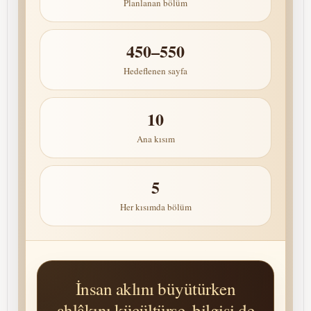
Planlanan bölüm
450–550
Hedeflenen sayfa
10
Ana kısım
5
Her kısımda bölüm
İnsan aklını büyütürken
ahlâkını küçültürse, bilgisi de