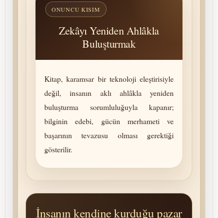
ONUNCU KISIM
Zekâyı Yeniden Ahlâkla
Buluşturmak
Kitap, karamsar bir tek­no­lo­ji eleştirisiyle
değil, insanın aklı ahlâkla yeniden
buluşturma so­rum­lu­luğuyla kapanır;
bilginin edebi, gücün merhameti ve
başarının tevazusu olması gerektiği
gösterilir.
İnsanın kendine kurduğu pazar