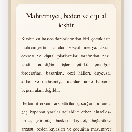
Mah­remiyet, beden ve dijital
teşhir
Kitabın en hassas damarlarından biri, çocukların
mah­remiyetinin aileler, sosyal medya, akran
çevresi ve dijital platformlar tarafından nasıl
tehdit edildiğini işler; çünkü çocuğun
fotoğrafları, başarıları, özel hâlleri, duygusal
anları ve mah­remiyet alanları anne babanın
beğeni alanı değildir.
Bedenini erken fark ettirilen çocuğun ruhunda
geç kapanan yaralar açılabilir; erken cin­sel­leş­
tirme, görünüş baskısı, kıyafet, beğenilme
arzusu, beden kıyasları ve çocuğun masumiyet