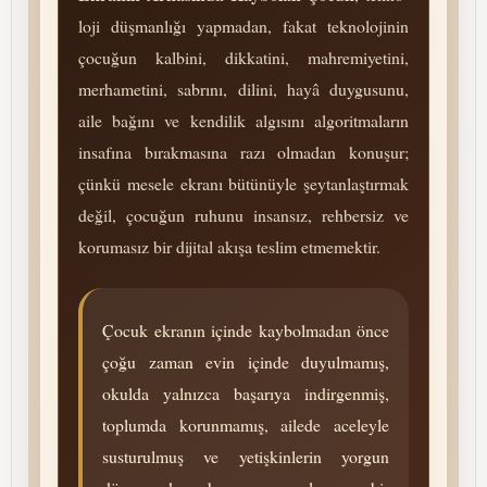
loji düşmanlığı yapmadan, fakat tek­no­lojinin
çocuğun kalbini, dikkatini, mah­remiyetini,
merhametini, sabrını, dilini, hayâ duygusunu,
aile bağını ve kendilik algısını al­go­rit­maların
insafına bırakmasına razı olmadan konuşur;
çünkü mesele ekranı bütünüyle şey­tan­laştırmak
değil, çocuğun ruhunu insansız, rehbersiz ve
korumasız bir dijital akışa teslim etmemektir.
Çocuk ekranın içinde kaybolmadan önce
çoğu zaman evin içinde duyulmamış,
okulda yalnızca başarıya indirgenmiş,
toplumda korunmamış, ailede aceleyle
sus­turul­muş ve yetişkinlerin yorgun