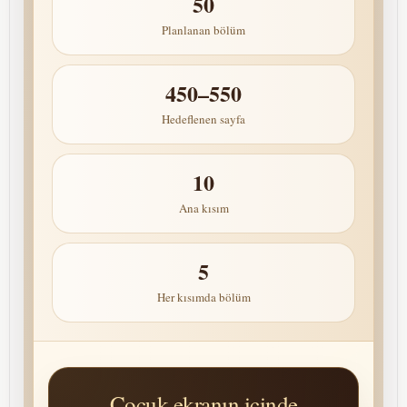
50
Planlanan bölüm
450–550
Hedeflenen sayfa
10
Ana kısım
5
Her kısımda bölüm
Çocuk ekranın içinde