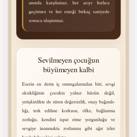
anında karşılamaz, her acıyı hızlıca
geçirmez ve her emeği birkaç saniyede
sonuca ulaştırmaz.
Sevilmeyen çocuğun
büyümeyen kalbi
Eserin en derin iç omurgalarından biri, sevgi
eksikliğinin çocukta yalnız hüzün değil,
yetişkinlikte de süren de­ğer­siz­lik, onay ba­ğım­lı­
lığı, terk edilme korkusu, öfke, bağlanma
zorluğu, kendini ispat etme yorgunluğu ve
sevgiye inanmakta zorlanma gibi ağır izler
bırakabileceğini anlatır.