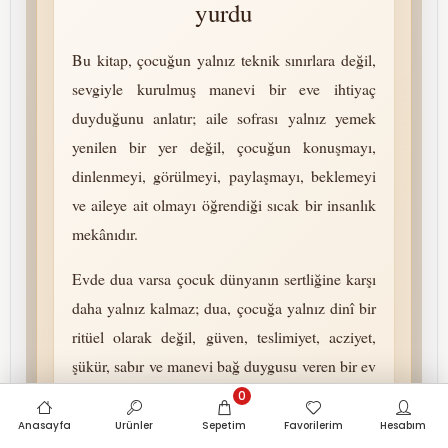
yurdu
Bu kitap, çocuğun yalnız teknik sınırlara değil,
sevgiyle kurulmuş manevi bir eve ihtiyaç
duyduğunu anlatır; aile sofrası yalnız yemek
yenilen bir yer değil, çocuğun konuşmayı,
dinlenmeyi, görülmeyi, paylaşmayı, beklemeyi
ve aileye ait olmayı öğrendiği sıcak bir insanlık
mekânıdır.
Evde dua varsa çocuk dünyanın sertliğine karşı
daha yalnız kalmaz; dua, çocuğa yalnız dinî bir
ritüel olarak değil, güven, teslimiyet, acziyet,
şükür, sabır ve manevi bağ duygusu veren bir ev
iklimi olarak sunulur.
0
Anasayfa
Ürünler
Sepetim
Favorilerim
Hesabım
Çocuğun kalbine Allah korkuyla değil,