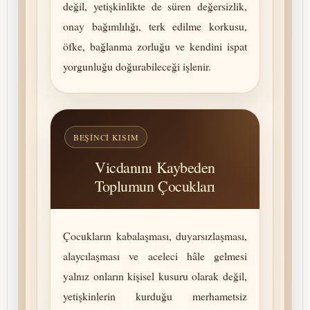
değil, yetişkinlikte de süren de­ğer­siz­lik,
onay ba­ğım­lı­lığı, terk edilme korkusu,
öfke, bağlanma zorluğu ve kendini ispat
yorgunluğu doğurabileceği işlenir.
BEŞINCI KISIM
Vicdanını Kaybeden
Toplumun Çocukları
Çocukların kabalaşması, du­yarsız­laşması,
alaycılaşması ve aceleci hâle gelmesi
yalnız onların kişisel kusuru olarak değil,
yetişkinlerin kurduğu merhametsiz