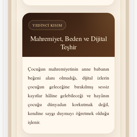
YEDINCI KISIM
Mah­remiyet, Beden ve Dijital
Teşhir
Çocuğun mah­remiyetinin anne babanın
beğeni alanı olmadığı, dijital izlerin
çocuğun geleceğine bırakılmış sessiz
kayıtlar hâline gelebileceği ve hayânın
çocuğu dünyadan korkutmak değil,
kendine saygı duymayı öğretmek olduğu
işlenir.