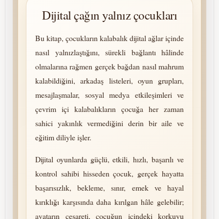
Dijital çağın yalnız çocukları
Bu kitap, çocukların kalabalık dijital ağlar içinde
nasıl yal­nız­laştığını, sürekli bağlantı hâlinde
olmalarına rağmen gerçek bağdan nasıl mahrum
kalabildiğini, arkadaş listeleri, oyun grupları,
mesajlaşmalar, sosyal medya etkileşimleri ve
çevrim içi kalabalıkların çocuğa her zaman
sahici yakınlık vermediğini derin bir aile ve
eğitim diliyle işler.
Dijital oyunlarda güçlü, etkili, hızlı, başarılı ve
kontrol sahibi hisseden çocuk, gerçek hayatta
başarısızlık, bekleme, sınır, emek ve hayal
kırıklığı karşısında daha kı­rıl­gan hâle gelebilir;
avatarın cesareti, çocuğun içindeki korkuyu