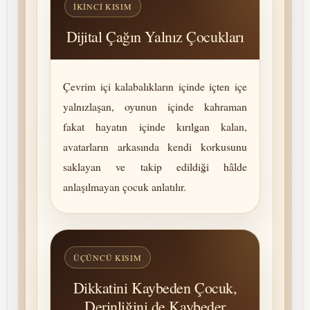
İKINCI KISIM
Dijital Çağın Yalnız Çocukları
Çevrim içi kalabalıkların içinde içten içe
yal­nız­laşan, oyunun içinde kahraman
fakat hayatın içinde kı­rıl­gan kalan,
avatarların arkasında kendi korkusunu
saklayan ve takip edildiği hâlde
anlaşılmayan çocuk anlatılır.
ÜÇÜNCÜ KISIM
Dikkatini Kaybeden Çocuk,
Derinliğini de Kaybeder