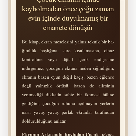
kaybolmadan önce çoğu zaman
evin içinde duyulmamış bir
emanete dönüşür
Bu kitap, ekran meselesini yalnız teknik bir ba­
ğım­lı­lık başlığına, süre kısıtlamasına, cihaz
kontrolüne veya dijital içerik endişesine
indirgemez; çocuğun ekrana neden sığındığını,
ekranın bazen oyun değil kaçış, bazen eğlence
değil yalnızlık örtüsü, bazen de ailesinin
veremediği dikkatin sahte bir ikamesi hâline
geldiğini, çocuğun ruhuna açılmayan yerlerin
nasıl yavaş yavaş parlak ekranlar tarafından
doldurulduğunu anlatır.
Ekranın Arkasında Kaybolan Çocuk
, tek­no­