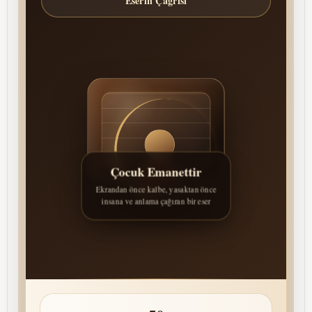
Eserin Çağrısı
Çocuk Emanettir
Ekrandan önce kalbe, yasaktan önce
insana ve anlama çağıran bir eser