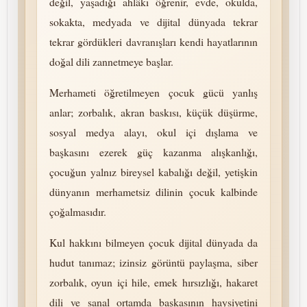
değil, yaşadığı ahlâkı öğrenir, evde, okulda,
sokakta, medyada ve dijital dünyada tekrar
tekrar gördükleri davranışları kendi hayatlarının
doğal dili zannetmeye başlar.
Merhameti öğretilmeyen çocuk gücü yanlış
anlar; zorbalık, akran baskısı, küçük düşürme,
sosyal medya alayı, okul içi dışlama ve
başkasını ezerek güç kazanma alışkanlığı,
çocuğun yalnız bireysel kabalığı değil, yetişkin
dünyanın merhametsiz dilinin çocuk kalbinde
çoğalmasıdır.
Kul hakkını bilmeyen çocuk dijital dünyada da
hudut tanımaz; izinsiz görüntü paylaşma, siber
zorbalık, oyun içi hile, emek hırsızlığı, hakaret
dili ve sanal ortamda başkasının haysiyetini