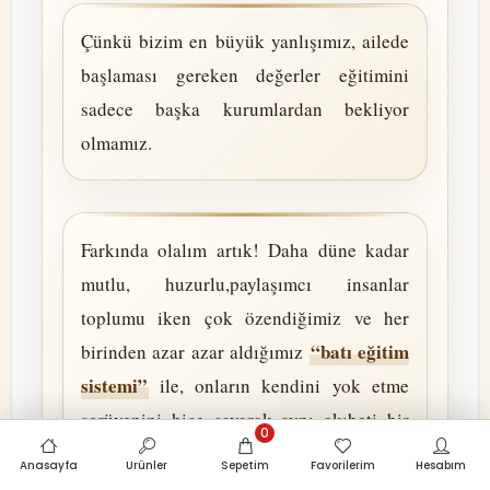
Çünkü bizim en büyük yanlışımız, ailede
başlaması gereken değerler eğitimini
sadece başka kurumlardan bekliyor
olmamız.
Farkında olalım artık! Daha düne kadar
mutlu, huzurlu,paylaşımcı insanlar
toplumu iken çok özendiğimiz ve her
“batı eğitim
birinden azar azar aldığımız
sistemi”
ile, onların kendini yok etme
serüvenini hiçe sayarak aynı akıbeti bir
0
gelişmişlik karinesi olarak gören, çok
Anasayfa
Ürünler
Sepetim
Favorilerim
Hesabım
“cahiller”
bilen
topluluğuna; aşksız,