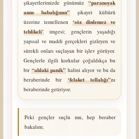
“paranoyak
şikayetlerimizde günümüz
anne babalığının”
şikayet kültürü
‘söz dinlemez ve
üzerine temellenen
tehlikeli’
imgesi; gençlerin yaşadığı
yapısal ve maddi gerçekleri gizleyen ve
sürekli onları suçlayan bir işlev görüyor.
Gençlerle ilgili korkular çoğaldıkça bu
“ahlaki panik”
bir
halini alıyor ve bu da
‘felaket tellalığı”
beraberinde bir
nı
beraberinde getiriyor.
Peki gençler suçlu mu, hep beraber
bakalım;