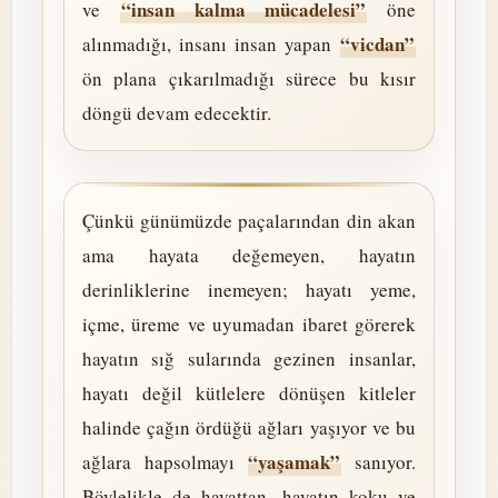
“insan kalma mücadelesi”
ve
öne
“vicdan”
alınmadığı, insanı insan yapan
ön plana çıkarılmadığı sürece bu kısır
döngü devam edecektir.
Çünkü günümüzde paçalarından din akan
ama hayata değemeyen, hayatın
derinliklerine inemeyen; hayatı yeme,
içme, üreme ve uyumadan ibaret görerek
hayatın sığ sularında gezinen insanlar,
hayatı değil kütlelere dönüşen kitleler
halinde çağın ördüğü ağları yaşıyor ve bu
“yaşamak”
ağlara hapsolmayı
sanıyor.
Böylelikle de hayattan, hayatın koku ve