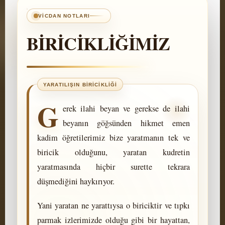
VICDAN NOTLARI
BİRİCİKLİĞİMİZ
G
erek ilahi beyan ve gerekse de ilahi
beyanın göğsünden hikmet emen
kadim öğretilerimiz bize yaratmanın tek ve
biricik olduğunu, yaratan kudretin
yaratmasında hiçbir surette tekrara
düşmediğini haykırıyor.
Yani yaratan ne yarattıysa o biriciktir ve tıpkı
parmak izlerimizde olduğu gibi bir hayattan,