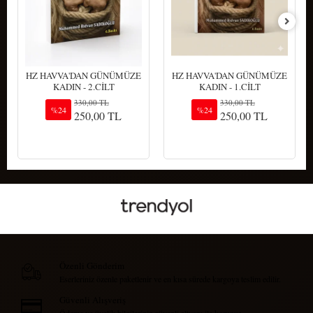
HZ HAVVA'DAN GÜNÜMÜZE
HZ HAVVA'DAN GÜNÜMÜZE
KADIN - 2.CİLT
KADIN - 1.CİLT
330,00 TL
330,00 TL
%24
%24
250,00 TL
250,00 TL
Sepete Ekle
Sepete Ekle
Özenli Gönderim
Eserleriniz özenle paketlenir ve en kısa sürede kargoya teslim edilir.
Güvenli Alışveriş