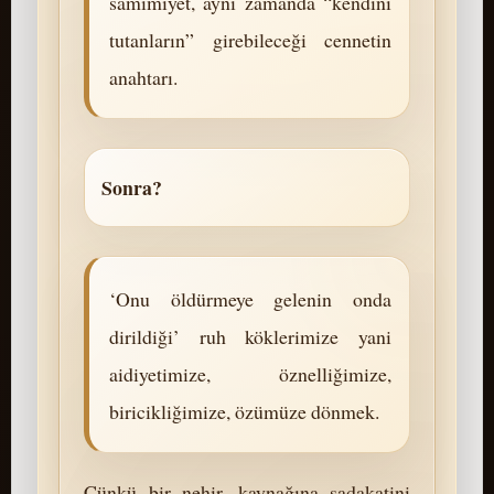
samimiyet, aynı zamanda “kendini
tutanların” girebileceği cennetin
anahtarı.
Sonra?
‘Onu öldürmeye gelenin onda
dirildiği’ ruh köklerimize yani
aidiyetimize, öznelliğimize,
biricikliğimize, özümüze dönmek.
Çünkü bir nehir, kaynağına sadakatini