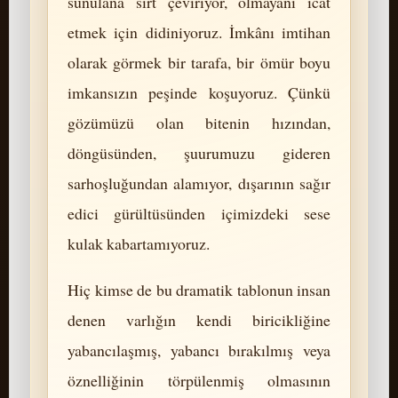
sunulana sırt çeviriyor, olmayanı icat
etmek için didiniyoruz. İmkânı imtihan
olarak görmek bir tarafa, bir ömür boyu
imkansızın peşinde koşuyoruz. Çünkü
gözümüzü olan bitenin hızından,
döngüsünden, şuurumuzu gideren
sarhoşluğundan alamıyor, dışarının sağır
edici gürültüsünden içimizdeki sese
kulak kabartamıyoruz.
Hiç kimse de bu dramatik tablonun insan
denen varlığın kendi biricikliğine
yabancılaşmış, yabancı bırakılmış veya
öznelliğinin törpülenmiş olmasının