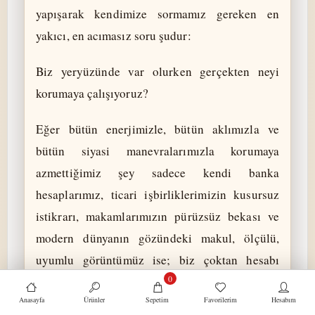
yapışarak kendimize sormamız gereken en
yakıcı, en acımasız soru şudur:
Biz yeryüzünde var olurken gerçekten neyi
korumaya çalışıyoruz?
Eğer bütün enerjimizle, bütün aklımızla ve
bütün siyasi manevralarımızla korumaya
azmettiğimiz şey sadece kendi banka
hesaplarımız, ticari işbirliklerimizin kusursuz
istikrarı, makamlarımızın pürüzsüz bekası ve
modern dünyanın gözündeki makul, ölçülü,
uyumlu görüntümüz ise; biz çoktan hesabı
0
verilemeyecek büyük bir ahlâki iflasın tam
Anasayfa
Ürünler
Sepetim
Favorilerim
Hesabım
kalbine düşmüşüz demektir.