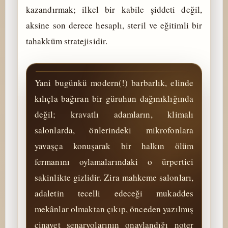
kazandırmak; ilkel bir kabile şiddeti değil,
aksine son derece hesaplı, steril ve eğitimli bir
tahakküm stratejisidir.
Yani bugünkü modern(!) barbarlık, elinde
kılıçla bağıran bir güruhun dağınıklığında
değil; kravatlı adamların, klimalı
salonlarda, önlerindeki mikrofonlara
yavaşça konuşarak bir halkın ölüm
fermanını oylamalarındaki o ürpertici
sakinlikte gizlidir. Zira mahkeme salonları,
adaletin tecelli edeceği mukaddes
mekânlar olmaktan çıkıp, önceden yazılmış
cinayet senaryolarının onaylandığı noter