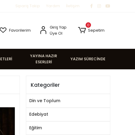
Sipariş Takip
Yardım
İletişim
0
Giriş Yap
Favorilerim
Sepetim
Üye Ol
YAYINA HAZIR
SETLERİ
YAZIM SÜRECİNDE
ESERLERİ
Kategoriler
Din ve Toplum
Edebiyat
Eğitim