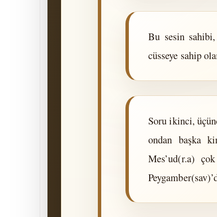
Bu sesin sahibi,
cüsseye sahip ola
Soru ikinci, üçün
ondan başka ki
Mes’ud(r.a) çok
Peygamber(sav)’d