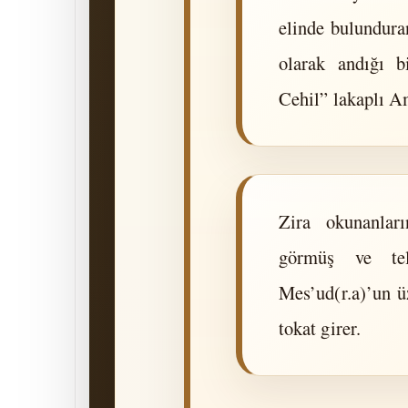
elinde bulundura
olarak andığı b
Cehil” lakaplı A
Zira okunanları
görmüş ve tel
Mes’ud(r.a)’un ü
tokat girer.