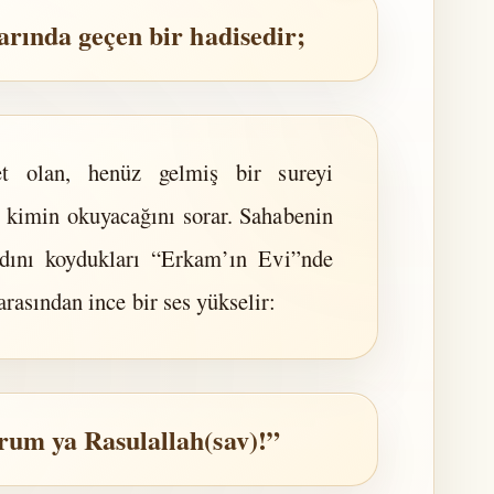
larında geçen bir hadisedir;
t olan, henüz gelmiş bir sureyi
 kimin okuyacağını sorar. Sahabenin
adını koydukları “Erkam’ın Evi”nde
arasından ince bir ses yükselir:
um ya Rasulallah(sav)!”