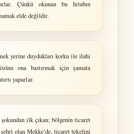
karlar. Çünkü okunan bu hitabın
mamak elde değildir.
ek yerine duydukları korku ile ilahi
 sözüm ona bastırmak için şamata
atırtı yaparlar.
 şokundan ilk çıkan; bölgenin ticaret
şehri olan Mekke’de, ticaret tekelini