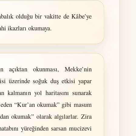
abalık olduğu bir vakitte de Kâbe’ye
lahi ikazları okumaya.
in açıktan okunması, Mekke’nin
şisi üzerinde soğuk duş etkisi yapar
san kalmanın yol haritasını sunarak
et eden “Kur’an okumak” gibi masum
dan okumak” olarak algılarlar. Zira
hatabını yüreğinden sarsan mucizevi