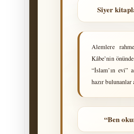
Siyer kitap
Alemlere rahme
Kâbe’nin önünde
“İslam’ın evi” 
hazır bulunanlar 
“Ben okur