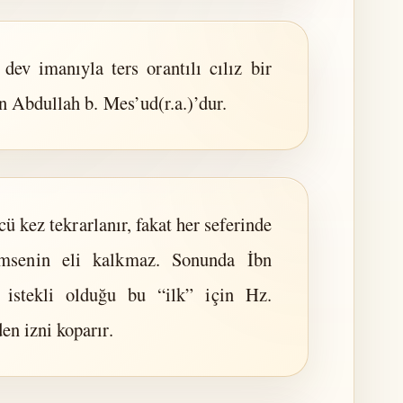
 dev imanıyla ters orantılı cılız bir
n Abdullah b. Mes’ud(r.a.)’dur.
cü kez tekrarlanır, fakat her seferinde
msenin eli kalkmaz. Sonunda İbn
 istekli olduğu bu “ilk” için Hz.
en izni koparır.