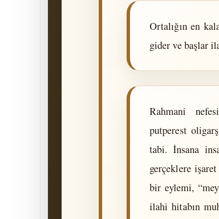
Ortalığın en kal
gider ve başlar i
Rahmani nefes
putperest oligar
tabi. İnsana in
gerçeklere işar
bir eylemi, “mey
ilahi hitabın mu