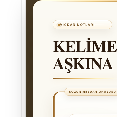
VICDAN NOTLARI
KELİME
AŞKINA