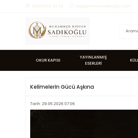
(850) 532 43 29
bilgi@ridvansadikoglu.com
YAYINLANMIŞ
OKUR KAPISI
KÜL
ESERLERİ
Kelimelerin Gücü Aşkına
Tarih: 29.05.2026 07:06