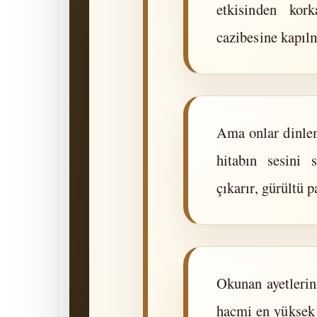
etkisinden kor
cazibesine kapıl
Ama onlar dinlem
hitabın sesini
çıkarır, gürültü p
Okunan ayetlerin
hacmi en yüksek 