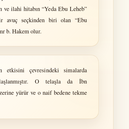
n ve ilahi hitabın “Yeda Ebu Leheb”
ir avuç seçkinden biri olan “Ebu
mr b. Hakem olur.
n etkisini çevresindeki simalarda
aşlanmıştır. O telaşla da İbn
zerine yürür ve o naif bedene tekme